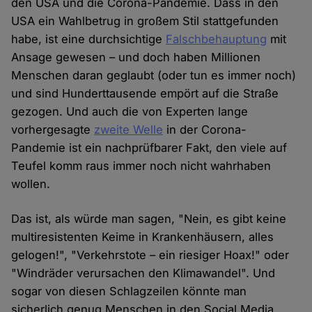
den USA und die Corona-Pandemie. Dass in den
USA ein Wahlbetrug in großem Stil stattgefunden
habe, ist eine durchsichtige
Falschbehauptung
mit
Ansage gewesen – und doch haben Millionen
Menschen daran geglaubt (oder tun es immer noch)
und sind Hunderttausende empört auf die Straße
gezogen. Und auch die von Experten lange
vorhergesagte
zweite Welle
in der Corona-
Pandemie ist ein nachprüfbarer Fakt, den viele auf
Teufel komm raus immer noch nicht wahrhaben
wollen.
Das ist, als würde man sagen, "Nein, es gibt keine
multiresistenten Keime in Krankenhäusern, alles
gelogen!", "Verkehrstote – ein riesiger Hoax!" oder
"Windräder verursachen den Klimawandel". Und
sogar von diesen Schlagzeilen könnte man
sicherlich genug Menschen in den Social Media