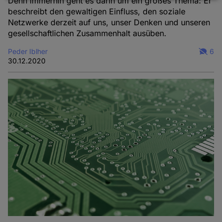
Denn immerhin geht es darin um ein großes Thema: Er
beschreibt den gewaltigen Einfluss, den soziale
und
Netzwerke derzeit auf uns, unser Denken und unseren
Cookies
gesellschaftlichen Zusammenhalt ausüben.
Peder Iblher
6
30.12.2020