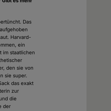
 Gibt es mehr
ertüncht. Das
e aufgehoben
aut. Harvard-
ommen, ein
t im staatlichen
thetischer
er, den sie von
n sie super.
 Sack das exakt
erin zur
und die
e der