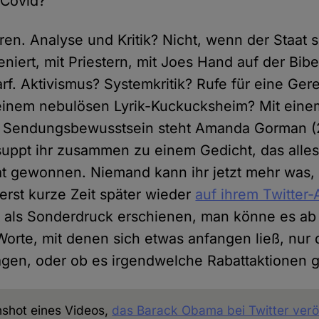
 Covid?
ören. Analyse und Kritik? Nicht, wenn der Staat s
niert, mit Priestern, mit Joes Hand auf der Bibe
rf. Aktivismus? Systemkritik? Rufe für eine Gere
in einem nebulösen Lyrik-Kuckucksheim? Mit eine
Sendungsbewusstsein steht Amanda Gorman (2
 suppt ihr zusammen zu einem Gedicht, das alles
at gewonnen. Niemand kann ihr jetzt mehr was, 
erst kurze Zeit später wieder
auf ihrem Twitter
zt als Sonderdruck erschienen, man könne es ab 
orte, mit denen sich etwas anfangen ließ, nur d
gen, oder ob es irgendwelche Rabattaktionen g
enshot eines Videos,
das Barack Obama bei Twitter veröf