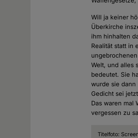
Waffengesetze,
Will ja keiner h
Überkirche insze
ihm hinhalten da
Realität statt 
ungebrochenen 
Welt, und alles
bedeutet. Sie h
wurde sie dann 
Gedicht sei jet
Das waren mal W
vergessen zu sa
Titelfoto: Scre