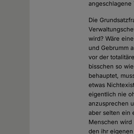
angeschlagene T
Die Grundsatzfr
Verwaltungschef
wird? Wäre eine
und Gebrumm au
vor der totalit
bisschen so wie 
behauptet, muss
etwas Nichtexis
eigentlich nie 
anzusprechen un
aber selten ein
Menschen wird e
den ihr eigenen