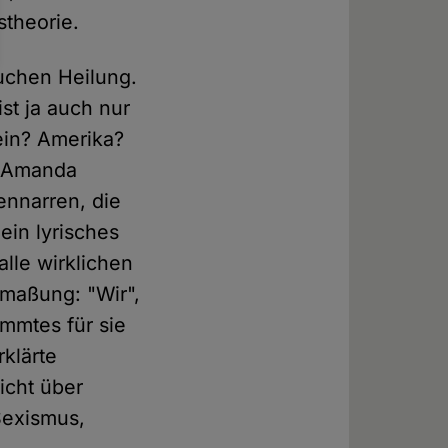
stheorie.
uchen Heilung.
ist ja auch nur
sein? Amerika?
t Amanda
ennarren, die
ein lyrisches
alle wirklichen
nmaßung: "Wir",
mmtes für sie
rklärte
icht über
Sexismus,