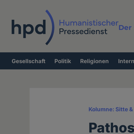
Direkt
zum
Inhalt
Der 
Vollt
Gesellschaft
Politik
Religionen
Inter
Hauptnavigation
Kolumne: Sitte 
Pathos 