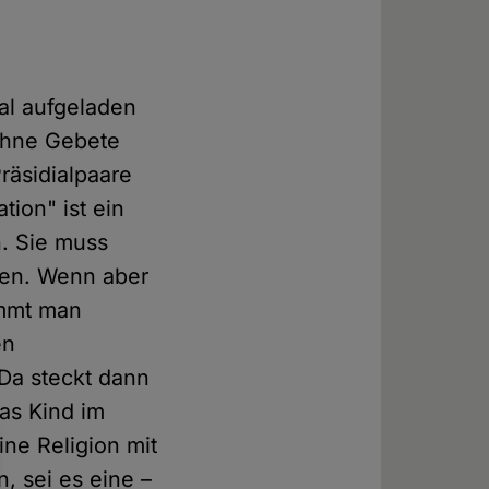
al aufgeladen
 ohne Gebete
äsidialpaare
ion" ist ein
n. Sie muss
den. Wenn aber
ommt man
en
Da steckt dann
as Kind im
ne Religion mit
 sei es eine –