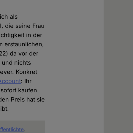
ich als
l, die seine Frau
chtigkeit in der
m erstaunlichen,
2) da vor der
 und nichts
ever. Konkret
-Account
: Ihr
sofort kaufen.
en Preis hat sie
ibt.
fentlichte
.