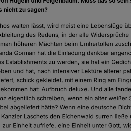
von Hügeln und Feigenbaum. Muss das so sein?
s nicht zu sagen?
os walten lässt, wird meist eine Lebenslüge üb
 Ableitung des Redens, in der alle Widersprüch
 man höheren Mächten beim Umhertollen zusch
anda Gorman hat die Einladung dankbar angen
des Establishments zu werden, sie hat ein Gedich
ben und hat, nach intensiver Lektüre älterer pa
efert, schick gekleidet, mit einem Ring am Fing
ekommen hat: Aufbruch deluxe. Und alle fande
taz
eigentlich schreiben, wenn ein alter weißer
el abgeliefert hätte? Wenn eine deutsche Dicht
Kanzler Laschets den Eichenwald surren ließe 
zur Einheit aufriefe, eine Einheit unter Gott, wi