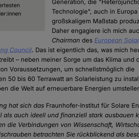
Generation, die "Heterojuncti
rtesten
Technologie", auch in Europa 
er:innen
großskaligem Maßstab produz
.
Daher engagiere ich mich auc
Chairman
des
European Sola
ing Council
. Das ist eigentlich das, was mich h
reibt – neben meiner Sorge um das Klima und 
on Voraussetzungen, um schnellstmöglich die
en 50 bis 60 Terrawatt an Solarleistung zu instal
ben die Welt auf erneuerbare Energien umstell
ung hat sich das
Fraunhofer-Institut für Solare 
l als auch ideell und finanziell stark ausbauen
nen die Verbindungen von Wissenschaft, Wirtschaf
lschrauben betrachten Sie rückblickend als bes