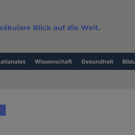
säkulare Blick auf die Welt.
extsuche
nationales
Wissenschaft
Gesundheit
Bild
T