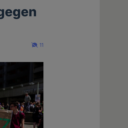
agegen
11