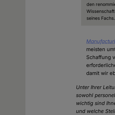
den renommie
Wissenschaftl
seines Fachs
Manufactur
meisten umt
Schaffung v
erforderlich
damit wir e
Unter Ihrer Leit
sowohl personel
wichtig sind Ih
und welche Stel