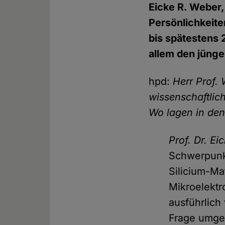
Eicke R. Weber,
Persönlichkeit
bis spätestens 
allem den jünge
hpd:
Herr Prof.
wissenschaftlic
Wo lagen in den
Prof. Dr. E
Schwerpunkt
Silicium-Mat
Mikroelektr
ausführlich
Frage umget