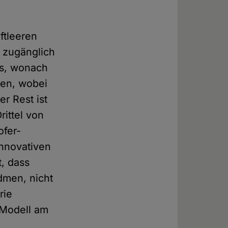
uftleeren
t zugänglich
ls, wonach
ssen, wobei
r Rest ist
rittel von
ofer-
innovativen
, dass
dmen, nicht
rie
-Modell am