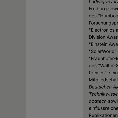
Ludwigs-Univ
Freiburg sowi
des "Humbol
Forschungspr
"Electronics 
Division Awar
"Einstein Aw
"SolarWorld",
"Fraunhofer-
des "Walter-
Preises", sei
Mitgliedschaf
Deutschen A
Technikwisse
acatech
sowi
einflussreich
Publikationen