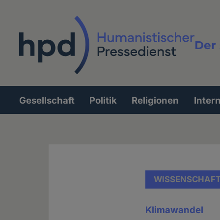
Direkt
zum
Inhalt
Der 
Vollt
Gesellschaft
Politik
Religionen
Inter
Hauptnavigation
WISSENSCHAF
Klimawandel