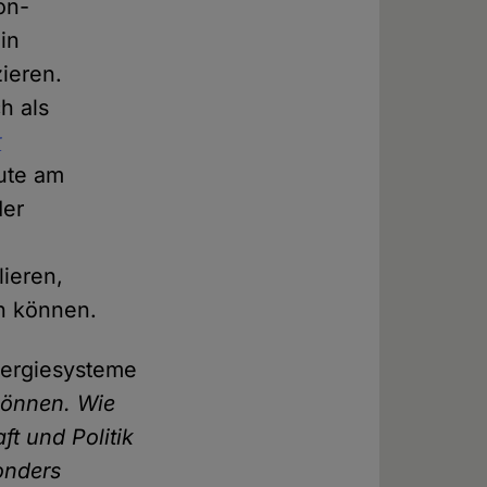
on-
in
ieren.
h als
r
eute am
der
lieren,
en können.
Energiesysteme
 können. Wie
t und Politik
onders