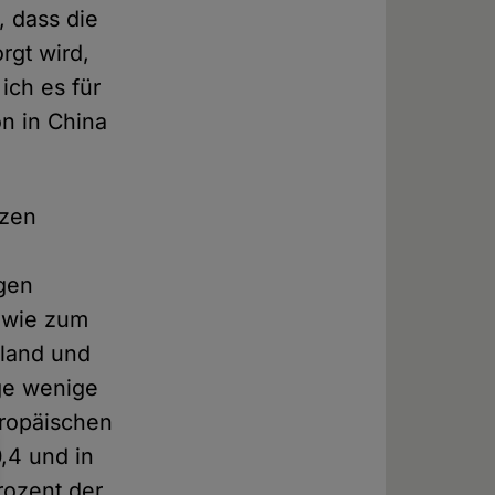
, dass die
rgt wird,
ich es für
n in China
tzen
igen
 wie zum
iland und
ge wenige
uropäischen
,4 und in
rozent der