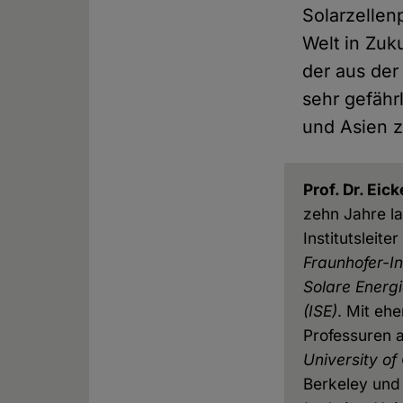
Solarzellen
Welt in Zuk
der aus der
sehr gefähr
und Asien z
Prof. Dr. Eic
zehn Jahre l
Institutsleite
Fraunhofer-Ins
Solare Energ
(ISE)
. Mit eh
Professuren 
University of 
Berkeley und