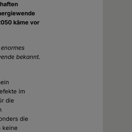
mhaften
Energiewende
 2050 käme vor
r enormes
wende bekannt.
mein
efekte im
ür die
h
onders die
a keine