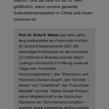
stammt. Und da halte ich es für sehr
gefährlich, wenn unsere gesamte
Solarzellenproduktion in China und Asien
zuhause ist.
Prof. Dr. Eicke R. Weber
war zehn Jahre
lang Institutsleiter am
Fraunhofer-Institut
für Solare Energiesysteme (ISE)
. Mit
ehemaligen Professuren an der
University
of California
in Berkeley und der
Albert-
Ludwigs-Universität
in Freiburg sowie als
Träger des "Humboldt-
Forschungspreises", des "Electronics and
Photonics Division Award", des "Einstein
Award" von "SolarWorld", der "Fraunhofer-
Medaille"
und des "Walter-Scheel-Preises",
seiner Mitgliedschaft in der
Deutschen
Akademie der Technikwissenschaften –
acatech
sowie zahlreichen einflussreichen