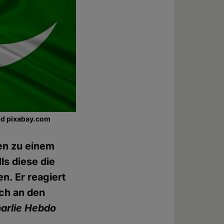
nd pixabay.com
en zu einem
ls diese die
n. Er reagiert
ich an den
arlie Hebdo