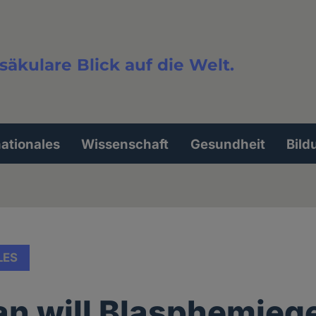
säkulare Blick auf die Welt.
extsuche
nationales
Wissenschaft
Gesundheit
Bild
LES
an will Blasphemieg