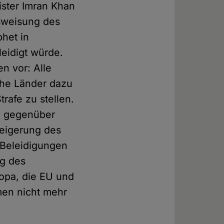
ister Imran Khan
usweisung des
phet in
eidigt würde.
n vor: Alle
che Länder dazu
afe zu stellen.
el gegenüber
weigerung des
 Beleidigungen
ng des
opa, die EU und
men nicht mehr