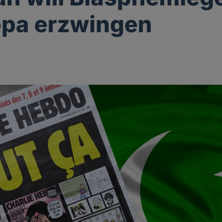
opa erzwingen
g