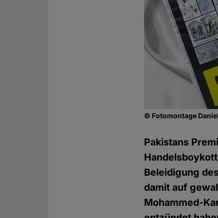
© Fotomontage Daniel
Pakistans Prem
Handelsboykott 
Beleidigung des
damit auf gewal
Mohammed-Karik
entzündet habe