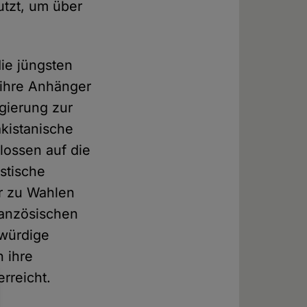
utzt, um über
ie jüngsten
e ihre Anhänger
gierung zur
kistanische
lossen auf die
istische
hr zu Wahlen
ranzösischen
gwürdige
h ihre
rreicht.