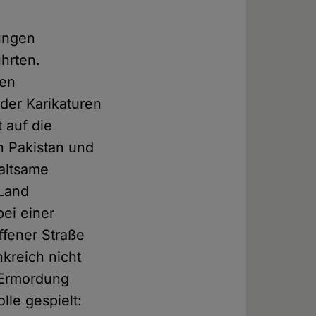
ungen
hrten.
hen
 der Karikaturen
 auf die
n Pakistan und
altsame
 Land
ei einer
ffener Straße
kreich nicht
 Ermordung
le gespielt: