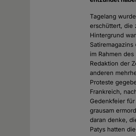
Tagelang wurde
erschüttert, di
Hintergrund wa
Satiremagazins
im Rahmen des G
Redaktion der Z
anderen mehrhe
Proteste gegeb
Frankreich, na
Gedenkfeier für
grausam ermorde
daran denke, di
Patys hatten di