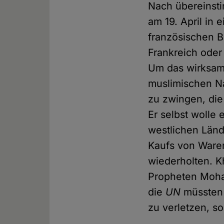
Nach übereins
am 19. April in
französischen B
Frankreich oder
Um das wirksam
muslimischen N
zu zwingen, die
Er selbst wolle
westlichen Länd
Kaufs von Waren
wiederholten. K
Propheten Moha
die
UN
müssten 
zu verletzen, s