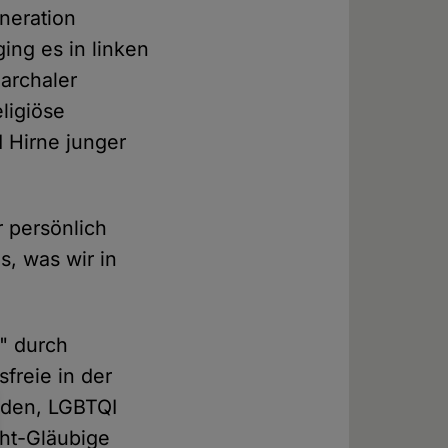
eneration
ging es in linken
iarchaler
ligiöse
 Hirne junger
 persönlich
s, was wir in
e" durch
sfreie in der
nden, LGBTQI
cht-Gläubige