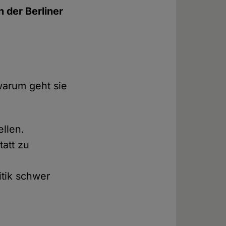
n der Berliner
n
 warum geht sie
ellen.
tatt zu
itik schwer