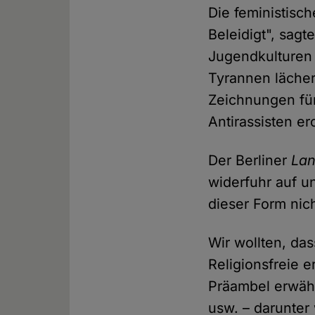
Die feministisc
Beleidigt", sagt
Jugendkulturen 
Tyrannen lächer
Zeichnungen für
Antirassisten er
Der Berliner
Lan
widerfuhr auf u
dieser Form nich
Wir wollten, da
Religionsfreie e
Präambel erwäh
usw. – darunter