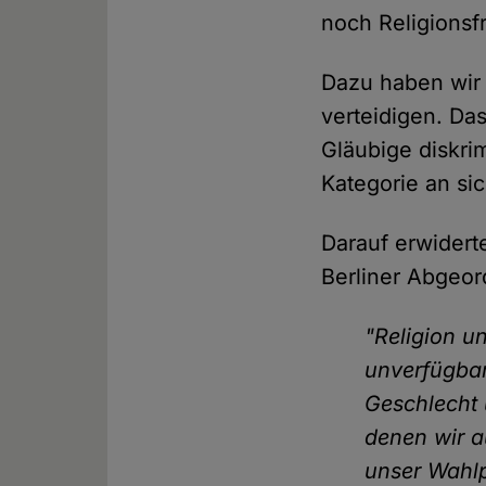
noch Religionsfr
Dazu haben wir 
verteidigen. Da
Gläubige diskri
Kategorie an sic
Darauf erwidert
Berliner Abgeo
"Religion u
unverfügbar
Geschlecht 
denen wir a
unser Wahlp