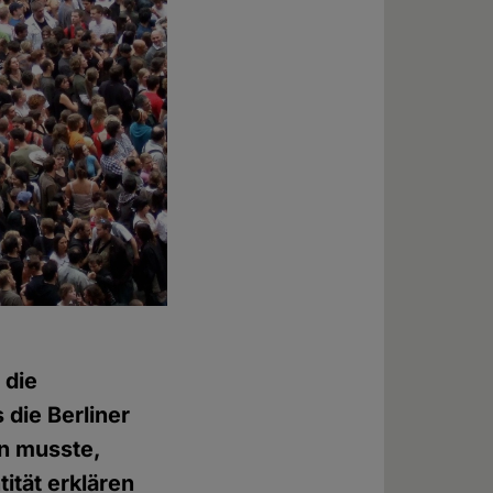
 die
s die Berliner
en musste,
ität erklären