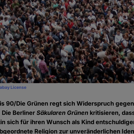
xabay License
is 90/Die Grünen regt sich Widerspruch gegen
. Die Berliner
Säkularen Grünen
kritisieren, das
in sich für ihren Wunsch als Kind entschuldig
geordnete Religion zur unveränderlichen Ident