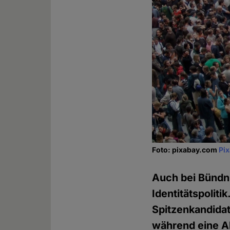
Foto: pixabay.com
Pi
Auch bei Bündn
Identitätspolitik
Spitzenkandidat
während eine Ab