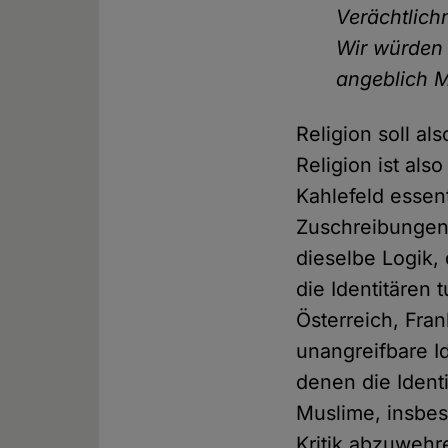
Verächtlic
Wir würden 
angeblich M
Religion soll al
Religion ist al
Kahlefeld essenti
Zuschreibungen,
dieselbe Logik, 
die Identitären 
Österreich, Fran
unangreifbare Id
denen die Identi
Muslime, insbes
Kritik abzuwehr