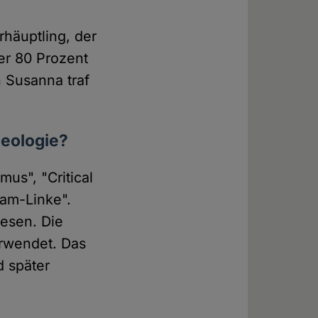
häuptling, der
er 80 Prozent
 Susanna traf
deologie?
mus", "Critical
lam-Linke".
esen. Die
rwendet. Das
d später