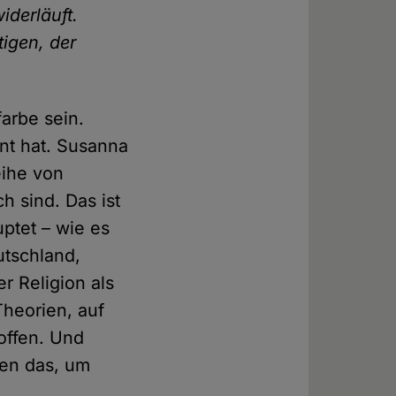
derläuft.
igen, der
farbe sein.
nnt hat. Susanna
Reihe von
h sind. Das ist
uptet – wie es
utschland,
er Religion als
Theorien, auf
 offen. Und
zen das, um