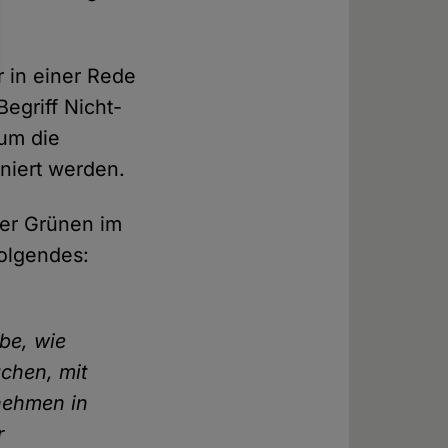
r in einer Rede
egriff Nicht-
rum die
iniert werden.
der Grünen im
olgendes:
be, wie
achen, mit
nehmen in
r