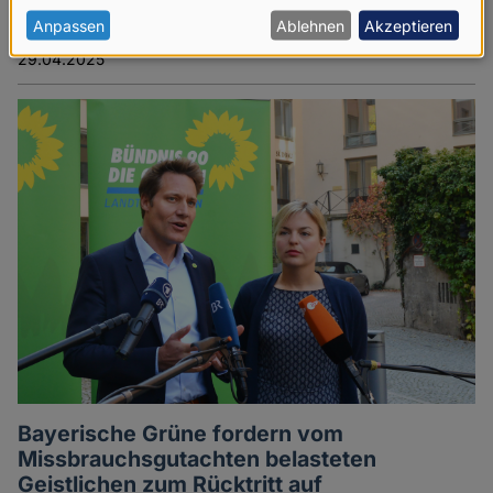
personenbezogenen
Anpassen
Ablehnen
Akzeptieren
Red.
Daten
29.04.2025
und
Cookies
Bayerische Grüne fordern vom
Missbrauchsgutachten belasteten
Geistlichen zum Rücktritt auf