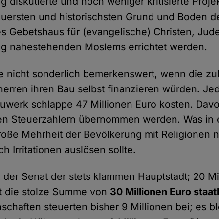
g diskutierte und noch weniger kritisierte Projek
uersten und historischsten Grund und Boden d
 Gebetshaus für (evangelische) Christen, Jud
 nahestehenden Moslems errichtet werden.
e nicht sonderlich bemerkenswert, wenn die zu
erren ihren Bau selbst finanzieren würden. Jed
werk schlappe 47 Millionen Euro kosten. Davo
en Steuerzahlern übernommen werden. Was in e
große Mehrheit der Bevölkerung mit Religionen 
ch Irritationen auslösen sollte.
t der Senat der stets klammen Hauptstadt; 20 Mi
bt die stolze Summe von
30 Millionen Euro staatl
chaften steuerten bisher 9 Millionen bei; es bl