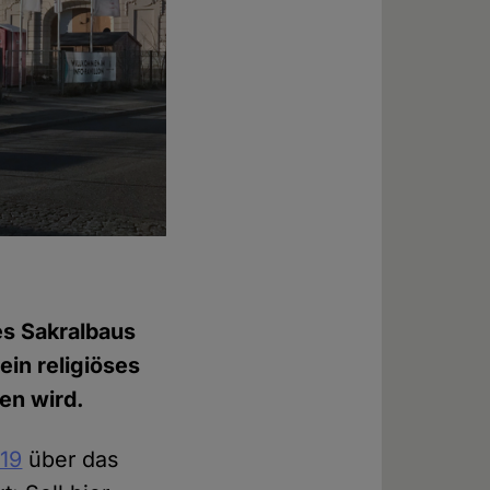
des Sakralbaus
in religiöses
en wird.
019
über das