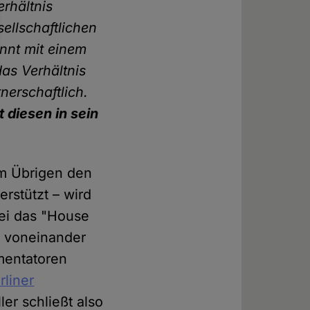
erhältnis
ellschaftlichen
nnt mit einem
as Verhältnis
nerschaftlich.
 diesen in sein
im Übrigen den
erstützt – wird
 sei das "House
in voneinander
mentatoren
rliner
ler schließt also