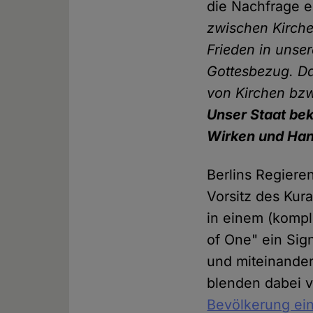
die Nachfrage ei
zwischen Kirche 
Frieden in unse
Gottesbezug. Da
von Kirchen bzw
Unser Staat bek
Wirken und Han
Berlins Regiere
Vorsitz des Kura
in einem (kompl
of One" ein Sig
und miteinander
blenden dabei v
Bevölkerung ei