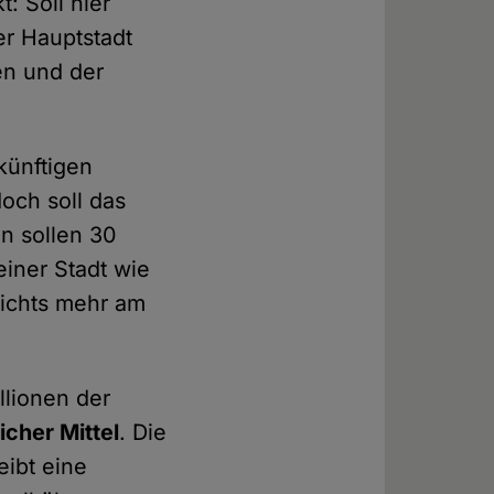
t: Soll hier
er Hauptstadt
en und der
künftigen
och soll das
n sollen 30
iner Stadt wie
nichts mehr am
llionen der
icher Mittel
. Die
eibt eine