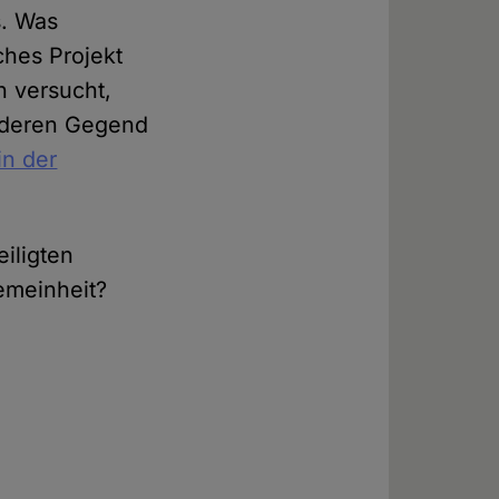
s. Was
ches Projekt
n versucht,
anderen Gegend
in der
iligten
emeinheit?