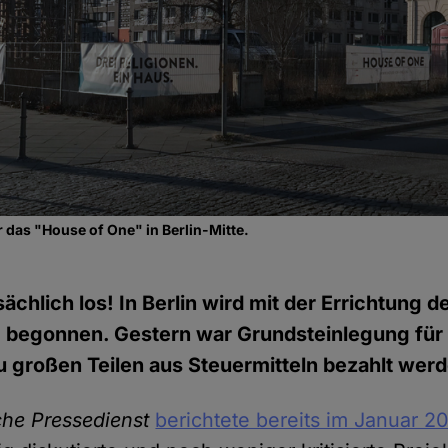
r das "House of One" in Berlin-Mitte.
ächlich los! In Berlin wird mit der Errichtung 
 begonnen. Gestern war Grundsteinlegung für e
 großen Teilen aus Steuermitteln bezahlt werd
he Pressedienst
berichtete bereits im Januar 2