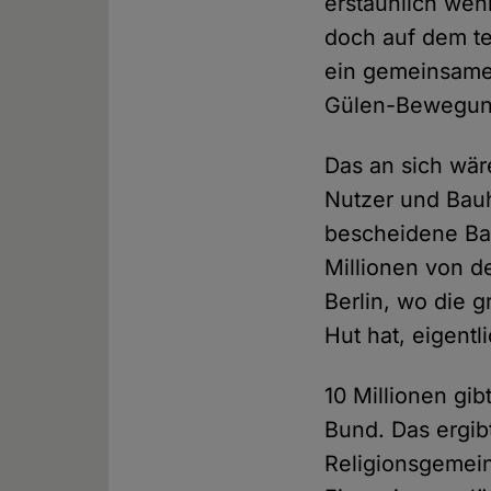
erstaunlich weni
doch auf dem te
ein gemeinsames
Gülen-Bewegung
Das an sich wär
Nutzer und Bauh
bescheidene Bau
Millionen von d
Berlin, wo die 
Hut hat, eigentli
10 Millionen gib
Bund. Das ergi
Religionsgemeins