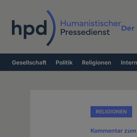
Direkt
zum
Inhalt
Der 
Vollt
Gesellschaft
Politik
Religionen
Inter
Hauptnavigation
RELIGIONEN
Kommentar zum 