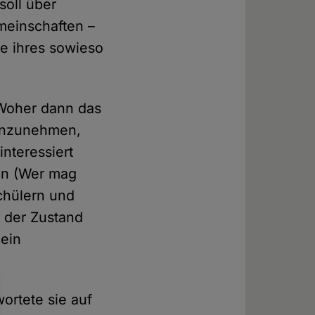
soll über
meinschaften –
te ihres sowieso
 Woher dann das
 anzunehmen,
nteressiert
len (Wer mag
chülern und
r der Zustand
 ein
wortete sie auf