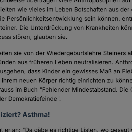
ichtweise übertragen viele Anthroposophen auf
ielten wie vieles im Leben Botschaften aus der 
 die Persönlichkeitsentwicklung sein können, e
teiner. Die Unterdrückung von Krankheiten kön
ess stören, glauben sie.
iten sie von der Wiedergeburtslehre Steiners a
ünden aus früheren Leben neutralisieren. Anth
usgehen, dass Kinder ein gewisses Maß an Fieb
 ihrem neuen Körper richtig einrichten zu könne
Krauss im Buch "Fehlender Mindestabstand. Die
er Demokratiefeinde".
ziert? Asthma!​
gt er an: "Da gäbe es richtige Listen, wo gesagt