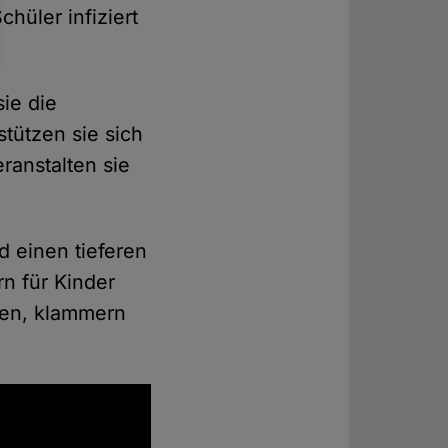
chüler infiziert
ie die
stützen sie sich
ranstalten sie
 einen tieferen
rn für Kinder
nnen, klammern