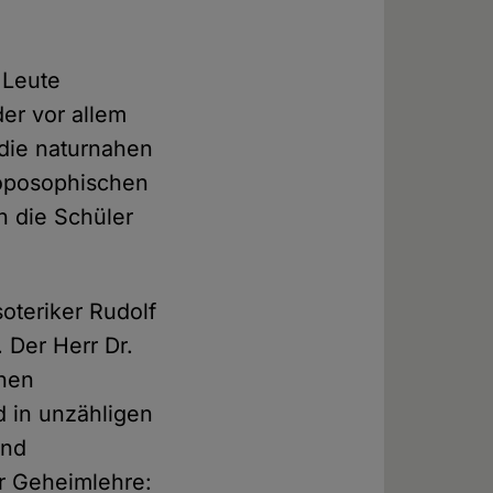
 Leute
er vor allem
 die naturnahen
roposophischen
h die Schüler
oteriker Rudolf
 Der Herr Dr.
inen
 in unzähligen
und
r Geheimlehre: