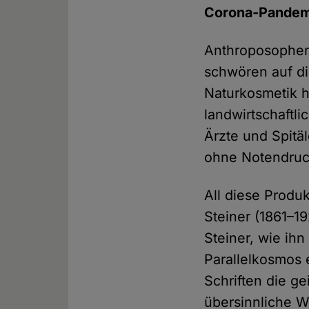
Corona-Pandem
Anthroposophen 
schwören auf di
Naturkosmetik h
landwirtschaftl
Ärzte und Spitä
ohne Notendruc
All diese Produ
Steiner (1861–1
Steiner, wie ih
Parallelkosmos 
Schriften die ge
übersinnliche W