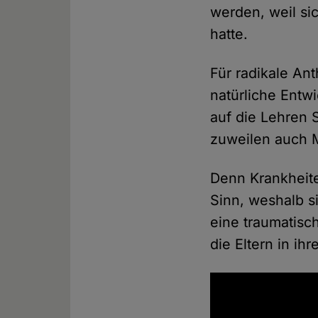
werden, weil sic
hatte.
Für radikale An
natürliche Entwi
auf die Lehren 
zuweilen auch M
Denn Krankheite
Sinn, weshalb s
eine traumatisc
die Eltern in ih