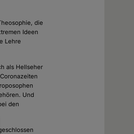
Theosophie, die
extremen Ideen
ne Lehre
ch als Hellseher
u Coronazeiten
hroposophen
gehören. Und
bei den
 geschlossen