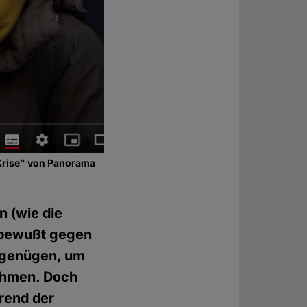
Krise" von Panorama
n (wie die
n bewußt gegen
n genügen, um
ehmen. Doch
hrend der