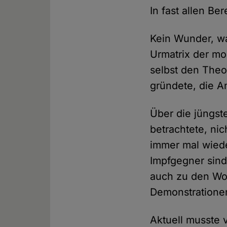
In fast allen Be
Kein Wunder, wa
Urmatrix der mo
selbst den Theo
gründete, die A
Über die jüngst
betrachtete, nic
immer mal wied
Impfgegner sin
auch zu den Wor
Demonstrationen
Aktuell musste