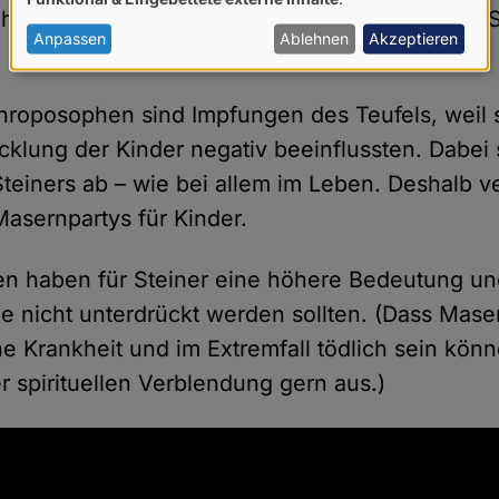
von
h ein beträchtlicher Teil der Schülerinnen und S
personenbezogenen
Anpassen
Ablehnen
Akzeptieren
Daten
und
throposophen sind Impfungen des Teufels, weil s
Cookies
cklung der Kinder negativ beeinflussten. Dabei 
Steiners ab – wie bei allem im Leben. Deshalb ve
asernpartys für Kinder.
n haben für Steiner eine höhere Bedeutung und
ie nicht unterdrückt werden sollten. (Dass Mase
he Krankheit und im Extremfall tödlich sein kö
rer spirituellen Verblendung gern aus.)