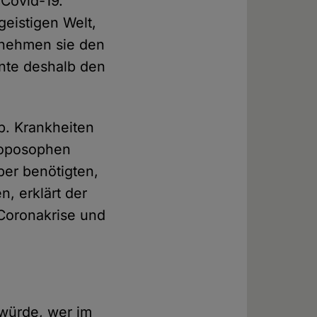
 Covid-19.
geistigen Welt,
ntnehmen sie den
nte deshalb den
b. Krankheiten
roposophen
er benötigten,
n, erklärt der
 Coronakrise und
 würde, wer im