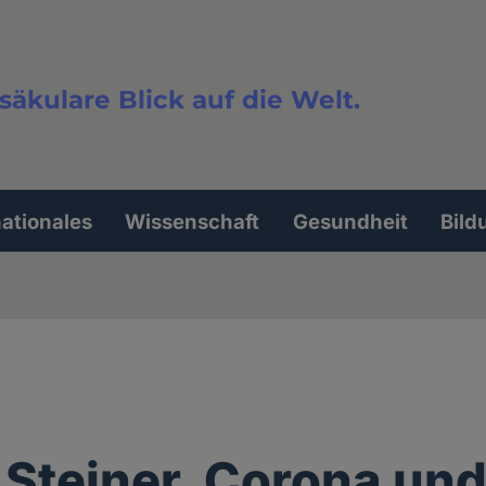
säkulare Blick auf die Welt.
extsuche
nationales
Wissenschaft
Gesundheit
Bild
 Steiner, Corona un