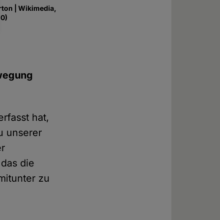
rton | Wikimedia,
.0)
ewegung
rfasst hat,
u unserer
er
das die
mitunter zu