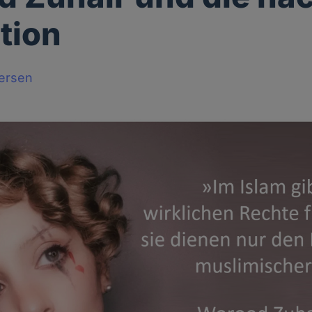
tion
tersen