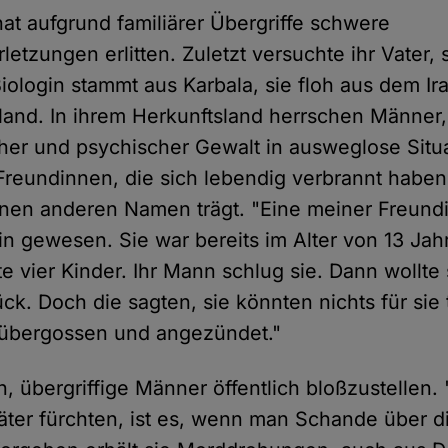
at aufgrund familiärer Übergriffe schwere
etzungen erlitten. Zuletzt versuchte ihr Vater, 
iologin stammt aus Karbala, sie floh aus dem Ira
land. In ihrem Herkunftsland herrschen Männer,
icher und psychischer Gewalt in ausweglose Situ
Freundinnen, die sich lebendig verbrannt haben",
einen anderen Namen trägt. "Eine meiner Freun
n gewesen. Sie war bereits im Alter von 13 Jahr
e vier Kinder. Ihr Mann schlug sie. Dann wollte
ück. Doch die sagten, sie könnten nichts für sie 
 übergossen und angezündet."
n, übergriffige Männer öffentlich bloßzustellen.
äter fürchten, ist es, wenn man Schande über d