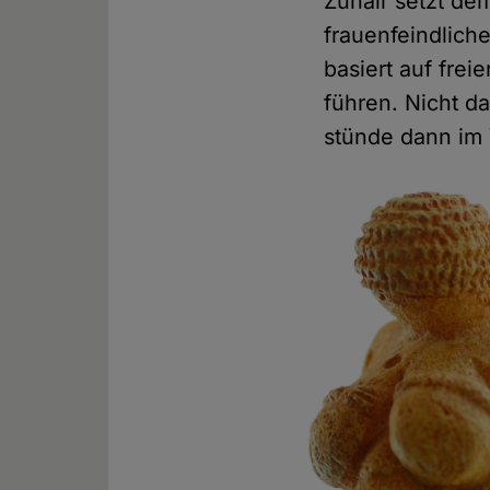
Zuhair setzt dem
frauenfeindlich
basiert auf fre
führen. Nicht 
stünde dann im