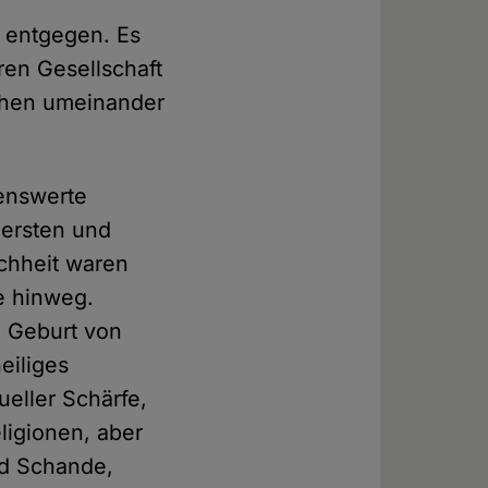
m entgegen. Es
ren Gesellschaft
ühen umeinander
senswerte
 ersten und
chheit waren
e hinweg.
e Geburt von
eiliges
ueller Schärfe,
ligionen, aber
nd Schande,