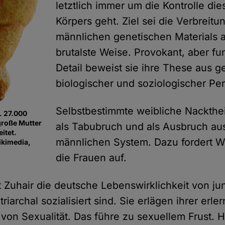
letztlich immer um die Kontrolle di
Körpers geht. Ziel sei die Verbreitu
männlichen genetischen Materials 
brutalste Weise. Provokant, aber fun
Detail beweist sie ihre These aus ge
biologischer und soziologischer Per
Selbstbestimmte weibliche Nackthei
. 27.000
 große Mutter
als Tabubruch und als Ausbruch a
itet.
männlichen System. Dazu fordert W
ikimedia,
die Frauen auf.
 Zuhair die deutsche Lebenswirklichkeit von j
riarchal sozialisiert sind. Sie erlägen ihrer erle
von Sexualität. Das führe zu sexuellem Frust. 