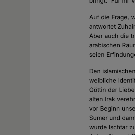
bringt." Für ih
Auf die Frage, w
antwortet Zuhair
Aber auch die t
arabischen Raum
seien Erfindun
Den islamischen
weibliche Identi
Göttin der Lieb
alten Irak vereh
vor Beginn unse
Sumer und dann 
wurde Ischtar z