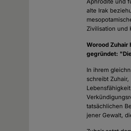
Aphrodite und f
alte Irak bezie
mesopotamische
Zivilisation und 
Worood Zuhair 
gegründet: "Die
In ihrem gleich
schreibt Zuhair
Lebensfähigkeit
Verkündigungsr
tatsächlichen B
jener Gewalt, d