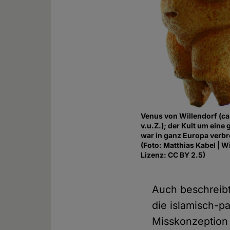
Venus von Willendorf (ca
v.u.Z.); der Kult um eine
war in ganz Europa verbre
(Foto: Matthias Kabel | W
Lizenz: CC BY 2.5)
Auch beschreibt
die islamisch-pat
Misskonzeption 