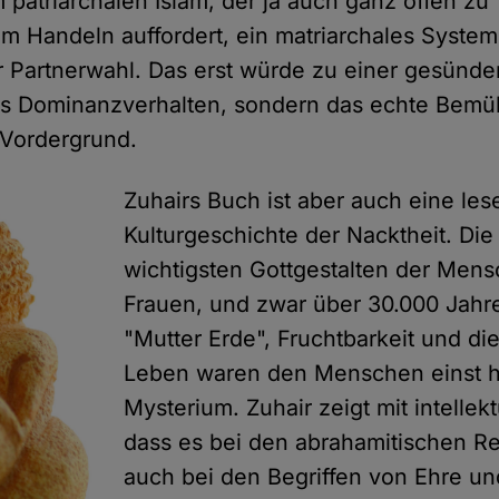
 patriarchalen Islam, der ja auch ganz offen zu
em Handeln auffordert, ein matriarchales Syste
ier Partnerwahl. Das erst würde zu einer gesünde
das Dominanzverhalten, sondern das echte Bem
 Vordergrund.
Zuhairs Buch ist aber auch eine le
Kulturgeschichte der Nacktheit. Die
wichtigsten Gottgestalten der Mens
Frauen, und zwar über 30.000 Jahr
"Mutter Erde", Fruchtbarkeit und di
Leben waren den Menschen einst h
Mysterium. Zuhair zeigt mit intellekt
dass es bei den abrahamitischen Re
auch bei den Begriffen von Ehre u