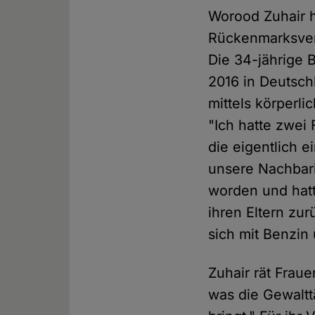
Worood Zuhair h
Rückenmarksverl
Die 34-jährige B
2016 in Deutsch
mittels körperl
"Ich hatte zwei 
die eigentlich 
unsere Nachbari
worden und hatt
ihren Eltern zur
sich mit Benzin
Zuhair rät Fraue
was die Gewaltt