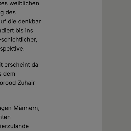
eses weiblichen
ng des
auf die denkbar
diert bis ins
schichtlicher,
spektive.
t erscheint da
us dem
orood Zuhair
ungen Männern,
rnten
Hierzulande