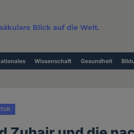
säkulare Blick auf die Welt.
extsuche
nationales
Wissenschaft
Gesundheit
Bild
LTUR
 Zuhair und die na