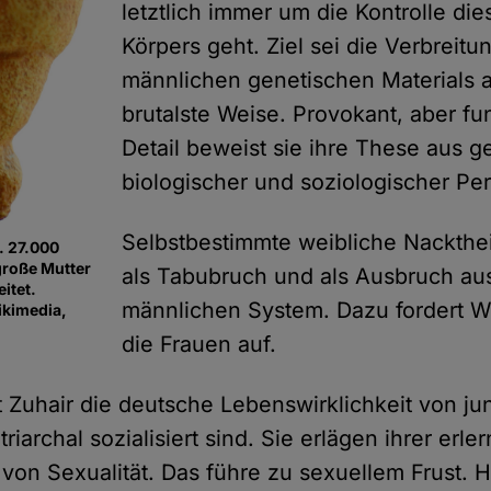
letztlich immer um die Kontrolle di
Körpers geht. Ziel sei die Verbreitu
männlichen genetischen Materials 
brutalste Weise. Provokant, aber fun
Detail beweist sie ihre These aus ge
biologischer und soziologischer Per
Selbstbestimmte weibliche Nackthei
. 27.000
 große Mutter
als Tabubruch und als Ausbruch a
itet.
männlichen System. Dazu fordert W
ikimedia,
die Frauen auf.
 Zuhair die deutsche Lebenswirklichkeit von j
riarchal sozialisiert sind. Sie erlägen ihrer erle
von Sexualität. Das führe zu sexuellem Frust. 