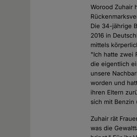
Worood Zuhair h
Rückenmarksverl
Die 34-jährige B
2016 in Deutsch
mittels körperl
"Ich hatte zwei 
die eigentlich 
unsere Nachbari
worden und hatt
ihren Eltern zur
sich mit Benzin
Zuhair rät Fraue
was die Gewaltt