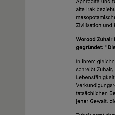
Aphrodite und f
alte Irak bezie
mesopotamische
Zivilisation und 
Worood Zuhair 
gegründet: "Die
In ihrem gleich
schreibt Zuhair
Lebensfähigkeit
Verkündigungsr
tatsächlichen B
jener Gewalt, d