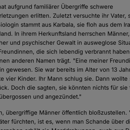
at aufgrund familiärer Übergriffe schwere
etzungen erlitten. Zuletzt versuchte ihr Vater, 
iologin stammt aus Karbala, sie floh aus dem Ira
land. In ihrem Herkunftsland herrschen Männer,
icher und psychischer Gewalt in ausweglose Situ
Freundinnen, die sich lebendig verbrannt haben",
einen anderen Namen trägt. "Eine meiner Freun
n gewesen. Sie war bereits im Alter von 13 Jahr
e vier Kinder. Ihr Mann schlug sie. Dann wollte
ück. Doch die sagten, sie könnten nichts für sie 
 übergossen und angezündet."
n, übergriffige Männer öffentlich bloßzustellen.
äter fürchten, ist es, wenn man Schande über d