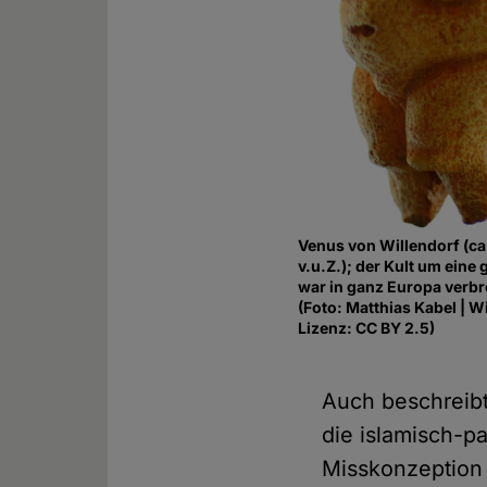
Venus von Willendorf (ca
v.u.Z.); der Kult um eine
war in ganz Europa verbre
(Foto: Matthias Kabel | W
Lizenz: CC BY 2.5)
Auch beschreibt
die islamisch-pat
Misskonzeption 