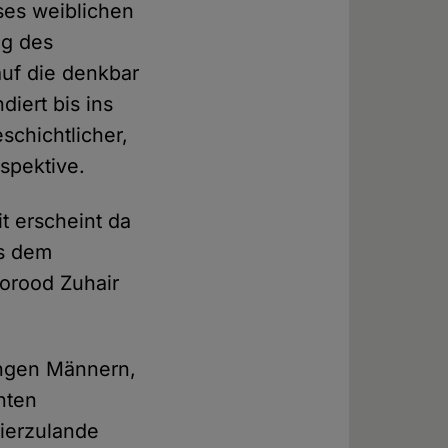
eses weiblichen
ng des
auf die denkbar
diert bis ins
schichtlicher,
spektive.
t erscheint da
us dem
orood Zuhair
ungen Männern,
rnten
Hierzulande