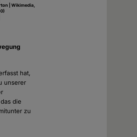
rton | Wikimedia,
.0)
ewegung
rfasst hat,
u unserer
er
das die
mitunter zu