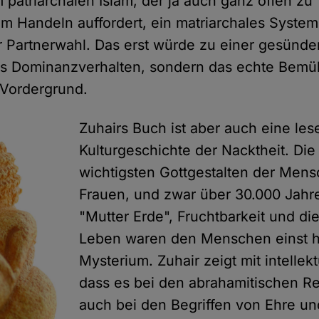
 patriarchalen Islam, der ja auch ganz offen zu
em Handeln auffordert, ein matriarchales Syste
ier Partnerwahl. Das erst würde zu einer gesünde
das Dominanzverhalten, sondern das echte Bem
 Vordergrund.
Zuhairs Buch ist aber auch eine le
Kulturgeschichte der Nacktheit. Die
wichtigsten Gottgestalten der Mens
Frauen, und zwar über 30.000 Jahr
"Mutter Erde", Fruchtbarkeit und di
Leben waren den Menschen einst h
Mysterium. Zuhair zeigt mit intellekt
dass es bei den abrahamitischen Re
auch bei den Begriffen von Ehre u