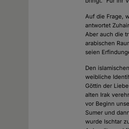
bringt." Für ih
Auf die Frage, w
antwortet Zuhair
Aber auch die t
arabischen Raum
seien Erfindun
Den islamischen
weibliche Identi
Göttin der Lieb
alten Irak vereh
vor Beginn unse
Sumer und dann 
wurde Ischtar z