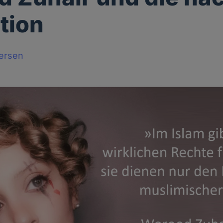
tion
tersen