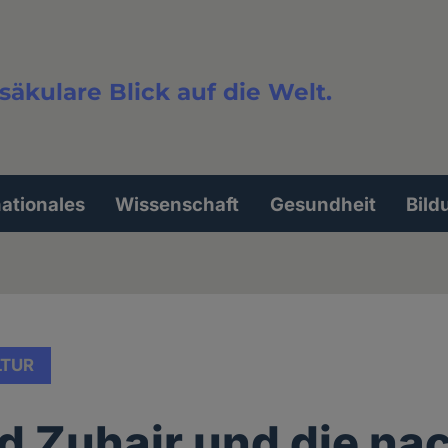
säkulare Blick auf die Welt.
extsuche
nationales
Wissenschaft
Gesundheit
Bild
LTUR
 Zuhair und die na