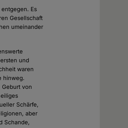
m entgegen. Es
ren Gesellschaft
ühen umeinander
senswerte
 ersten und
chheit waren
e hinweg.
e Geburt von
eiliges
ueller Schärfe,
ligionen, aber
nd Schande,