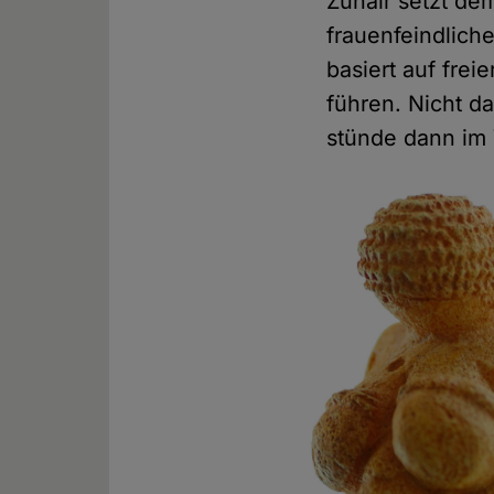
Zuhair setzt dem
frauenfeindlich
basiert auf fre
führen. Nicht 
stünde dann im