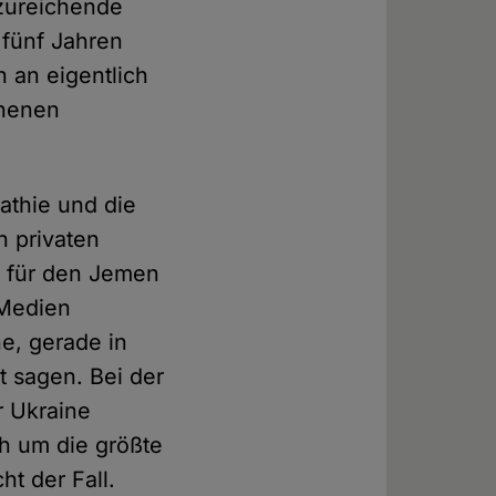
nzureichende
 fünf Jahren
n an eigentlich
chenen
pathie und die
n privaten
 für den Jemen
 Medien
ne, gerade in
t sagen. Bei der
r Ukraine
ch um die größte
ht der Fall.