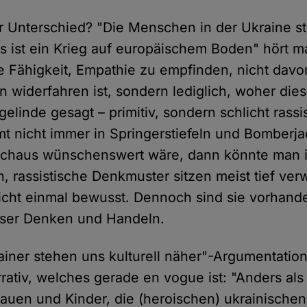
er Unterschied? "Die Menschen in der Ukraine s
s ist ein Krieg auf europäischem Boden" hört ma
 Fähigkeit, Empathie zu empfinden, nicht davo
widerfahren ist, sondern lediglich, woher dies
 gelinde gesagt – primitiv, sondern schlicht rassi
 nicht immer in Springerstiefeln und Bomberj
rchaus wünschenswert wäre, dann könnte man ih
, rassistische Denkmuster sitzen meist tief ver
icht einmal bewusst. Dennoch sind sie vorhand
nser Denken und Handeln.
iner stehen uns kulturell näher"-Argumentation
rrativ, welches gerade en vogue ist: "Anders a
rauen und Kinder, die (heroischen) ukrainische