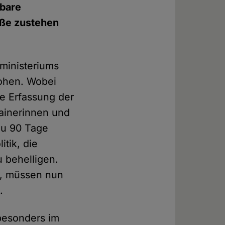
hbare
aße zustehen
ministeriums
lohen. Wobei
he Erfassung der
rainerinnen und
 zu 90 Tage
tik, die
 behelligen.
n, müssen nun
.
besonders im