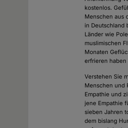
kostenlos. Gefü
Menschen aus d
in Deutschland 
Länder wie Pole
muslimischen F
Monaten Geflüc
erfrieren haben
Verstehen Sie m
Menschen und Po
Empathie und zi
jene Empathie f
sieben Jahren t
dem bislang Hu