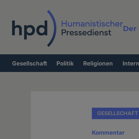
Direkt
zum
Inhalt
Der 
Vollt
Gesellschaft
Politik
Religionen
Inter
Hauptnavigation
GESELLSCHAFT
Kommentar