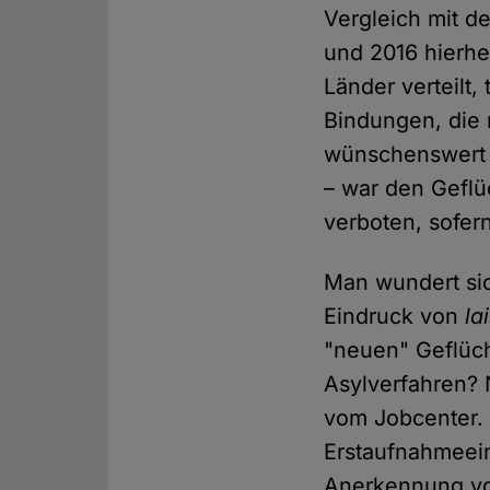
Vergleich mit de
und 2016 hierhe
Länder verteilt,
Bindungen, die 
wünschenswert 
– war den Geflü
verboten, sofer
Man wundert sic
Eindruck von
la
"neuen" Geflüch
Asylverfahren? 
vom Jobcenter. 
Erstaufnahmeein
Anerkennung von