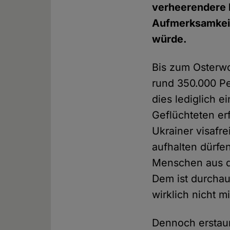
verheerendere h
Aufmerksamkeit
würde.
Bis zum Osterw
rund 350.000 P
dies lediglich 
Geflüchteten er
Ukrainer visafr
aufhalten dürfe
Menschen aus de
Dem ist durchau
wirklich nicht m
Dennoch erstau