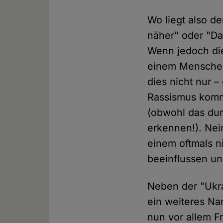
Wo liegt also d
näher" oder "Da
Wenn jedoch die
einem Menschen 
dies nicht nur –
Rassismus kommt
(obwohl das du
erkennen!). Nein
einem oftmals n
beeinflussen u
Neben der "Ukra
ein weiteres Na
nun vor allem F