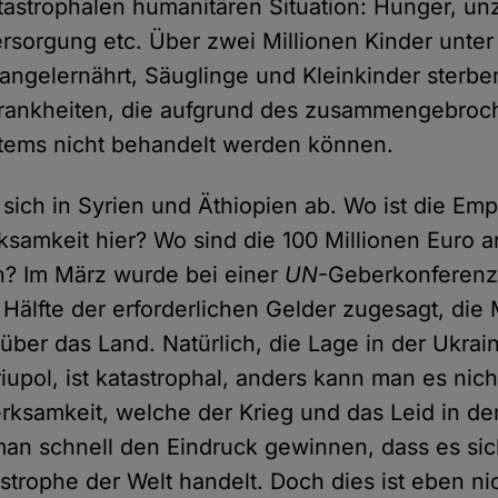
tastrophalen humanitären Situation: Hunger, u
rsorgung etc. Über zwei Millionen Kinder unter
mangelernährt, Säuglinge und Kleinkinder sterbe
rankheiten, die aufgrund des zusammengebro
tems nicht behandelt werden können.
 sich in Syrien und Äthiopien ab. Wo ist die Em
samkeit hier? Wo sind die 100 Millionen Euro a
? Im März wurde bei einer
UN
-Geberkonferenz
e Hälfte der erforderlichen Gelder zugesagt, die
über das Land. Natürlich, die Lage in der Ukrai
upol, ist katastrophal, anders kann man es nich
ksamkeit, welche der Krieg und das Leid in de
man schnell den Eindruck gewinnen, dass es si
trophe der Welt handelt. Doch dies ist eben nic