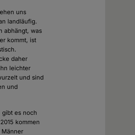
tehen uns
n landläufig.
n abhängt, was
er kommt, ist
stisch.
acke daher
n leichter
wurzelt und sind
en und
 gibt es noch
ls 2015 kommen
n Männer