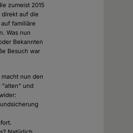
 die zumeist 2015
direkt auf die
auf familiäre
en. Was nun
oder Bekannten
loße Besuch war
, macht nun den
 "alten" und
wider:
Grundsicherung
fort.
s? Natürlich