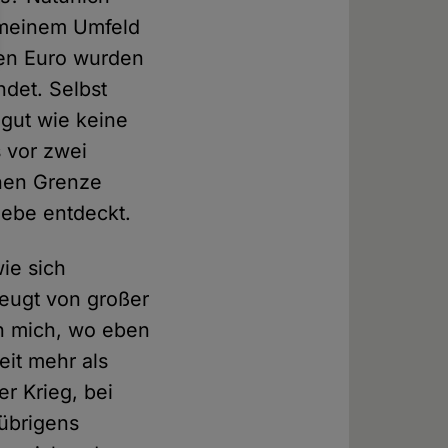
s meinem Umfeld
en Euro wurden
ndet. Selbst
 gut wie keine
 vor zwei
hen Grenze
iebe entdeckt.
ie sich
eugt von großer
ch mich, wo eben
eit mehr als
r Krieg, bei
übrigens