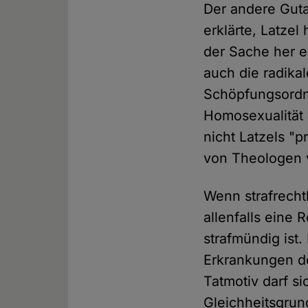
Der andere Guta
erklärte, Latze
der Sache her e
auch die radika
Schöpfungsordn
Homosexualität 
nicht Latzels "
von Theologen v
Wenn strafrech
allenfalls eine
strafmündig ist
Erkrankungen der
Tatmotiv darf s
Gleichheitsgru