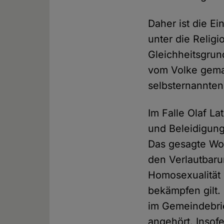
Daher ist die E
unter die Religi
Gleichheitsgrun
vom Volke gemac
selbsternannten 
Im Falle Olaf La
und Beleidigung
Das gesagte Wort
den Verlautbaru
Homosexualität 
bekämpfen gilt.
im Gemeindebrie
angehört. Insof