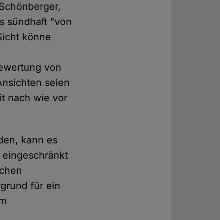
-Schönberger,
ls sündhaft "von
Sicht könne
Bewertung von
Ansichten seien
t nach wie vor
den, kann es
r eingeschränkt
schen
rgrund für ein
em