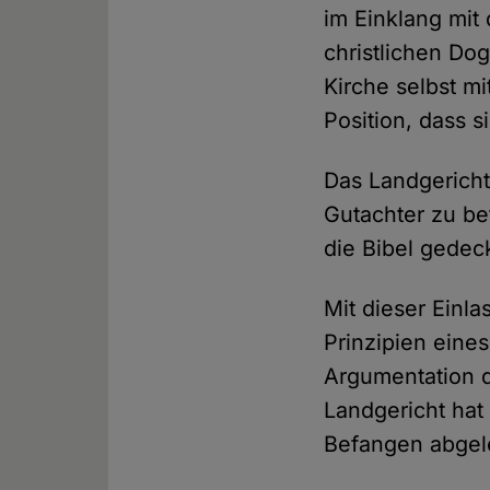
im Einklang mit
christlichen Do
Kirche selbst mi
Position, dass s
Das Landgericht
Gutachter zu be
die Bibel gedeck
Mit dieser Einl
Prinzipien eine
Argumentation d
Landgericht hat 
Befangen abgeleh