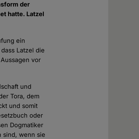
nsform der
t hatte. Latzel
ufung ein
dass Latzel die
ne Aussagen vor
lschaft und
der Tora, dem
ckt und somit
esetzbuch oder
sen Dogmatiker
 sind, wenn sie