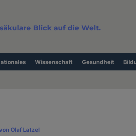
säkulare Blick auf die Welt.
extsuche
nationales
Wissenschaft
Gesundheit
Bild
on Olaf Latzel