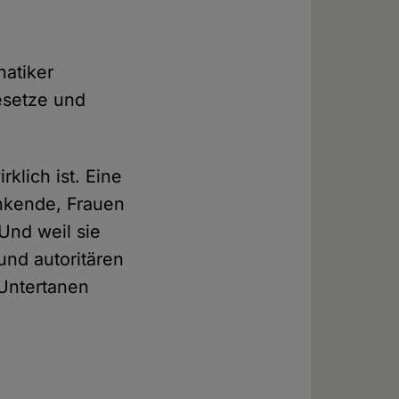
natiker
esetze und
rklich ist. Eine
enkende, Frauen
Und weil sie
und autoritären
Untertanen