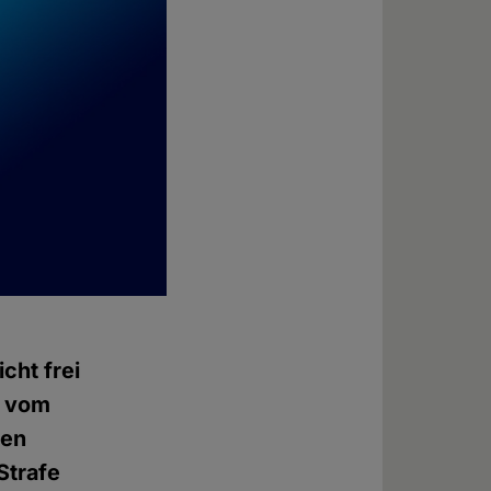
cht frei
n vom
den
Strafe