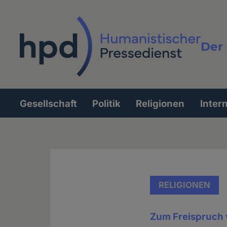
Direkt
zum
Inhalt
Der 
Vollt
Gesellschaft
Politik
Religionen
Inter
Hauptnavigation
RELIGIONEN
Zum Freispruch v