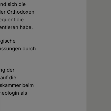
nd sich die
 der Orthodoxen
sequent die
ientieren habe.
ogische
fassungen durch
ung der
auf die
ngskammer beim
heologin als