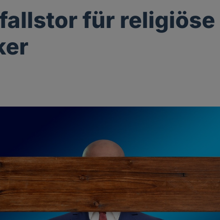
fallstor für religiöse
ker
n