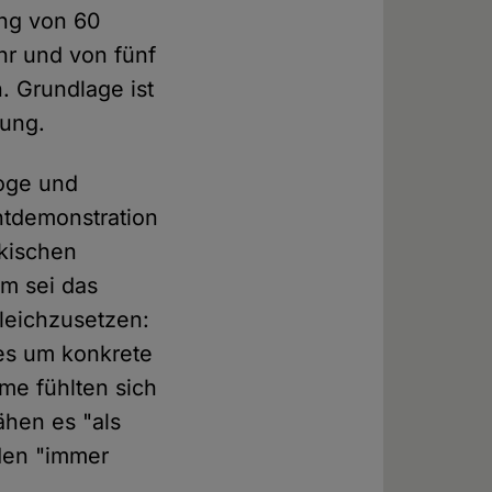
ng von 60
hr und von fünf
. Grundlage ist
bung.
loge und
htdemonstration
rkischen
m sei das
gleichzusetzen:
es um konkrete
ime fühlten sich
ähen es "als
rden "immer