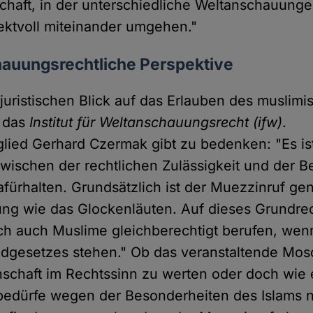
schaft, in der unterschiedliche Weltanschauung
ektvoll miteinander umgehen."
hauungsrechtliche Perspektive
juristischen Blick auf das Erlauben des muslim
t das
Institut für Weltanschauungsrecht (ifw)
.
glied Gerhard Czermak gibt zu bedenken: "Es is
wischen der rechtlichen Zulässigkeit und der B
fürhalten. Grundsätzlich ist der Muezzinruf ge
ng wie das Glockenläuten. Auf dieses Grundre
ich auch Muslime gleichberechtigt berufen, wen
dgesetzes stehen." Ob das veranstaltende Mos
schaft im Rechtssinn zu werten oder doch wie 
bedürfe wegen der Besonderheiten des Islams 