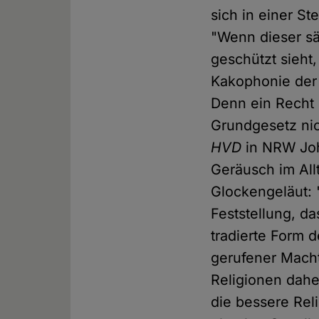
sich in einer S
"Wenn dieser sä
geschützt sieht
Kakophonie der
Denn ein Recht 
Grundgesetz nic
HVD
in NRW Joha
Geräusch im All
Glockengeläut: 
Feststellung, da
tradierte Form d
gerufener Macht
Religionen dah
die bessere Reli