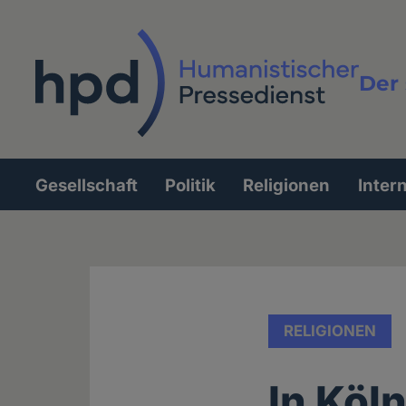
Direkt
zum
Inhalt
Der 
Vollt
Gesellschaft
Politik
Religionen
Inter
Hauptnavigation
RELIGIONEN
In Köl