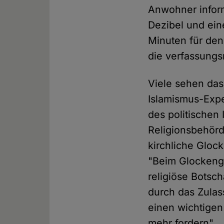
Anwohner infor
Dezibel und ein
Minuten für den
die verfassungsr
Viele sehen das
Islamismus-Expe
des politischen 
Religionsbehör
kirchliche Gloc
"Beim Glockeng
religiöse Botscha
durch das Zulas
einen wichtigen
mehr fordern".