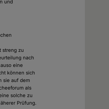
en und
ischen
t streng zu
eurteilung nach
nauso eine
cht können sich
n sie auf dem
cheeforum als
eine solche zu
näherer Prüfung.