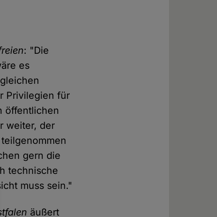
freien
: "Die
wäre es
 gleichen
Privilegien für
 öffentlichen
r weiter, der
a teilgenommen
chen gern die
ch technische
icht muss sein."
tfalen
äußert