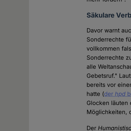
Säkulare Verb
Davor warnt auc
Sonderrechte fü
vollkommen fals
Sonderrechte zu
alle Weltanscha
Gebetsruf." Laut
bereits vor ei
hatte (
der
hpd
b
Glocken läuten 
Möglichkeiten, d
Der
Humanistis