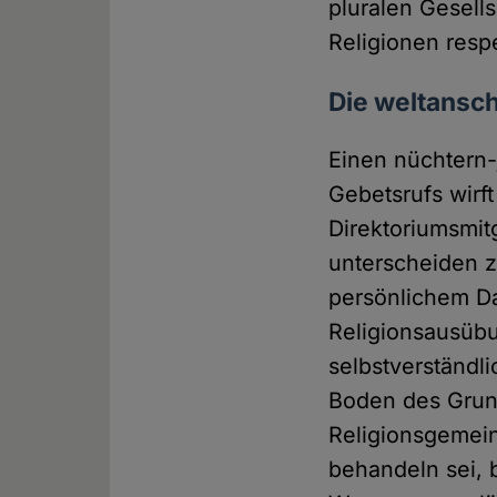
pluralen Gesell
Religionen resp
Die weltansc
Einen nüchtern-
Gebetsrufs wirf
Direktoriumsmit
unterscheiden z
persönlichem Da
Religionsausübu
selbstverständl
Boden des Grun
Religionsgemein
behandeln sei, 