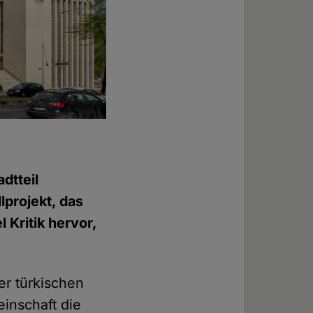
dtteil
lprojekt, das
 Kritik hervor,
er türkischen
inschaft die