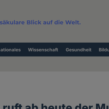
säkulare Blick auf die Welt.
extsuche
nationales
Wissenschaft
Gesundheit
Bild
n ruft ab heute der 