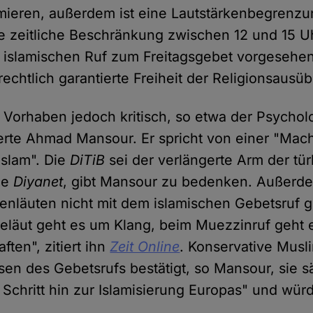
mieren, außerdem ist eine Lautstärkenbegrenzu
e zeitliche Beschränkung zwischen 12 und 15 U
 islamischen Ruf zum Freitagsgebet vorgesehen
echtlich garantierte Freiheit der Religionsausü
 Vorhaben jedoch kritisch, so etwa der Psycho
rte Ahmad Mansour. Er spricht von einer "Mac
Islam". Die
DiTiB
sei der verlängerte Arm der tü
de
Diyanet
, gibt Mansour zu bedenken. Außerde
kenläuten nicht mit dem islamischen Gebetsruf 
eläut geht es um Klang, beim Muezzinruf geht 
ften", zitiert ihn
Zeit Online
. Konservative Musl
sen des Gebetsrufs bestätigt, so Mansour, sie s
 Schritt hin zur Islamisierung Europas" und wü