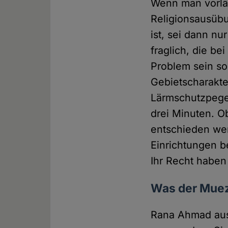
Wenn man vorlä
Religionsausübu
ist, sei dann n
fraglich, die be
Problem sein sol
Gebietscharakte
Lärmschutzpegel
drei Minuten. Ob
entschieden wer
Einrichtungen be
Ihr Recht haben 
Was der Muezz
Rana Ahmad au