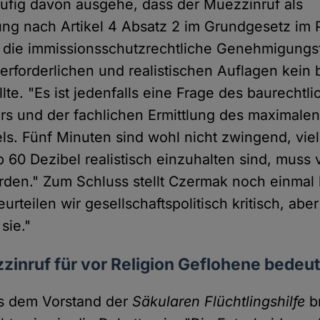
ufig davon ausgehe, dass der Muezzinruf als
ng nach Artikel 4 Absatz 2 im Grundgesetz im P
ur die immissionsschutzrechtliche Genehmigungs
i erforderlichen und realistischen Auflagen kei
lte. "Es ist jedenfalls eine Frage des baurechtl
rs und der fachlichen Ermittlung des maximale
s. Fünf Minuten sind wohl nicht zwingend, viel
 60 Dezibel realistisch einzuhalten sind, muss 
den." Zum Schluss stellt Czermak noch einmal k
urteilen wir gesellschaftspolitisch kritisch, ab
sie."
inruf für vor Religion Geflohene bedeut
s dem Vorstand der
Säkularen Flüchtlingshilfe
br