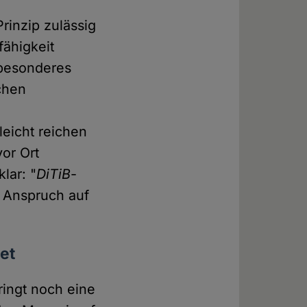
rinzip zulässig
fähigkeit
n besonderes
ichen
n
leicht reichen
vor Ort
lar: "
DiTiB
-
er Anspruch auf
et
ingt noch eine