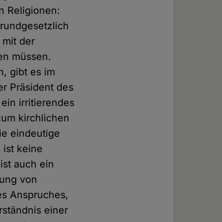
n Religionen:
grundgesetzlich
 mit der
ren müssen.
, gibt es im
er Präsident des
in irritierendes
zum kirchlichen
ie eindeutige
 ist keine
ist auch ein
gung von
es Anspruches,
rständnis einer