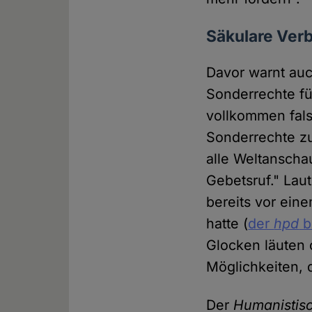
Säkulare Verb
Davor warnt auc
Sonderrechte fü
vollkommen fals
Sonderrechte zu
alle Weltanscha
Gebetsruf." Laut
bereits vor ei
hatte (
der
hpd
b
Glocken läuten 
Möglichkeiten, d
Der
Humanistis