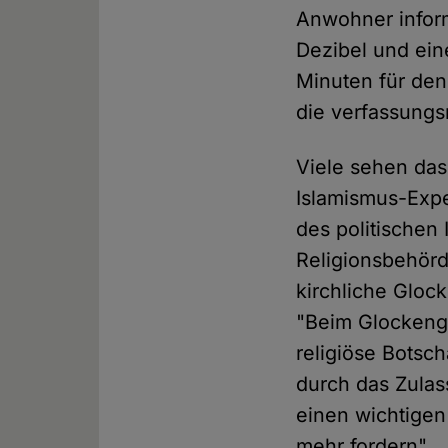
Anwohner infor
Dezibel und ein
Minuten für den
die verfassungsr
Viele sehen das
Islamismus-Expe
des politischen 
Religionsbehör
kirchliche Gloc
"Beim Glockeng
religiöse Botscha
durch das Zulas
einen wichtigen
mehr fordern".