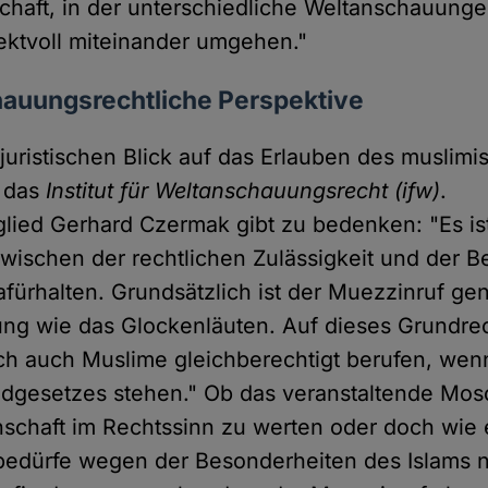
schaft, in der unterschiedliche Weltanschauung
ektvoll miteinander umgehen."
hauungsrechtliche Perspektive
juristischen Blick auf das Erlauben des muslim
t das
Institut für Weltanschauungsrecht (ifw)
.
glied Gerhard Czermak gibt zu bedenken: "Es is
wischen der rechtlichen Zulässigkeit und der B
fürhalten. Grundsätzlich ist der Muezzinruf ge
ng wie das Glockenläuten. Auf dieses Grundre
ich auch Muslime gleichberechtigt berufen, wen
dgesetzes stehen." Ob das veranstaltende Mos
schaft im Rechtssinn zu werten oder doch wie 
bedürfe wegen der Besonderheiten des Islams 