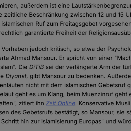
mieren, außerdem ist eine Lautstärkenbegrenzu
e zeitliche Beschränkung zwischen 12 und 15 U
 islamischen Ruf zum Freitagsgebet vorgesehen
echtlich garantierte Freiheit der Religionsausü
 Vorhaben jedoch kritisch, so etwa der Psycho
rte Ahmad Mansour. Er spricht von einer "Mac
Islam". Die
DiTiB
sei der verlängerte Arm der tü
de
Diyanet
, gibt Mansour zu bedenken. Außerde
kenläuten nicht mit dem islamischen Gebetsruf 
eläut geht es um Klang, beim Muezzinruf geht 
ften", zitiert ihn
Zeit Online
. Konservative Musl
sen des Gebetsrufs bestätigt, so Mansour, sie s
 Schritt hin zur Islamisierung Europas" und wü