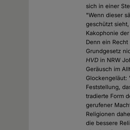
sich in einer S
"Wenn dieser sä
geschützt sieht
Kakophonie der
Denn ein Recht 
Grundgesetz nic
HVD
in NRW Joha
Geräusch im All
Glockengeläut: 
Feststellung, da
tradierte Form d
gerufener Macht
Religionen dah
die bessere Reli