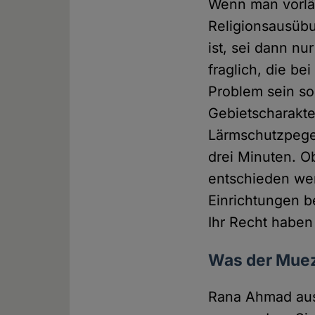
Wenn man vorlä
Religionsausübu
ist, sei dann n
fraglich, die be
Problem sein sol
Gebietscharakte
Lärmschutzpegel
drei Minuten. Ob
entschieden wer
Einrichtungen be
Ihr Recht haben 
Was der Muezz
Rana Ahmad au