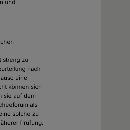
en und
ischen
t streng zu
eurteilung nach
nauso eine
cht können sich
n sie auf dem
cheeforum als
eine solche zu
näherer Prüfung.