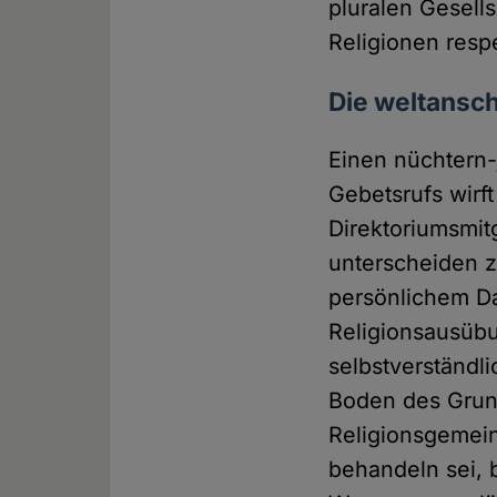
pluralen Gesell
Religionen resp
Die weltansc
Einen nüchtern-
Gebetsrufs wirf
Direktoriumsmit
unterscheiden z
persönlichem Da
Religionsausübu
selbstverständl
Boden des Grun
Religionsgemein
behandeln sei, 