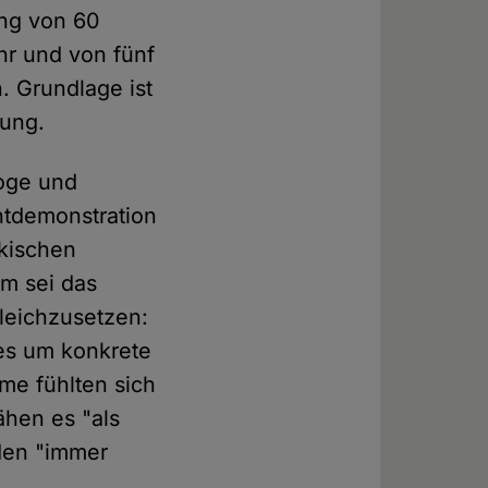
ng von 60
hr und von fünf
. Grundlage ist
bung.
loge und
htdemonstration
rkischen
m sei das
gleichzusetzen:
es um konkrete
ime fühlten sich
ähen es "als
rden "immer