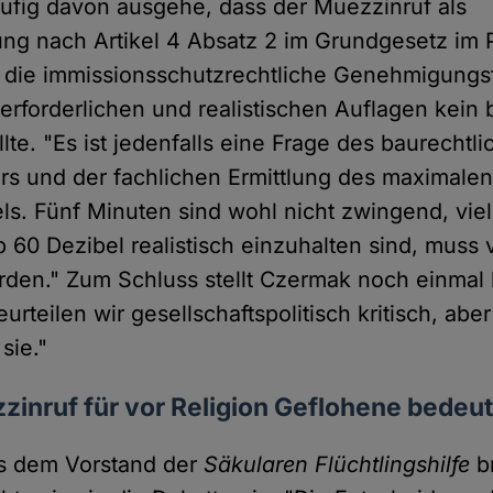
ufig davon ausgehe, dass der Muezzinruf als
ng nach Artikel 4 Absatz 2 im Grundgesetz im P
ur die immissionsschutzrechtliche Genehmigungs
i erforderlichen und realistischen Auflagen kei
lte. "Es ist jedenfalls eine Frage des baurechtl
rs und der fachlichen Ermittlung des maximale
s. Fünf Minuten sind wohl nicht zwingend, viel
 60 Dezibel realistisch einzuhalten sind, muss 
den." Zum Schluss stellt Czermak noch einmal k
urteilen wir gesellschaftspolitisch kritisch, ab
sie."
inruf für vor Religion Geflohene bedeut
s dem Vorstand der
Säkularen Flüchtlingshilfe
br