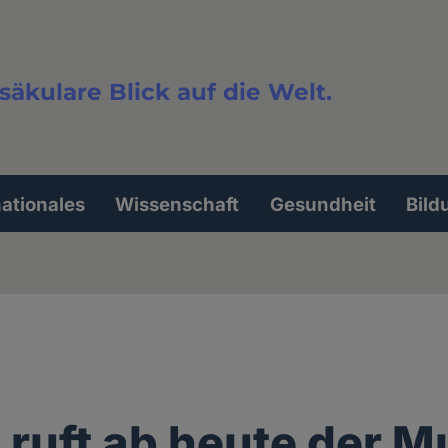
säkulare Blick auf die Welt.
extsuche
nationales
Wissenschaft
Gesundheit
Bild
n ruft ab heute der 