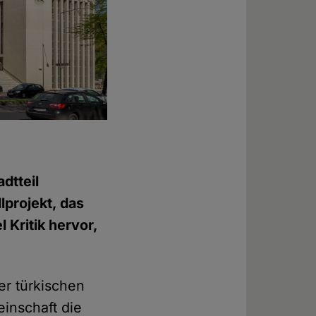
dtteil
lprojekt, das
 Kritik hervor,
er türkischen
inschaft die