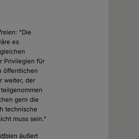
freien
: "Die
wäre es
 gleichen
Privilegien für
 öffentlichen
r weiter, der
a teilgenommen
chen gern die
ch technische
icht muss sein."
tfalen
äußert