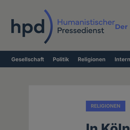
Direkt
zum
Inhalt
Der 
Vollt
Gesellschaft
Politik
Religionen
Inter
Hauptnavigation
RELIGIONEN
In Köl