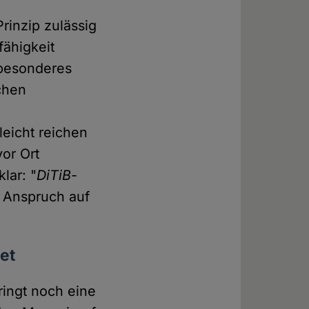
rinzip zulässig
fähigkeit
n besonderes
ichen
n
leicht reichen
vor Ort
lar: "
DiTiB
-
er Anspruch auf
et
ingt noch eine