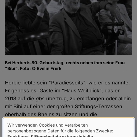
Bei Herberts 80. Geburtstag, rechts neben ihm seine Frau
"Bibi". Foto: © Evelin Frerk
Herbie liebte sein "Paradiesseits", wie er es nannte.
Er genoss es, Gäste im "Haus Weitblick", das er
2013 auf die
gbs
übertrug, zu empfangen oder allein
mit Bibi auf einer der großen Stiftungs-Terrassen
oberhalb des Rheins zu sitzen und die
vorbeifahrenden Schiffe zu beobachten. Mit großer
Wir verwenden Cookies und verarbeiten
Verwendung
Freude nahm er auch die Weiterentwicklung der
gbs
personenbezogene Daten für die folgenden Zwecke:
Funktional & Eingebettete externe Inhalte
.