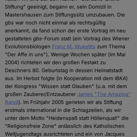
Stiftung" geeinigt, begann er, sein Domizil in
Mastershausen zum Stiftungssitz umzubauen. Die
gbs
war noch nicht einmal als rechtsgültig
anerkannt, da fand schon der erste Vortrag im neu
gestalteten
gbs
-Forum statt (ein Vortrag des Wiener
Evolutionsbiologen
Franz M. Wuketits
zum Thema
"Der Affe in uns"). Wenige Wochen später (im Mai
2004) richteten wir den großen Festakt zu
Deschners 80. Geburtstag in dessen Heimatstadt
aus. Im Herbst folgte (in Kooperation mit dem
IBKA
)
der Kongress "Wissen statt Glauben" (u.a. mit dem
großen Zauberer/Entzauberer
James "The Amazing"
Randi
). Im Frühjahr 2005 gerieten wir als Stiftung
erstmals international in die Schlagzeilen, als wir
unter dem Motto "Heidenspaß statt Höllenqual!" die
"Religionsfreie Zone" anlässlich des Katholischen
Weltjugendtags ausrichteten und ein von Jacques