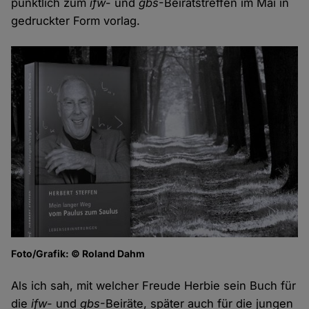
pünktlich zum
ifw
- und
gbs
-Beiratstreffen im Mai in
gedruckter Form vorlag.
Foto/Grafik: © Roland Dahm
Als ich sah, mit welcher Freude Herbie sein Buch für
die
ifw
- und
gbs
-Beiräte, später auch für die jungen