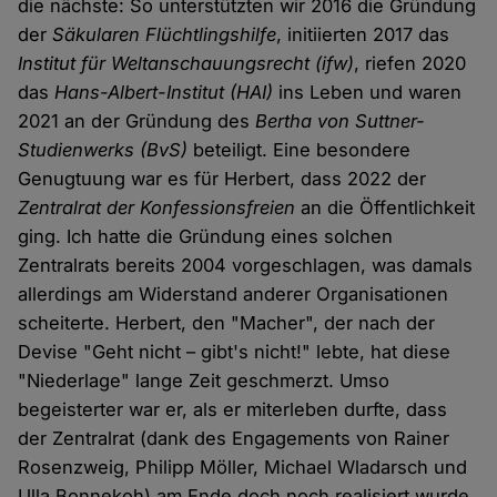
die nächste: So unterstützten wir 2016 die Gründung
der
Säkularen Flüchtlingshilfe
, initiierten 2017 das
Institut für Weltanschauungsrecht
(ifw)
, riefen 2020
das
Hans-Albert-Institut
(HAI)
ins Leben und waren
2021 an der Gründung des
Bertha von Suttner-
Studienwerks
(BvS)
beteiligt. Eine besondere
Genugtuung war es für Herbert, dass 2022 der
Zentralrat der Konfessionsfreien
an die Öffentlichkeit
ging. Ich hatte die Gründung eines solchen
Zentralrats bereits 2004 vorgeschlagen, was damals
allerdings am Widerstand anderer Organisationen
scheiterte. Herbert, den "Macher", der nach der
Devise "Geht nicht – gibt's nicht!" lebte, hat diese
"Niederlage" lange Zeit geschmerzt. Umso
begeisterter war er, als er miterleben durfte, dass
der Zentralrat (dank des Engagements von Rainer
Rosenzweig, Philipp Möller, Michael Wladarsch und
Ulla Bonnekoh) am Ende doch noch realisiert wurde.