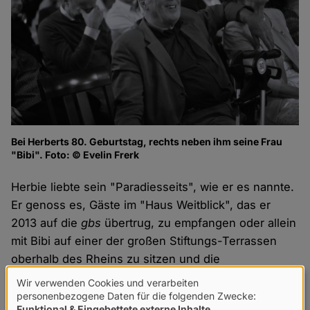
Bei Herberts 80. Geburtstag, rechts neben ihm seine Frau
"Bibi". Foto: © Evelin Frerk
Herbie liebte sein "Paradiesseits", wie er es nannte.
Er genoss es, Gäste im "Haus Weitblick", das er
2013 auf die
gbs
übertrug, zu empfangen oder allein
mit Bibi auf einer der großen Stiftungs-Terrassen
oberhalb des Rheins zu sitzen und die
vorbeifahrenden Schiffe zu beobachten. Mit großer
Wir verwenden Cookies und verarbeiten
Verwendung
Freude nahm er auch die Weiterentwicklung der
gbs
personenbezogene Daten für die folgenden Zwecke:
Funktional & Eingebettete externe Inhalte
.