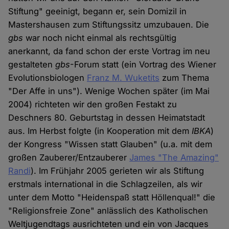
Stiftung" geeinigt, begann er, sein Domizil in
Mastershausen zum Stiftungssitz umzubauen. Die
gbs
war noch nicht einmal als rechtsgültig
anerkannt, da fand schon der erste Vortrag im neu
gestalteten
gbs
-Forum statt (ein Vortrag des Wiener
Evolutionsbiologen
Franz M. Wuketits
zum Thema
"Der Affe in uns"). Wenige Wochen später (im Mai
2004) richteten wir den großen Festakt zu
Deschners 80. Geburtstag in dessen Heimatstadt
aus. Im Herbst folgte (in Kooperation mit dem
IBKA
)
der Kongress "Wissen statt Glauben" (u.a. mit dem
großen Zauberer/Entzauberer
James "The Amazing"
Randi
). Im Frühjahr 2005 gerieten wir als Stiftung
erstmals international in die Schlagzeilen, als wir
unter dem Motto "Heidenspaß statt Höllenqual!" die
"Religionsfreie Zone" anlässlich des Katholischen
Weltjugendtags ausrichteten und ein von Jacques