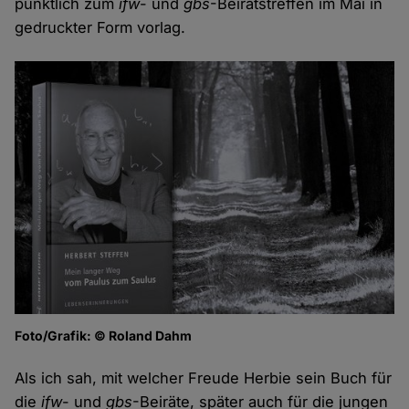
pünktlich zum
ifw
- und
gbs
-Beiratstreffen im Mai in
gedruckter Form vorlag.
Foto/Grafik: © Roland Dahm
Als ich sah, mit welcher Freude Herbie sein Buch für
die
ifw
- und
gbs
-Beiräte, später auch für die jungen