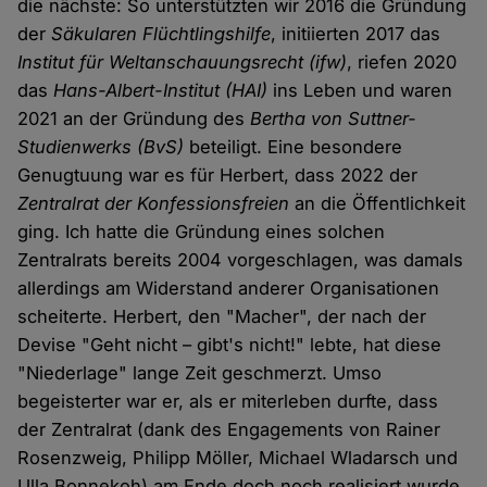
die nächste: So unterstützten wir 2016 die Gründung
der
Säkularen Flüchtlingshilfe
, initiierten 2017 das
Institut für Weltanschauungsrecht
(ifw)
, riefen 2020
das
Hans-Albert-Institut
(HAI)
ins Leben und waren
2021 an der Gründung des
Bertha von Suttner-
Studienwerks
(BvS)
beteiligt. Eine besondere
Genugtuung war es für Herbert, dass 2022 der
Zentralrat der Konfessionsfreien
an die Öffentlichkeit
ging. Ich hatte die Gründung eines solchen
Zentralrats bereits 2004 vorgeschlagen, was damals
allerdings am Widerstand anderer Organisationen
scheiterte. Herbert, den "Macher", der nach der
Devise "Geht nicht – gibt's nicht!" lebte, hat diese
"Niederlage" lange Zeit geschmerzt. Umso
begeisterter war er, als er miterleben durfte, dass
der Zentralrat (dank des Engagements von Rainer
Rosenzweig, Philipp Möller, Michael Wladarsch und
Ulla Bonnekoh) am Ende doch noch realisiert wurde.