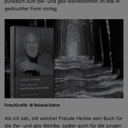
pünktlich zum
ifw
- und
gbs
-Beiratstreffen im Mai in
gedruckter Form vorlag.
Foto/Grafik: © Roland Dahm
Als ich sah, mit welcher Freude Herbie sein Buch für
die
ifw
- und
gbs
-Beiräte, später auch für die jungen