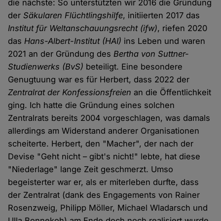
die nächste: So unterstützten wir 2016 die Gründung
der
Säkularen Flüchtlingshilfe
, initiierten 2017 das
Institut für Weltanschauungsrecht
(ifw)
, riefen 2020
das
Hans-Albert-Institut
(HAI)
ins Leben und waren
2021 an der Gründung des
Bertha von Suttner-
Studienwerks
(BvS)
beteiligt. Eine besondere
Genugtuung war es für Herbert, dass 2022 der
Zentralrat der Konfessionsfreien
an die Öffentlichkeit
ging. Ich hatte die Gründung eines solchen
Zentralrats bereits 2004 vorgeschlagen, was damals
allerdings am Widerstand anderer Organisationen
scheiterte. Herbert, den "Macher", der nach der
Devise "Geht nicht – gibt's nicht!" lebte, hat diese
"Niederlage" lange Zeit geschmerzt. Umso
begeisterter war er, als er miterleben durfte, dass
der Zentralrat (dank des Engagements von Rainer
Rosenzweig, Philipp Möller, Michael Wladarsch und
Ulla Bonnekoh) am Ende doch noch realisiert wurde.