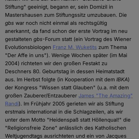
Stiftung" geeinigt, begann er, sein Domizil in
Mastershausen zum Stiftungssitz umzubauen. Die
gbs
war noch nicht einmal als rechtsgültig
anerkannt, da fand schon der erste Vortrag im neu
gestalteten
gbs
-Forum statt (ein Vortrag des Wiener
Evolutionsbiologen
Franz M. Wuketits
zum Thema
"Der Affe in uns"). Wenige Wochen später (im Mai
2004) richteten wir den großen Festakt zu
Deschners 80. Geburtstag in dessen Heimatstadt
aus. Im Herbst folgte (in Kooperation mit dem
IBKA
)
der Kongress "Wissen statt Glauben" (u.a. mit dem
großen Zauberer/Entzauberer
James "The Amazing"
Randi
). Im Frühjahr 2005 gerieten wir als Stiftung
erstmals international in die Schlagzeilen, als wir
unter dem Motto "Heidenspaß statt Höllenqual!" die
"Religionsfreie Zone" anlässlich des Katholischen
Weltjugendtags ausrichteten und ein von Jacques