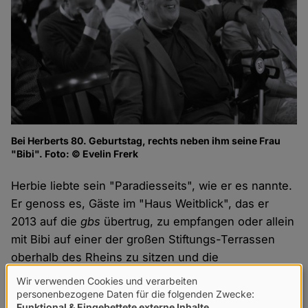
Bei Herberts 80. Geburtstag, rechts neben ihm seine Frau
"Bibi". Foto: © Evelin Frerk
Herbie liebte sein "Paradiesseits", wie er es nannte.
Er genoss es, Gäste im "Haus Weitblick", das er
2013 auf die
gbs
übertrug, zu empfangen oder allein
mit Bibi auf einer der großen Stiftungs-Terrassen
oberhalb des Rheins zu sitzen und die
vorbeifahrenden Schiffe zu beobachten. Mit großer
Wir verwenden Cookies und verarbeiten
Verwendung
Freude nahm er auch die Weiterentwicklung der
gbs
personenbezogene Daten für die folgenden Zwecke:
Funktional & Eingebettete externe Inhalte
.