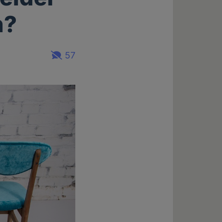
n?
57