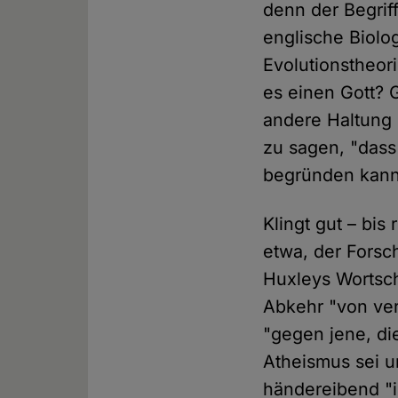
denn der Begriff
englische Biolo
Evolutionstheori
es einen Gott? 
andere Haltung 
zu sagen, "dass
begründen kann
Klingt gut – bi
etwa, der Fors
Huxleys Wortsch
Abkehr "von ver
"gegen jene, di
Atheismus sei u
händereibend "i