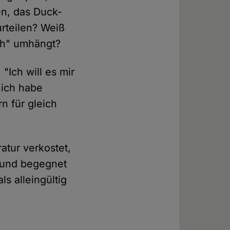
en, das Duck-
rteilen? Weiß
sch" umhängt?
 "Ich will es mir
 ich habe
n für gleich
atur verkostet,
" und begegnet
ls alleingültig