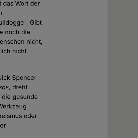
at das Wort der
r
ulldogge". Gibt
ne noch die
enschen nicht,
lich nicht
 Nick Spencer
eos
, dreht
s die gesunde
 Werkzeug
Theismus oder
cer