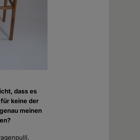
icht, dass es
 für keine der
s genau meinen
nen?
ragenpulli,