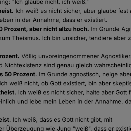
ng: "Ich glaube nicht, ich weiß."
eist.
Ich weiß es nicht sicher, aber glaube fest
eben in der Annahme, dass er existiert.
0 Prozent, aber nicht allzu hoch.
Im Grunde Agn
zum Theismus. Ich bin unsicher, tendiere aber
rozent.
Völlig unvoreingenommener Agnostiker.
d Nichtexistenz sind genau gleich wahrscheinli
ls 50 Prozent.
Im Grunde agnostisch, neige abe
ch weiß nicht, ob Gott existiert, bin aber skepti
heist.
Ich weiß es nicht sicher, halte aber Gott 
nlich und lebe mein Leben in der Annahme, das
eist.
Ich weiß, dass es Gott nicht gibt, mit
ker Überzeugung wie Jung "weiß", dass er existie