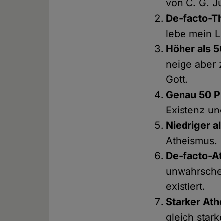
von C. G. Ju
De-facto-Th
lebe mein L
Höher als 5
neige aber 
Gott.
Genau 50 P
Existenz un
Niedriger a
Atheismus. I
De-facto-At
unwahrschei
existiert.
Starker Ath
gleich star