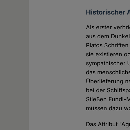
Historischer 
Als erster verbr
aus dem Dunkel d
Platos Schriften
sie existieren o
sympathischer U
das menschliche
Überlieferung n
bei der Schiffsp
Stießen Fundi-M
müssen dazu wo
Das Attribut "Ag