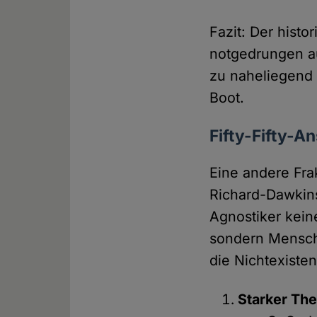
Fazit: Der hist
notgedrungen au
zu naheliegend 
Boot.
Fifty-Fifty-A
Eine andere Fra
Richard-Dawkins
Agnostiker keine
sondern Mensche
die Nichtexisten
Starker The