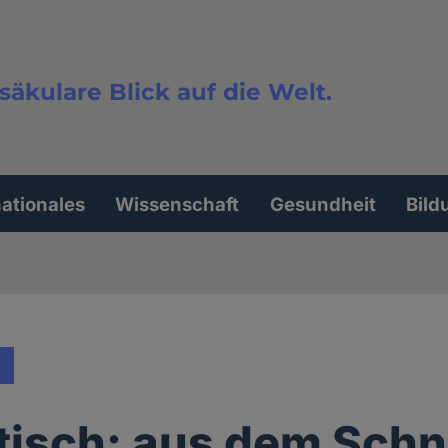
säkulare Blick auf die Welt.
extsuche
nationales
Wissenschaft
Gesundheit
Bild
isch: aus dem Schn