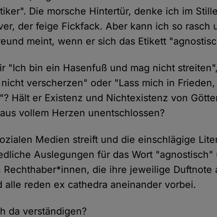
iker". Die morsche Hintertür, denke ich im Still
, der feige Fickfack. Aber kann ich so rasch u
reund meint, wenn er sich das Etikett "agnosti
mir "Ich bin ein Hasenfuß und mag nicht streiten",
e nicht verscherzen" oder "Lass mich in Frieden,
"? Hält er Existenz und Nichtexistenz von Götter
er aus vollem Herzen unentschlossen?
zialen Medien streift und die einschlägige Liter
iedliche Auslegungen für das Wort "agnostisch
n Rechthaber*innen, die ihre jeweilige Duftnote a
d alle reden ex cathedra aneinander vorbei.
ch da verständigen?