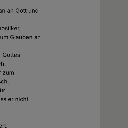
 an an Gott und
ostiker,
 zum Glauben an
 Gottes
ch.
r zum
sch.
für
s er nicht
rt.