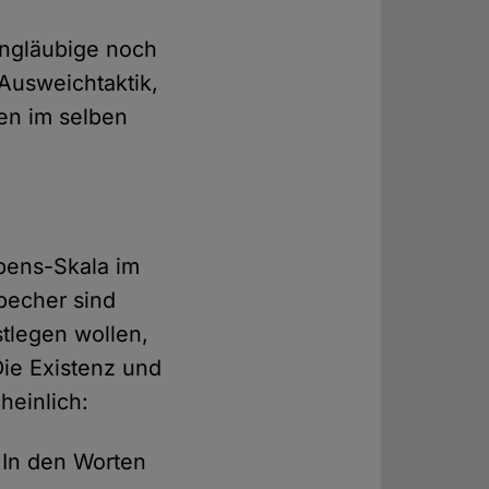
Ungläubige noch
Ausweichtaktik,
en im selben
ubens-Skala im
becher sind
stlegen wollen,
Die Existenz und
heinlich:
 In den Worten