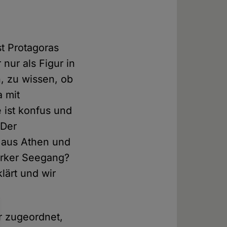
st Protagoras
nur als Figur in
h, zu wissen, ob
a mit
 ist konfus und
 Der
l aus Athen und
tarker Seegang?
lärt und wir
er zugeordnet,