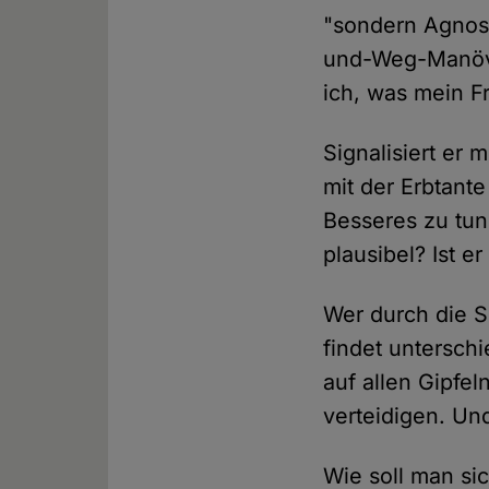
"sondern Agnost
und-Weg-Manöver
ich, was mein F
Signalisiert er 
mit der Erbtant
Besseres zu tun
plausibel? Ist 
Wer durch die So
findet untersch
auf allen Gipfel
verteidigen. Un
Wie soll man si