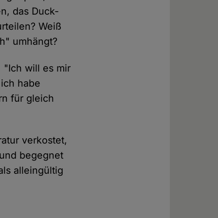
en, das Duck-
rteilen? Weiß
sch" umhängt?
 "Ich will es mir
 ich habe
n für gleich
atur verkostet,
" und begegnet
ls alleingültig