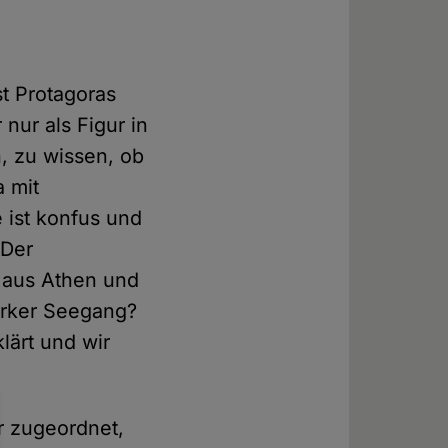
st Protagoras
nur als Figur in
h, zu wissen, ob
a mit
 ist konfus und
 Der
l aus Athen und
tarker Seegang?
lärt und wir
er zugeordnet,