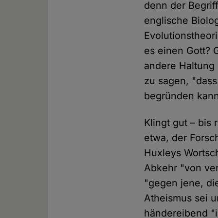
denn der Begriff
englische Biolo
Evolutionstheori
es einen Gott? 
andere Haltung 
zu sagen, "dass
begründen kann
Klingt gut – bi
etwa, der Fors
Huxleys Wortsch
Abkehr "von ver
"gegen jene, di
Atheismus sei u
händereibend "i