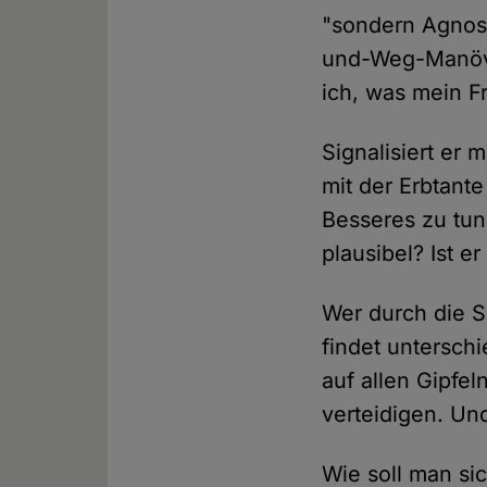
"sondern Agnost
und-Weg-Manöver
ich, was mein F
Signalisiert er 
mit der Erbtant
Besseres zu tun
plausibel? Ist 
Wer durch die So
findet untersch
auf allen Gipfel
verteidigen. Un
Wie soll man si