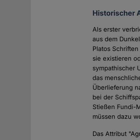
Historischer 
Als erster verbr
aus dem Dunkel d
Platos Schriften
sie existieren o
sympathischer U
das menschliche
Überlieferung n
bei der Schiffsp
Stießen Fundi-M
müssen dazu wo
Das Attribut "Ag