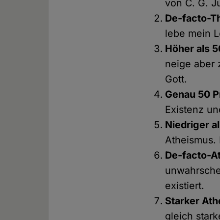
von C. G. Ju
De-facto-Th
lebe mein L
Höher als 5
neige aber 
Gott.
Genau 50 P
Existenz un
Niedriger a
Atheismus. I
De-facto-At
unwahrschei
existiert.
Starker Ath
gleich star