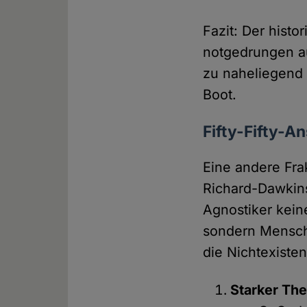
Fazit: Der hist
notgedrungen au
zu naheliegend 
Boot.
Fifty-Fifty-A
Eine andere Fra
Richard-Dawkins
Agnostiker keine
sondern Mensche
die Nichtexisten
Starker The