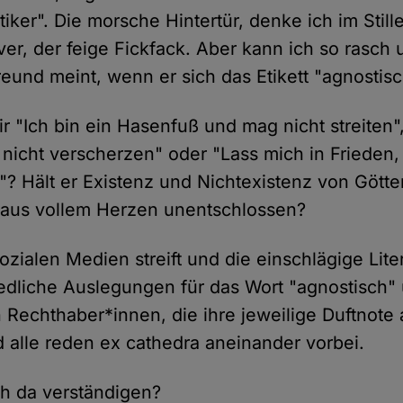
iker". Die morsche Hintertür, denke ich im Still
, der feige Fickfack. Aber kann ich so rasch u
reund meint, wenn er sich das Etikett "agnosti
mir "Ich bin ein Hasenfuß und mag nicht streiten",
e nicht verscherzen" oder "Lass mich in Frieden,
"? Hält er Existenz und Nichtexistenz von Götter
er aus vollem Herzen unentschlossen?
zialen Medien streift und die einschlägige Liter
iedliche Auslegungen für das Wort "agnostisch
n Rechthaber*innen, die ihre jeweilige Duftnote a
d alle reden ex cathedra aneinander vorbei.
ch da verständigen?