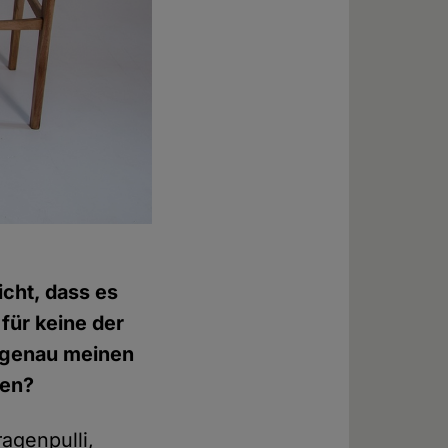
icht, dass es
 für keine der
s genau meinen
nen?
ragenpulli,