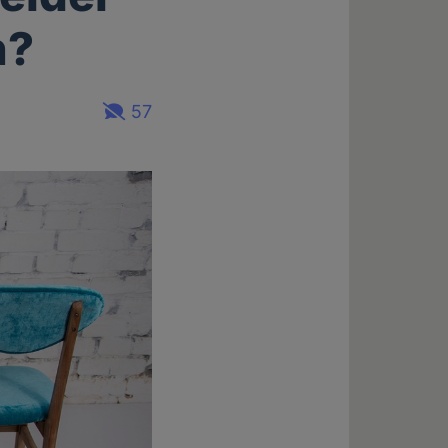
n?
57