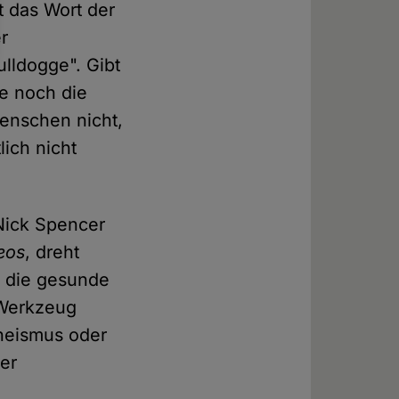
at das Wort der
r
ulldogge". Gibt
ne noch die
enschen nicht,
lich nicht
 Nick Spencer
eos
, dreht
s die gesunde
 Werkzeug
Theismus oder
cer