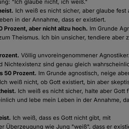
ng: "Ich glaube nicht, ich weiß."
eist.
Ich weiß es nicht sicher, aber glaube fest
eben in der Annahme, dass er existiert.
0 Prozent, aber nicht allzu hoch.
Im Grunde Agn
zum Theismus. Ich bin unsicher, tendiere aber
rozent.
Völlig unvoreingenommener Agnostiker.
d Nichtexistenz sind genau gleich wahrscheinli
ls 50 Prozent.
Im Grunde agnostisch, neige abe
ch weiß nicht, ob Gott existiert, bin aber skepti
heist.
Ich weiß es nicht sicher, halte aber Gott 
nlich und lebe mein Leben in der Annahme, das
eist.
Ich weiß, dass es Gott nicht gibt, mit
ker Überzeugung wie Jung "weiß", dass er existie