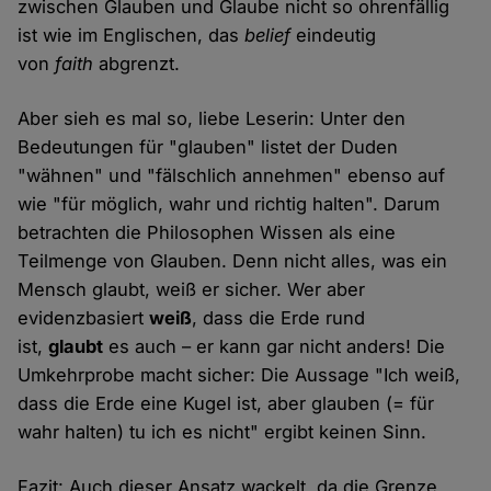
zwischen Glauben und Glaube nicht so ohrenfällig
ist wie im Englischen, das
belief
eindeutig
von
faith
abgrenzt.
Aber sieh es mal so, liebe Leserin: Unter den
Bedeutungen für "glauben" listet der Duden
"wähnen" und "fälschlich annehmen" ebenso auf
wie "für möglich, wahr und richtig halten". Darum
betrachten die Philosophen Wissen als eine
Teilmenge von Glauben. Denn nicht alles, was ein
Mensch glaubt, weiß er sicher. Wer aber
evidenzbasiert
weiß
, dass die Erde rund
ist,
glaubt
es auch – er kann gar nicht anders! Die
Umkehrprobe macht sicher: Die Aussage "Ich weiß,
dass die Erde eine Kugel ist, aber glauben (= für
wahr halten) tu ich es nicht" ergibt keinen Sinn.
Fazit: Auch dieser Ansatz wackelt, da die Grenze