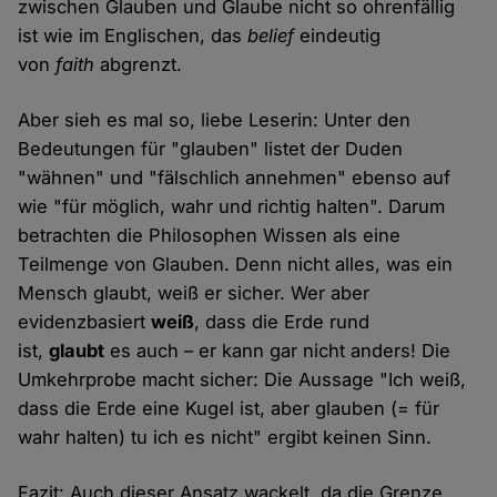
zwischen Glauben und Glaube nicht so ohrenfällig
ist wie im Englischen, das
belief
eindeutig
von
faith
abgrenzt.
Aber sieh es mal so, liebe Leserin: Unter den
Bedeutungen für "glauben" listet der Duden
"wähnen" und "fälschlich annehmen" ebenso auf
wie "für möglich, wahr und richtig halten". Darum
betrachten die Philosophen Wissen als eine
Teilmenge von Glauben. Denn nicht alles, was ein
Mensch glaubt, weiß er sicher. Wer aber
evidenzbasiert
weiß
, dass die Erde rund
ist,
glaubt
es auch – er kann gar nicht anders! Die
Umkehrprobe macht sicher: Die Aussage "Ich weiß,
dass die Erde eine Kugel ist, aber glauben (= für
wahr halten) tu ich es nicht" ergibt keinen Sinn.
Fazit: Auch dieser Ansatz wackelt, da die Grenze