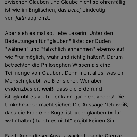
zwischen Glauben und Glaube nicht so ohrenfällig
ist wie im Englischen, das
belief
eindeutig
von
faith
abgrenzt.
Aber sieh es mal so, liebe Leserin: Unter den
Bedeutungen für "glauben" listet der Duden
"wähnen" und "fälschlich annehmen" ebenso auf
wie "für möglich, wahr und richtig halten". Darum
betrachten die Philosophen Wissen als eine
Teilmenge von Glauben. Denn nicht alles, was ein
Mensch glaubt, weiß er sicher. Wer aber
evidenzbasiert
weiß
, dass die Erde rund
ist,
glaubt
es auch – er kann gar nicht anders! Die
Umkehrprobe macht sicher: Die Aussage "Ich weiß,
dass die Erde eine Kugel ist, aber glauben (= für
wahr halten) tu ich es nicht" ergibt keinen Sinn.
Fazit: Auch dieser Ansatz wackelt, da die Grenze