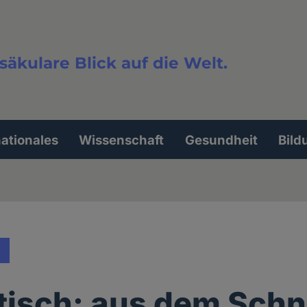
säkulare Blick auf die Welt.
extsuche
nationales
Wissenschaft
Gesundheit
Bild
isch: aus dem Schn