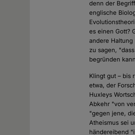
denn der Begriff
englische Biolo
Evolutionstheori
es einen Gott? 
andere Haltung 
zu sagen, "dass
begründen kann
Klingt gut – bi
etwa, der Fors
Huxleys Wortsch
Abkehr "von ver
"gegen jene, di
Atheismus sei u
händereibend "i