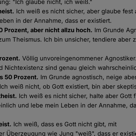
ng: "Ich glaube nicht, ich weiß."
eist.
Ich weiß es nicht sicher, aber glaube fest
eben in der Annahme, dass er existiert.
0 Prozent, aber nicht allzu hoch.
Im Grunde Agn
zum Theismus. Ich bin unsicher, tendiere aber
rozent.
Völlig unvoreingenommener Agnostiker.
d Nichtexistenz sind genau gleich wahrscheinli
ls 50 Prozent.
Im Grunde agnostisch, neige abe
ch weiß nicht, ob Gott existiert, bin aber skepti
heist.
Ich weiß es nicht sicher, halte aber Gott 
nlich und lebe mein Leben in der Annahme, das
eist.
Ich weiß, dass es Gott nicht gibt, mit
ker Überzeugung wie Jung "weiß", dass er existie