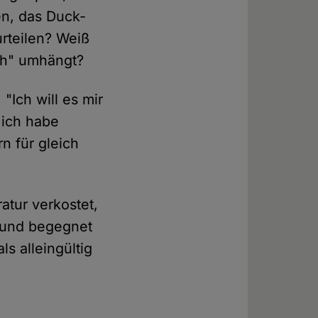
en, das Duck-
rteilen? Weiß
sch" umhängt?
 "Ich will es mir
 ich habe
n für gleich
atur verkostet,
" und begegnet
ls alleingültig