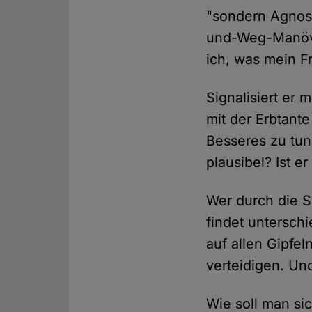
"sondern Agnost
und-Weg-Manöver
ich, was mein F
Signalisiert er 
mit der Erbtant
Besseres zu tun
plausibel? Ist 
Wer durch die So
findet untersch
auf allen Gipfel
verteidigen. Un
Wie soll man si