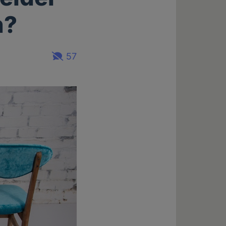
n?
57