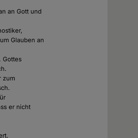
 an an Gott und
ostiker,
 zum Glauben an
 Gottes
ch.
r zum
sch.
für
s er nicht
rt.