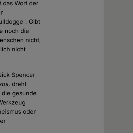
at das Wort der
r
ulldogge". Gibt
ne noch die
enschen nicht,
lich nicht
 Nick Spencer
eos
, dreht
s die gesunde
 Werkzeug
Theismus oder
cer