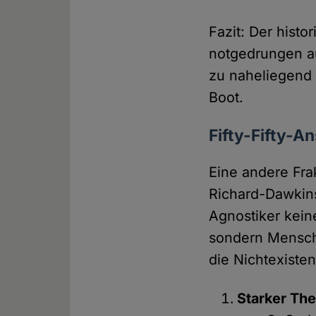
Fazit: Der hist
notgedrungen au
zu naheliegend 
Boot.
Fifty-Fifty-A
Eine andere Fra
Richard-Dawkins
Agnostiker keine
sondern Mensche
die Nichtexisten
Starker The