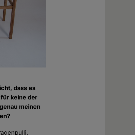
icht, dass es
 für keine der
s genau meinen
nen?
ragenpulli,