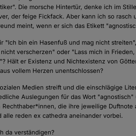
iker". Die morsche Hintertür, denke ich im Still
, der feige Fickfack. Aber kann ich so rasch u
reund meint, wenn er sich das Etikett "agnosti
mir "Ich bin ein Hasenfuß und mag nicht streiten",
e nicht verscherzen" oder "Lass mich in Frieden,
"? Hält er Existenz und Nichtexistenz von Götter
er aus vollem Herzen unentschlossen?
zialen Medien streift und die einschlägige Liter
iedliche Auslegungen für das Wort "agnostisch
n Rechthaber*innen, die ihre jeweilige Duftnote a
d alle reden ex cathedra aneinander vorbei.
ch da verständigen?