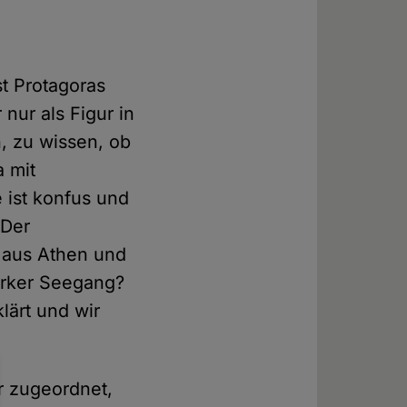
st Protagoras
nur als Figur in
h, zu wissen, ob
a mit
 ist konfus und
 Der
l aus Athen und
tarker Seegang?
lärt und wir
er zugeordnet,