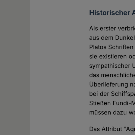
Historischer 
Als erster verbr
aus dem Dunkel d
Platos Schriften
sie existieren o
sympathischer U
das menschliche
Überlieferung n
bei der Schiffsp
Stießen Fundi-M
müssen dazu wo
Das Attribut "Ag