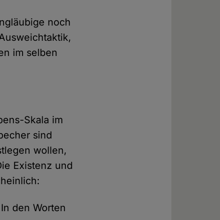
Ungläubige noch
Ausweichtaktik,
en im selben
ubens-Skala im
becher sind
stlegen wollen,
Die Existenz und
heinlich:
 In den Worten