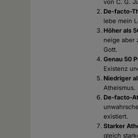
von C. G. Ju
De-facto-Th
lebe mein L
Höher als 5
neige aber 
Gott.
Genau 50 P
Existenz un
Niedriger a
Atheismus. I
De-facto-At
unwahrschei
existiert.
Starker Ath
gleich star