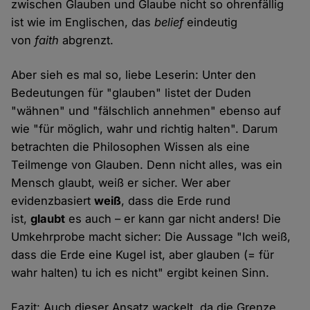
zwischen Glauben und Glaube nicht so ohrenfällig
ist wie im Englischen, das
belief
eindeutig
von
faith
abgrenzt.
Aber sieh es mal so, liebe Leserin: Unter den
Bedeutungen für "glauben" listet der Duden
"wähnen" und "fälschlich annehmen" ebenso auf
wie "für möglich, wahr und richtig halten". Darum
betrachten die Philosophen Wissen als eine
Teilmenge von Glauben. Denn nicht alles, was ein
Mensch glaubt, weiß er sicher. Wer aber
evidenzbasiert
weiß
, dass die Erde rund
ist,
glaubt
es auch – er kann gar nicht anders! Die
Umkehrprobe macht sicher: Die Aussage "Ich weiß,
dass die Erde eine Kugel ist, aber glauben (= für
wahr halten) tu ich es nicht" ergibt keinen Sinn.
Fazit: Auch dieser Ansatz wackelt, da die Grenze