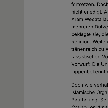
fortsetzen. Doc
nicht erledigt.
Aram Wedatalla, 
mehreren Dutze
beklagte sie, d
Religion. Weite
tränenreich zu 
rassistischen Vo
Vorwurf: Die Uni
Lippenbekenntni
Doch wie verhäl
Islamische Orga
Beurteilung. So
Council on Amer