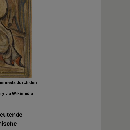
ohammeds durch den
ry via Wikimedia
deutende
nische