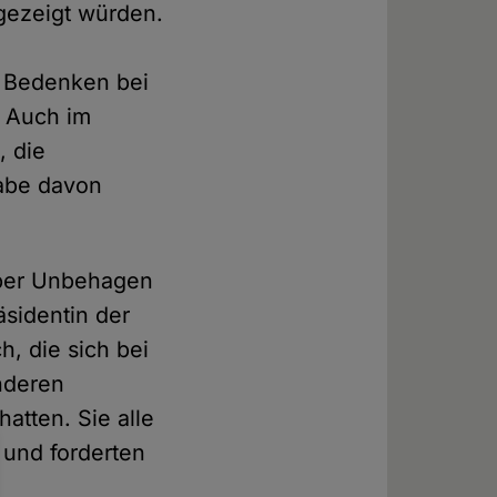
gezeigt würden.
s
i Bedenken bei
. Auch im
, die
habe davon
über Unbehagen
sidentin der
, die sich bei
nderen
atten. Sie alle
n und forderten