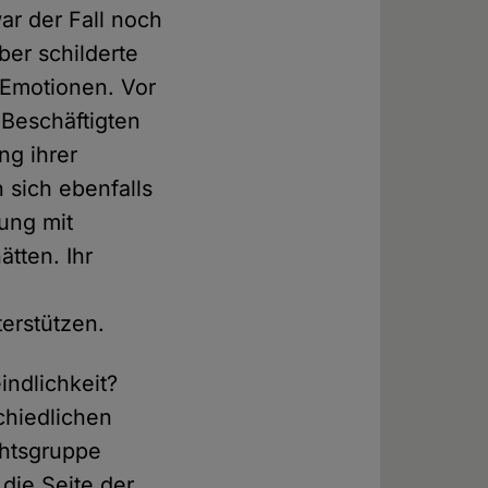
ar der Fall noch
er schilderte
e Emotionen. Vor
Beschäftigten
ng ihrer
 sich ebenfalls
ung mit
ätten. Ihr
terstützen.
indlichkeit?
chiedlichen
chtsgruppe
die Seite der