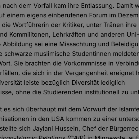
h nach dem Vorfall kam ihre Entlassung. Damit w
 Auf einem eigens einberufenen Forum im Dezemb
die Wortführerin der Kritiker, unter Tränen ihr
nd Kommilitonen, Lehrkräften und anderen Uni-
ie Abbildung sei eine Missachtung und Beleidigu
re schwarze muslimische Studentinnen meldeten
Wort. Sie brachten die Vorkommnisse in Verbind
rfällen, die sich in der Vergangenheit ereignet h
versität leiste bezüglich Diversität lediglich
sse, ohne die Studierenden institutionell zu un
t es sich überhaupt mit dem Vorwurf der Islamfe
nisationen in den USA kommen zu einer unters
 stellte sich Jaylani Hussein, Chef der Bürgerre
ican-Islamic Relations (CAIR)
in Minnesota, auf 