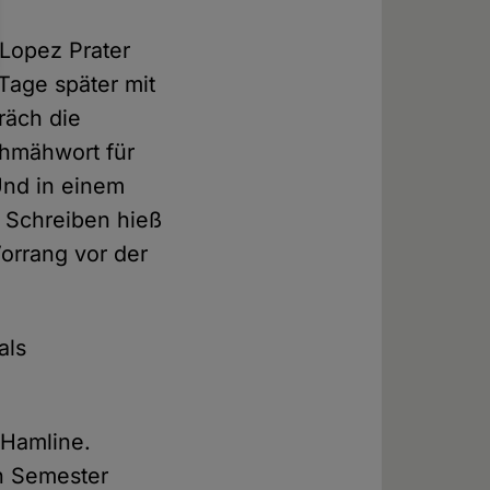
 Lopez Prater
Tage später mit
räch die
hmähwort für
Und in einem
n Schreiben hieß
orrang vor der
als
 Hamline.
en Semester