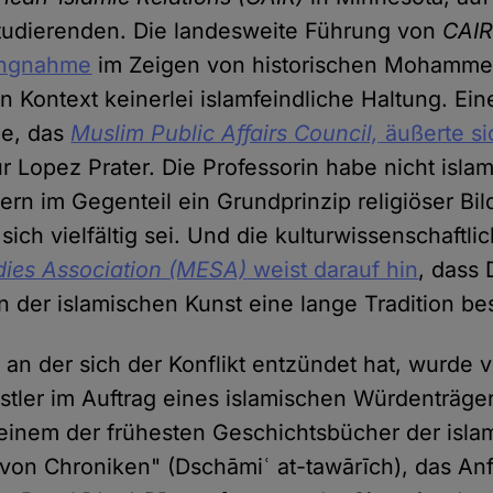
tudierenden. Die landesweite Führung von
CAI
lungnahme
im Zeigen von historischen Mohamme
 Kontext keinerlei islamfeindliche Haltung. Ein
pe, das
Muslim Public Affairs Council,
äußerte si
r Lopez Prater. Die Professorin habe nicht islam
rn im Gegenteil ein Grundprinzip religiöser Bil
sich vielfältig sei. Und die kulturwissenschaftlic
dies Association (MESA)
weist darauf hin
, dass 
n der islamischen Kunst eine lange Tradition be
, an der sich der Konflikt entzündet hat, wurde
stler im Auftrag eines islamischen Würdenträger
einem der frühesten Geschichtsbücher der isla
on Chroniken" (Dschāmiʿ at-tawārīch), das Anf