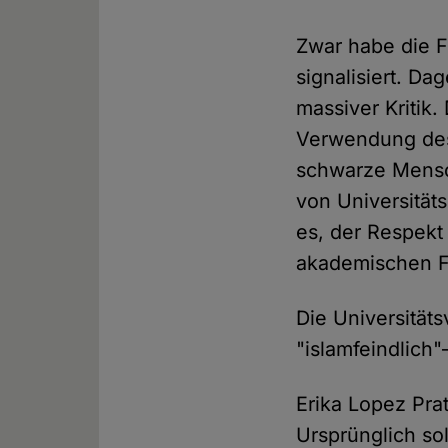
Zwar habe die F
signalisiert. D
massiver Kritik
Verwendung des
schwarze Mensch
von Universität
es, der Respekt
akademischen Fr
Die Universitäts
"islamfeindlich
Erika Lopez Prat
Ursprünglich sol