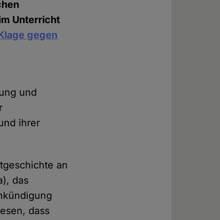
chen
im Unterricht
Klage gegen
rung und
r
und ihrer
stgeschichte an
a), das
Ankündigung
iesen, dass