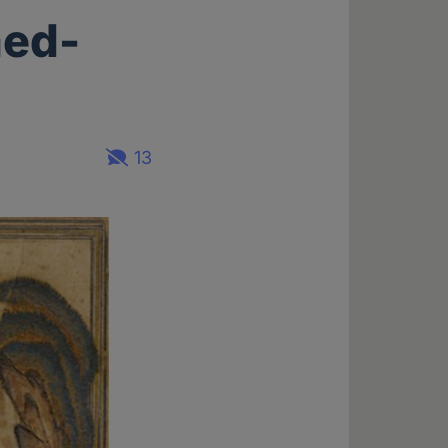
ed-
13