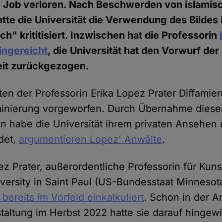
n Job verloren. Nach Beschwerden von islamis
tte die Universität die Verwendung des Bildes 
ich" krititisiert. Inzwischen hat die Professorin
ingereicht
, die Universität hat den Vorwurf der
eit zurückgezogen.
ten der Professorin Erika Lopez Prater Diffamie
iminierung vorgeworfen. Durch Übernahme diese
 habe die Universität ihrem privaten Ansehen 
det,
argumentieren Lopez' Anwälte
.
ez Prater, außerordentliche Professorin für Kun
versity in Saint Paul (US-Bundesstaat Minnesot
 bereits im Vorfeld einkalkuliert
. Schon in der 
staltung im Herbst 2022 hatte sie darauf hingew