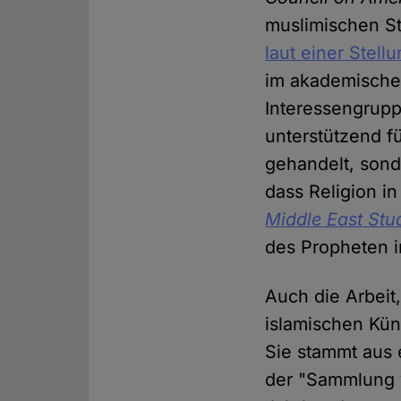
muslimischen S
laut einer Stel
im akademischen
Interessengrup
unterstützend fü
gehandelt, sonde
dass Religion in 
Middle East Stu
des Propheten i
Auch die Arbeit
islamischen Kün
Sie stammt aus 
der "Sammlung v