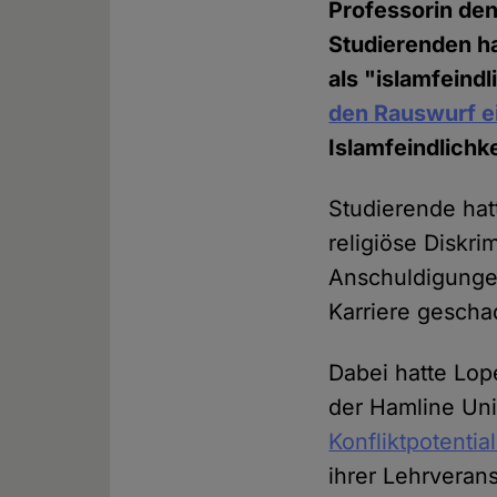
Professorin de
Studierenden ha
als "islamfeindl
den Rauswurf e
Islamfeindlichk
Studierende hat
religiöse Diskr
Anschuldigungen
Karriere gescha
Dabei hatte Lop
der Hamline Uni
Konfliktpotential
ihrer Lehrveran