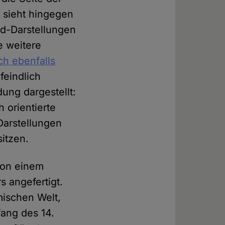
R
sieht hingegen
d-Darstellungen
e weitere
ch ebenfalls
feindlich
dung dargestellt:
h orientierte
Darstellungen
sitzen.
 von einem
s angefertigt.
mischen Welt,
ang des 14.