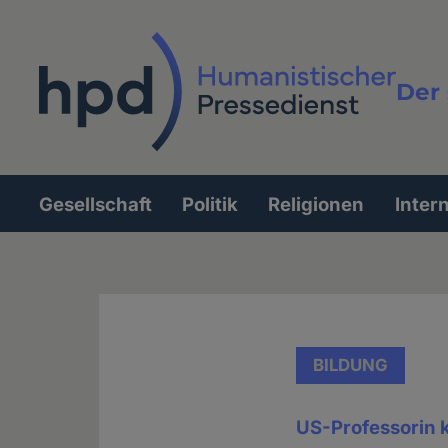
Direkt
zum
Inhalt
Der 
Vollt
Gesellschaft
Politik
Religionen
Inter
Hauptnavigation
BILDUNG
US-Professorin k