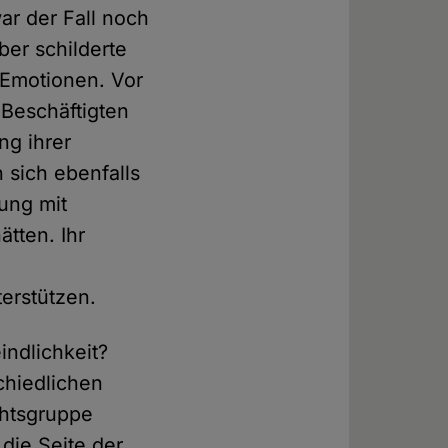
ar der Fall noch
er schilderte
e Emotionen. Vor
Beschäftigten
ng ihrer
 sich ebenfalls
ung mit
ätten. Ihr
terstützen.
indlichkeit?
chiedlichen
chtsgruppe
die Seite der