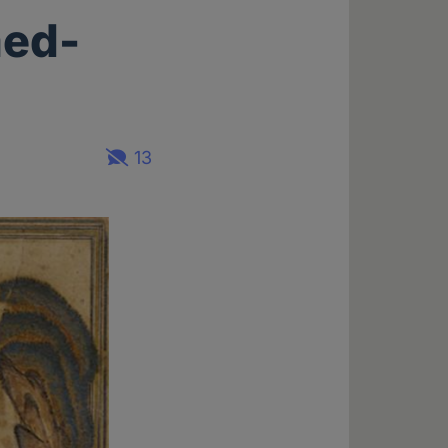
ed-
13