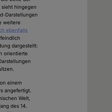
R
sieht hingegen
d-Darstellungen
e weitere
ch ebenfalls
feindlich
dung dargestellt:
h orientierte
Darstellungen
sitzen.
 von einem
s angefertigt.
mischen Welt,
ang des 14.