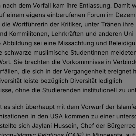
h nach dem Vorfall kam ihre Entlassung. Damit w
 Auf einem eigens einberufenen Forum im Dezemb
die Wortführerin der Kritiker, unter Tränen ihr
nd Kommilitonen, Lehrkräften und anderen Uni-
ie Abbildung sei eine Missachtung und Beleidigu
re schwarze muslimische Studentinnen meldeten
Wort. Sie brachten die Vorkommnisse in Verbind
rfällen, die sich in der Vergangenheit ereignet h
versität leiste bezüglich Diversität lediglich
sse, ohne die Studierenden institutionell zu un
t es sich überhaupt mit dem Vorwurf der Islamfe
nisationen in den USA kommen zu einer unters
 stellte sich Jaylani Hussein, Chef der Bürgerre
ican-Islamic Relations (CAIR)
in Minnesota, auf 