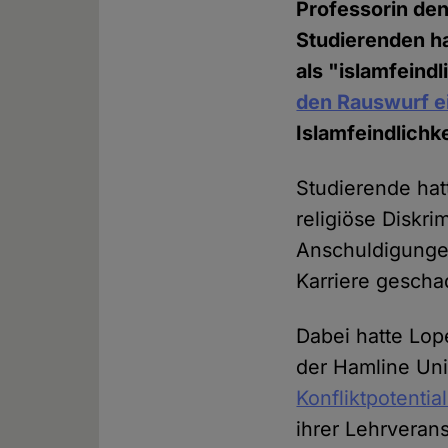
Professorin de
Studierenden ha
als "islamfeindl
den Rauswurf e
Islamfeindlichk
Studierende hat
religiöse Diskr
Anschuldigungen
Karriere gescha
Dabei hatte Lop
der Hamline Uni
Konfliktpotential
ihrer Lehrveran