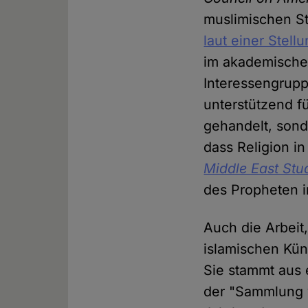
muslimischen S
laut einer Stel
im akademischen
Interessengrup
unterstützend fü
gehandelt, sonde
dass Religion in 
Middle East Stu
des Propheten i
Auch die Arbeit
islamischen Kün
Sie stammt aus 
der "Sammlung v