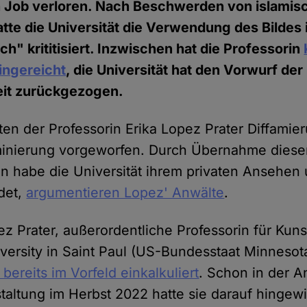
n Job verloren. Nach Beschwerden von islamis
tte die Universität die Verwendung des Bildes 
ich" krititisiert. Inzwischen hat die Professorin
ingereicht
, die Universität hat den Vorwurf der
eit zurückgezogen.
ten der Professorin Erika Lopez Prater Diffamie
iminierung vorgeworfen. Durch Übernahme diese
 habe die Universität ihrem privaten Ansehen 
det,
argumentieren Lopez' Anwälte
.
ez Prater, außerordentliche Professorin für Kun
versity in Saint Paul (US-Bundesstaat Minnesot
 bereits im Vorfeld einkalkuliert
. Schon in der 
staltung im Herbst 2022 hatte sie darauf hingew