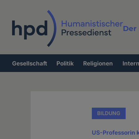
Direkt
zum
Inhalt
Der 
Vollt
Gesellschaft
Politik
Religionen
Inter
Hauptnavigation
BILDUNG
US-Professorin k