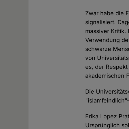
Zwar habe die F
signalisiert. D
massiver Kritik
Verwendung des
schwarze Mensch
von Universität
es, der Respekt
akademischen Fr
Die Universitäts
"islamfeindlich
Erika Lopez Prat
Ursprünglich sol