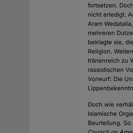
fortsetzen. Doc
nicht erledigt.
Aram Wedatalla, 
mehreren Dutze
beklagte sie, d
Religion. Weite
tränenreich zu 
rassistischen Vo
Vorwurf: Die Uni
Lippenbekenntni
Doch wie verhäl
Islamische Orga
Beurteilung. So
Council on Amer