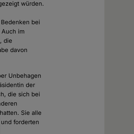
gezeigt würden.
s
i Bedenken bei
. Auch im
, die
habe davon
über Unbehagen
sidentin der
, die sich bei
nderen
atten. Sie alle
n und forderten