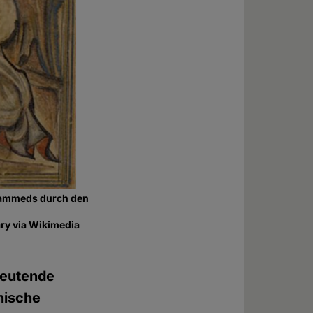
ohammeds durch den
ry via Wikimedia
deutende
nische