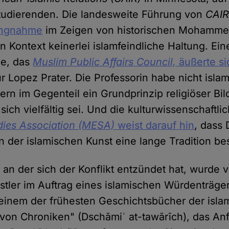
tudierenden. Die landesweite Führung von
CAI
lungnahme
im Zeigen von historischen Mohamme
 Kontext keinerlei islamfeindliche Haltung. Ein
pe, das
Muslim Public Affairs Council,
äußerte si
r Lopez Prater. Die Professorin habe nicht islam
rn im Gegenteil ein Grundprinzip religiöser Bil
sich vielfältig sei. Und die kulturwissenschaftlic
dies Association (MESA)
weist darauf hin
, dass 
n der islamischen Kunst eine lange Tradition be
, an der sich der Konflikt entzündet hat, wurde
stler im Auftrag eines islamischen Würdenträger
einem der frühesten Geschichtsbücher der isla
on Chroniken" (Dschāmiʿ at-tawārīch), das Anf