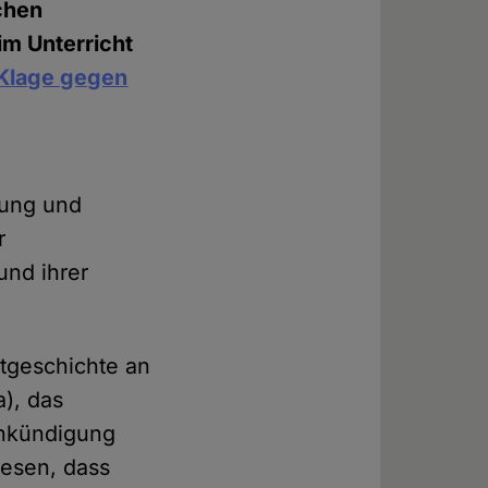
chen
im Unterricht
Klage gegen
rung und
r
und ihrer
stgeschichte an
a), das
Ankündigung
iesen, dass