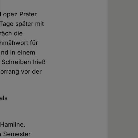
 Lopez Prater
Tage später mit
räch die
hmähwort für
Und in einem
n Schreiben hieß
orrang vor der
als
 Hamline.
en Semester