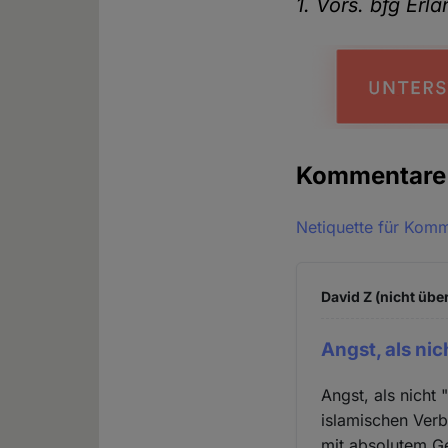
1. Vors. bfg Erl
Kommentar
Netiquette für Kom
David Z (nicht übe
Angst, als nic
Angst, als nicht
islamischen Verb
mit absolutem Ge