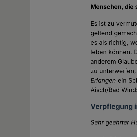
Menschen, die s
Es ist zu vermu
geltend gemach
es als richtig,
leben können. D
anderem Glauben
zu unterwerfen,
Erlangen
ein Sc
Aisch/Bad Winds
Verpflegung i
Sehr geehrter He