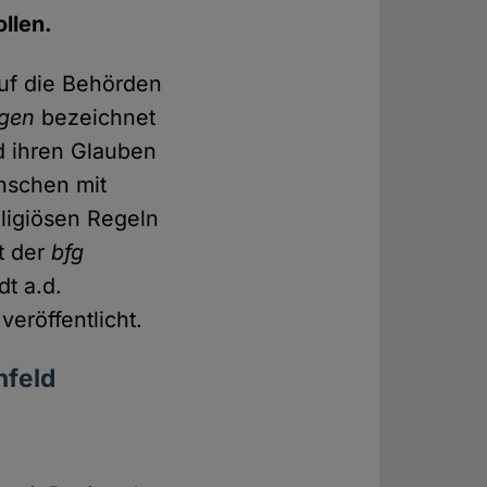
ollen.
auf die Behörden
ngen
bezeichnet
d ihren Glauben
nschen mit
ligiösen Regeln
t der
bfg
t a.d.
veröffentlicht.
nfeld