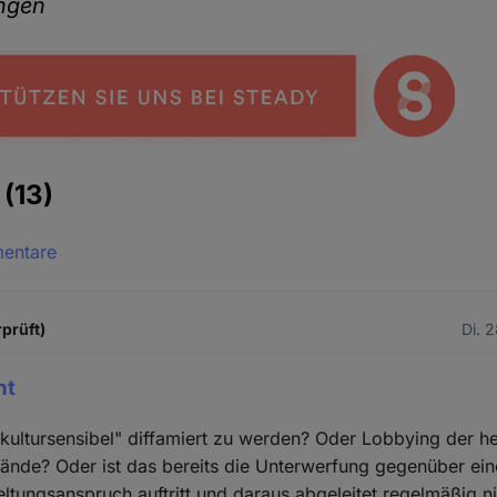
angen
e
(13)
mentare
rprüft)
Di. 
ht
 "kultursensibel" diffamiert zu werden? Oder Lobbying der h
ände? Oder ist das bereits die Unterwerfung gegenüber eine
ltungsanspruch auftritt und daraus abgeleitet regelmäßig ni