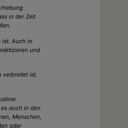
 Erhebung
s in der Zeit
len.
ist. Auch in
raktizieren und
verbreitet ist,
uslime
 es auch in den
nnen, Menschen,
ten oder