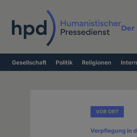
Direkt
zum
Inhalt
Der 
Vollt
Gesellschaft
Politik
Religionen
Inter
Hauptnavigation
VOR ORT
Verpflegung in d