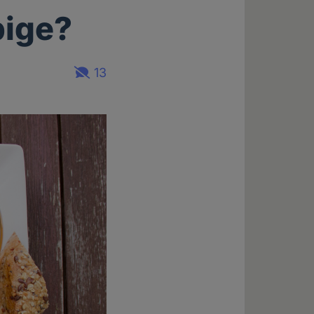
bige?
13