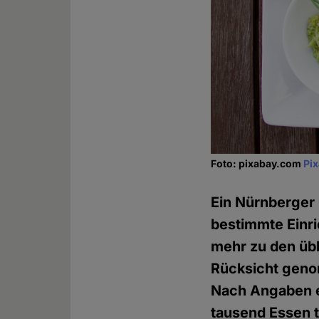
Foto: pixabay.com
Pi
Ein Nürnberger
bestimmte Einri
mehr zu den übl
Rücksicht geno
Nach Angaben ei
tausend Essen t