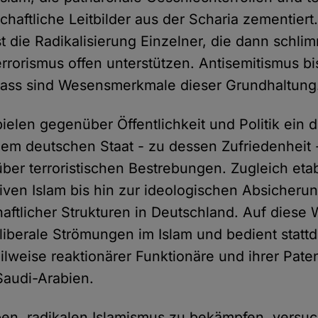
chaftliche Leitbilder aus der Scharia zementier
 die Radikalisierung Einzelner, die dann schl
rorismus offen unterstützen. Antisemitismus bi
ass sind Wesensmerkmale dieser Grundhaltung
ielen gegenüber Öffentlichkeit und Politik ein d
dem deutschen Staat - zu dessen Zufriedenheit -
über terroristischen Bestrebungen. Zugleich etab
iven Islam bis hin zur ideologischen Absicheru
chaftlicher Strukturen in Deutschland. Auf diese
t liberale Strömungen im Islam und bedient statt
ilweise reaktionärer Funktionäre und ihrer Pate
Saudi-Arabien.
ben, radikalen Islamismus zu bekämpfen, versu