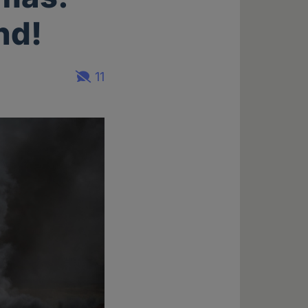
nd!
11