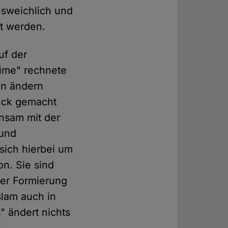
usweichlich und
rt werden.
uf der
lime" rechnete
an ändern
ruck gemacht
nsam mit der
 und
sich hierbei um
on. Sie sind
der Formierung
slam auch in
" ändert nichts