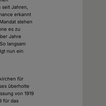
seit Jahren,
Chance erkannt
r Mandat stehen
hne es zu
über Jahre
. So langsam
lgt nun ein
kirchen für
ses überholte
assung von 1919
9 für das