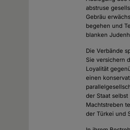
abstruse gesells
Gebräu erwächst
begehen und Ter
blanken Judenh
Die Verbände sp
Sie versichern 
Loyalität gegen
einen konservat
parallelgesells
der Staat selbs
Machtstreben te
der Türkei und 
In ihrem Bestre