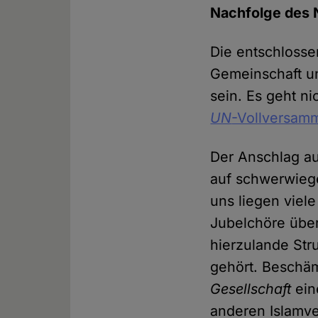
Nachfolge des N
Die entschlossene
Gemeinschaft un
sein. Es geht n
UN
-Vollversamm
Der Anschlag au
auf schwerwiege
uns liegen viel
Jubelchöre über
hierzulande Str
gehört. Beschäm
Gesellschaft
ein
anderen Islamve