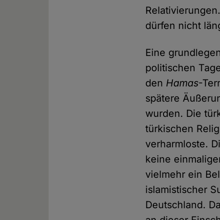
Relativierungen
dürfen nicht lä
Eine grundlegen
politischen Tag
den
Hamas
-Ter
spätere Äußerun
wurden. Die tür
türkischen Reli
verharmloste. D
keine einmaligen
vielmehr ein Be
islamistischer S
Deutschland. Da