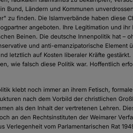
e in Bund, Ländern und Kommunen unverdrossen 
r" zu finden. Die Islamverbände haben diese 
alogpartner angeboten. Ihre Legitimation und ih
chen Beinen. Die deutsche Innenpolitik hat – o
nservative und anti-emanzipatorische Element 
nd letztlich auf Kosten liberaler Kräfte gestärkt
n, wie falsch diese Politik war. Hoffentlich erfo
litik klebt noch immer an ihrem Fetisch, formale
rukturen nach dem Vorbild der christlichen Groß
hmen als den Inhalt der vertretenen Lehren. Die
ch an den Rechtsinstituten der Weimarer Verf
aus Verlegenheit vom Parlamentarischen Rat 194