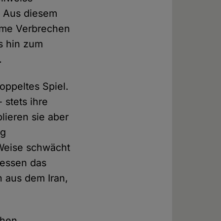
t. Aus diesem
imme Verbrechen
s hin zum
.
oppeltes Spiel.
 stets ihre
lieren sie aber
ng
 Weise schwächt
dessen das
n aus dem Iran,
chen