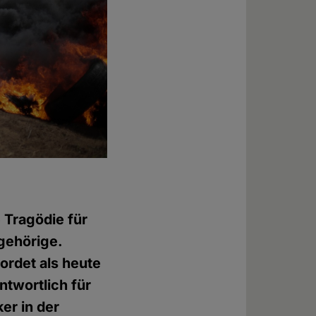
e Tragödie für
gehörige.
rdet als heute
twortlich für
ker in der