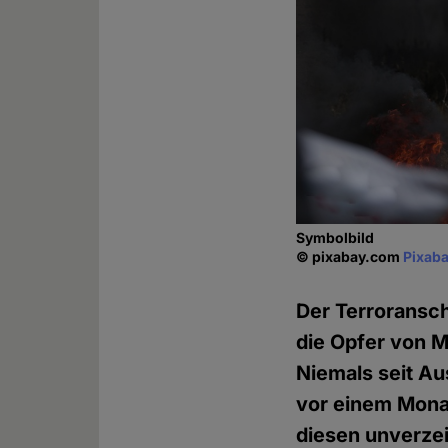
Symbolbild
© pixabay.com
Pixaba
Der Terroransc
die Opfer von 
Niemals seit A
vor einem Monat
diesen unverzeih