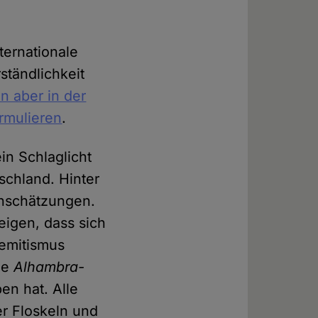
nternationale
ständlichkeit
n aber in der
ormulieren
.
in Schlaglicht
schland. Hinter
inschätzungen.
eigen, dass sich
semitismus
ie
Alhambra-
en hat. Alle
r Floskeln und