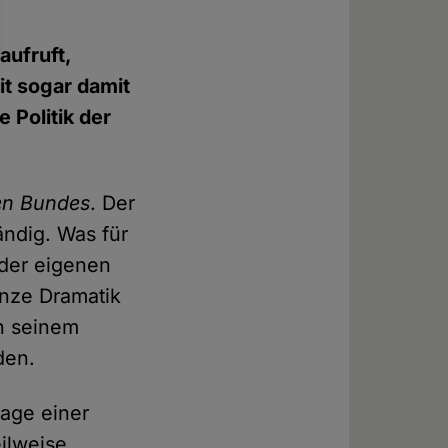
aufruft,
t sogar damit
 Politik der
hen Bundes
. Der
ändig. Was für
 der eigenen
anze Dramatik
on seinem
den.
lage einer
eilweise