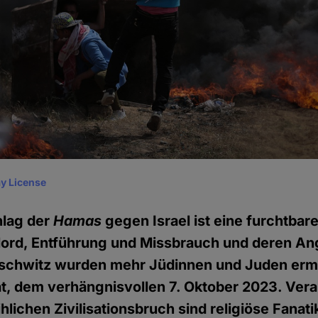
y License
hlag der
Hamas
gegen Israel ist eine furchtbar
Mord, Entführung und Missbrauch und deren An
uschwitz wurden mehr Jüdinnen und Juden ermo
, dem verhängnisvollen 7. Oktober 2023. Veran
lichen Zivilisationsbruch sind religiöse Fanati