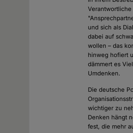
Verantwortlich
"Ansprechpartne
und sich als Di
dabei auf schwa
wollen – das ko
hinweg hofiert u
dämmert es Viele
Umdenken.
Die deutsche Po
Organisationsst
wichtiger zu ne
Denken hängt no
fest, die mehr 