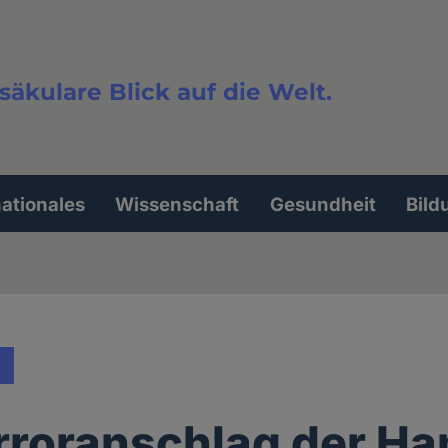
säkulare Blick auf die Welt.
extsuche
nationales
Wissenschaft
Gesundheit
Bild
rroranschlag der H