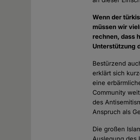
an dieser Einsc
Wenn der türkis
müssen wir vie
rechnen, dass h
Unterstützung 
Bestürzend auch
erklärt sich ku
eine erbärmlich
Community weite
des Antisemitis
Anspruch als G
Die großen Isla
Auslegung des I