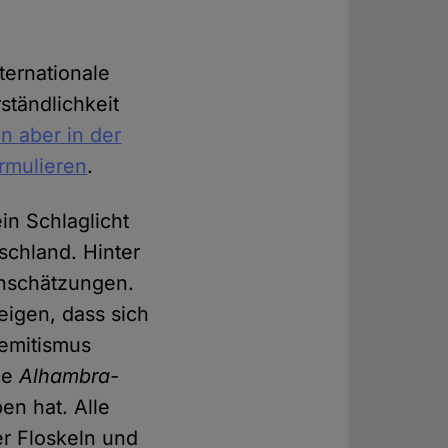
nternationale
ständlichkeit
n aber in der
ormulieren
.
in Schlaglicht
schland. Hinter
inschätzungen.
eigen, dass sich
semitismus
ie
Alhambra-
en hat. Alle
r Floskeln und