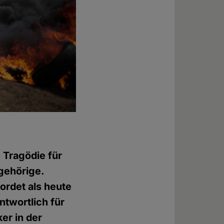
e Tragödie für
gehörige.
rdet als heute
twortlich für
ker in der