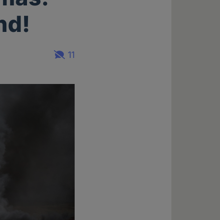
nd!
11