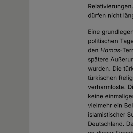
Relativierungen
dürfen nicht lä
Eine grundlegen
politischen Tag
den
Hamas
-Ter
spätere Äußerun
wurden. Die tür
türkischen Reli
verharmloste. D
keine einmaligen
vielmehr ein Be
islamistischer S
Deutschland. Da