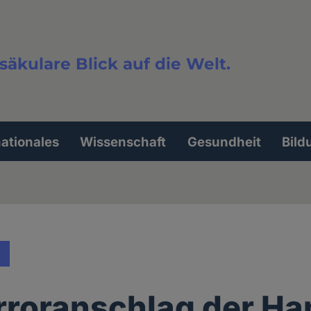
säkulare Blick auf die Welt.
extsuche
nationales
Wissenschaft
Gesundheit
Bild
rroranschlag der H