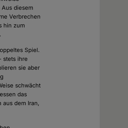
t. Aus diesem
imme Verbrechen
s hin zum
.
oppeltes Spiel.
 stets ihre
lieren sie aber
ng
 Weise schwächt
dessen das
n aus dem Iran,
chen