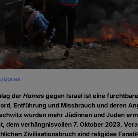
y License
hlag der
Hamas
gegen Israel ist eine furchtbar
Mord, Entführung und Missbrauch und deren An
uschwitz wurden mehr Jüdinnen und Juden ermo
, dem verhängnisvollen 7. Oktober 2023. Veran
lichen Zivilisationsbruch sind religiöse Fanati