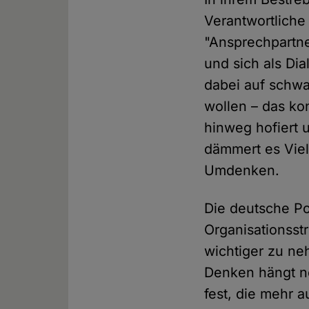
Verantwortlich
"Ansprechpartne
und sich als Di
dabei auf schwa
wollen – das ko
hinweg hofiert u
dämmert es Viele
Umdenken.
Die deutsche Po
Organisationsst
wichtiger zu ne
Denken hängt no
fest, die mehr 