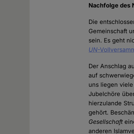
Nachfolge des N
Die entschlossene
Gemeinschaft un
sein. Es geht n
UN
-Vollversamm
Der Anschlag au
auf schwerwiege
uns liegen viel
Jubelchöre über
hierzulande Str
gehört. Beschäm
Gesellschaft
ein
anderen Islamve