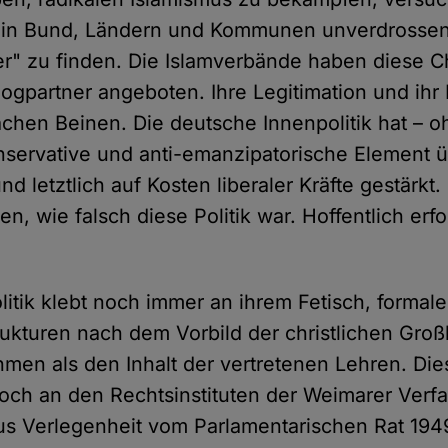
e in Bund, Ländern und Kommunen unverdrossen 
r" zu finden. Die Islamverbände haben diese 
alogpartner angeboten. Ihre Legitimation und ih
chen Beinen. Die deutsche Innenpolitik hat – o
nservative und anti-emanzipatorische Element 
nd letztlich auf Kosten liberaler Kräfte gestärkt
n, wie falsch diese Politik war. Hoffentlich erfo
litik klebt noch immer an ihrem Fetisch, formale
rukturen nach dem Vorbild der christlichen Groß
hmen als den Inhalt der vertretenen Lehren. Die
ch an den Rechtsinstituten der Weimarer Verf
aus Verlegenheit vom Parlamentarischen Rat 194