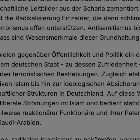
chaftliche Leitbilder aus der Scharia zementier
 die Radikalisierung Einzelner, die dann schl
rorismus offen unterstützen. Antisemitismus bi
ass sind Wesensmerkmale dieser Grundhaltung
ielen gegenüber Öffentlichkeit und Politik ein d
dem deutschen Staat - zu dessen Zufriedenheit -
über terroristischen Bestrebungen. Zugleich etab
iven Islam bis hin zur ideologischen Absicheru
chaftlicher Strukturen in Deutschland. Auf diese
t liberale Strömungen im Islam und bedient statt
ilweise reaktionärer Funktionäre und ihrer Pate
Saudi-Arabien.
ben, radikalen Islamismus zu bekämpfen, versu