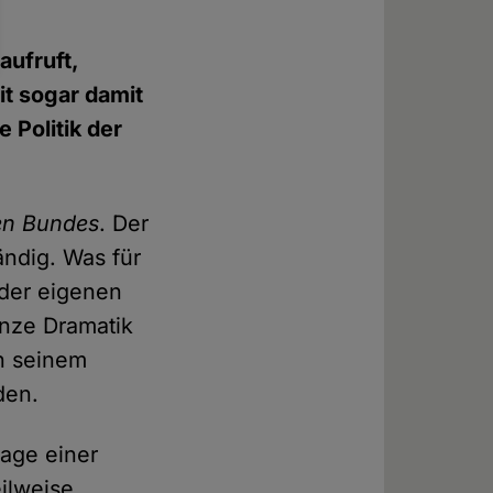
aufruft,
t sogar damit
 Politik der
hen Bundes
. Der
ändig. Was für
 der eigenen
anze Dramatik
on seinem
den.
lage einer
eilweise