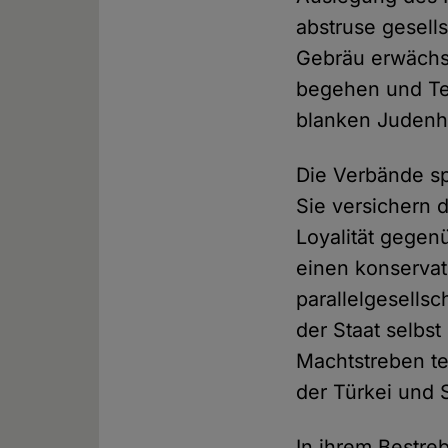
abstruse gesells
Gebräu erwächst
begehen und Ter
blanken Judenh
Die Verbände sp
Sie versichern 
Loyalität gegen
einen konservat
parallelgesells
der Staat selbs
Machtstreben te
der Türkei und 
In ihrem Bestre