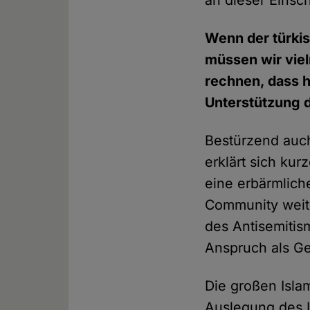
an dieser Einsc
Wenn der türkis
müssen wir vie
rechnen, dass h
Unterstützung 
Bestürzend auch
erklärt sich ku
eine erbärmlich
Community weite
des Antisemitis
Anspruch als G
Die großen Isla
Auslegung des I