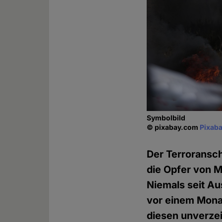
Symbolbild
© pixabay.com
Pixaba
Der Terroransc
die Opfer von 
Niemals seit A
vor einem Monat
diesen unverzeih