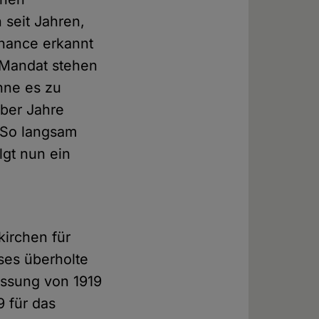
seit Jahren,
Chance erkannt
r Mandat stehen
hne es zu
über Jahre
. So langsam
lgt nun ein
kirchen für
ses überholte
assung von 1919
9 für das