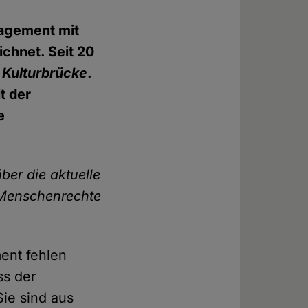
gagement mit
chnet. Seit 20
n
Kulturbrücke
.
t der
e
ber die aktuelle
r Menschenrechte
ment fehlen
ss der
Sie sind aus