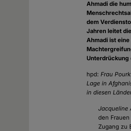
Ahmadi die huma
Menschrechtsakt
dem Verdiensto
Jahren leitet d
Ahmadi ist eine
Machtergreifung
Unterdrückung 
hpd:
Frau Pourki
Lage in Afghani
in diesen Lände
Jacqueline
den Frauen 
Zugang zu B