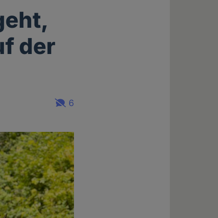
eht,
uf der
6