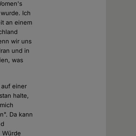
"Women's
wurde. Ich
it an einem
chland
enn wir uns
Iran und in
sien, was
 auf einer
stan halte,
 mich
an". Da kann
nd
e Würde