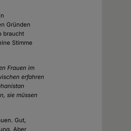
in
ösen Gründen
 braucht
 eine Stimme
den Frauen im
wischen erfahren
ghanistan
en, sie müssen
auen. Gut,
ung. Aber