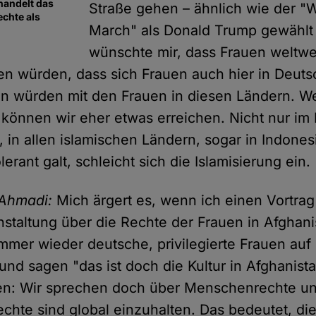
andelt das
Straße gehen – ähnlich wie der 
chte als
March" als Donald Trump gewählt 
wünschte mir, dass Frauen weltwe
en würden, dass sich Frauen auch hier in Deuts
ren würden mit den Frauen in diesen Ländern. W
können wir eher etwas erreichen. Nicht nur im 
, in allen islamischen Ländern, sogar in Indone
olerant galt, schleicht sich die Islamisierung ein.
 Ahmadi:
Mich ärgert es, wenn ich einen Vortrag
nstaltung über die Rechte der Frauen in Afghani
mmer wieder deutsche, privilegierte Frauen auf
d sagen "das ist doch die Kultur in Afghanist
gen: Wir sprechen doch über Menschenrechte u
hte sind global einzuhalten. Das bedeutet, di