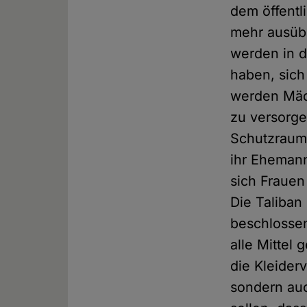
dem öffentl
mehr ausübe
werden in de
haben, sich
werden Mädc
zu versorge
Schutzraum,
ihr Ehemann
sich Frauen
Die Taliban
beschlossen
alle Mittel
die Kleiderv
sondern auc