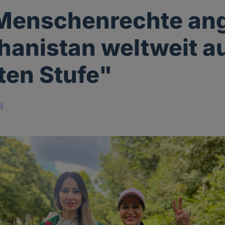
Menschenrechte ang
ghanistan weltweit a
ten Stufe"
i