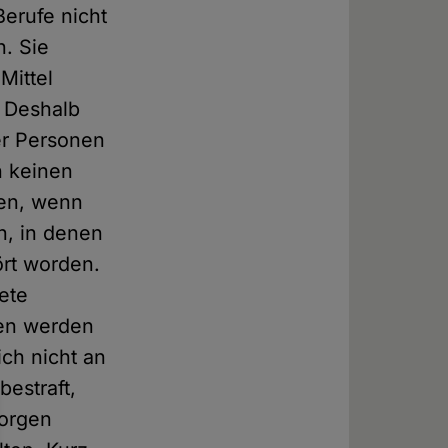
erufe nicht
n. Sie
Mittel
. Deshalb
er Personen
n keinen
ten, wenn
n, in denen
ört worden.
ete
uen werden
ich nicht an
bestraft,
sorgen