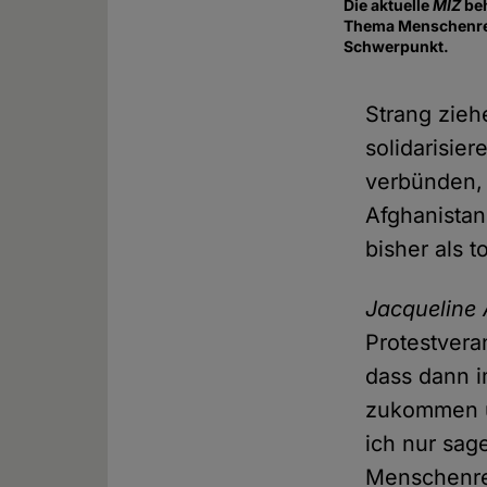
Die aktuelle
MIZ
beh
Thema Menschenre
Schwerpunkt.
Strang zieh
solidarisie
verbünden, 
Afghanistan
bisher als t
Jacqueline
Protestvera
dass dann i
zukommen un
ich nur sa
Menschenrec