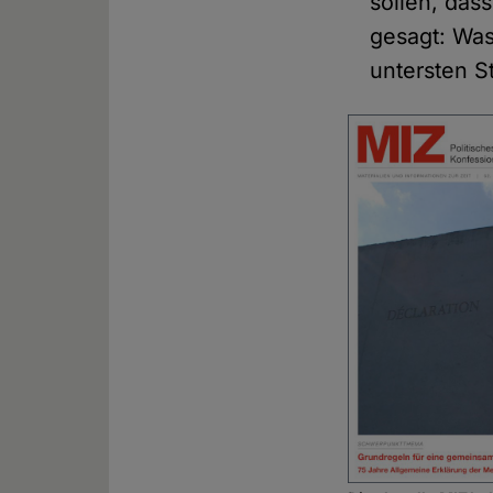
sollen, dass
gesagt: Was
untersten S