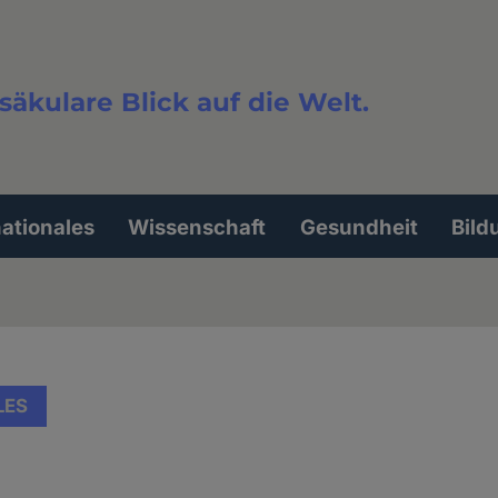
säkulare Blick auf die Welt.
extsuche
nationales
Wissenschaft
Gesundheit
Bild
LES