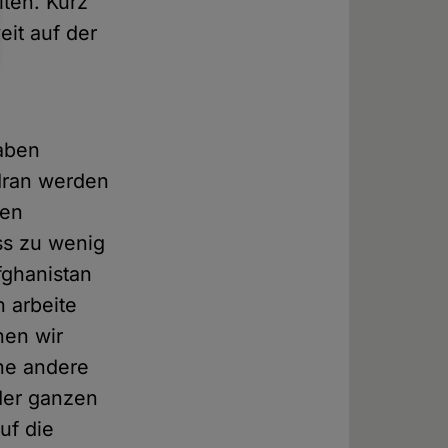
lten. Kurz
it auf der
haben
Iran werden
ßen
ss zu wenig
fghanistan
 arbeite
nen wir
ine andere
der ganzen
uf die