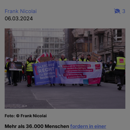
Frank Nicolai
3
06.03.2024
Foto: © Frank Nicolai
Fo
Mehr als 36.000 Menschen
fordern in einer