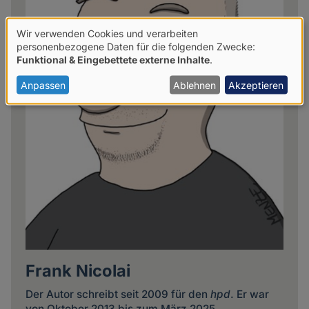
Wir verwenden Cookies und verarbeiten
Verwendung
personenbezogene Daten für die folgenden Zwecke:
Funktional & Eingebettete externe Inhalte
.
von
personenbezogenen
Anpassen
Ablehnen
Akzeptieren
Daten
und
Cookies
Frank Nicolai
Der Autor schreibt seit 2009 für den
hpd
. Er war
von Oktober 2013 bis zum März 2025