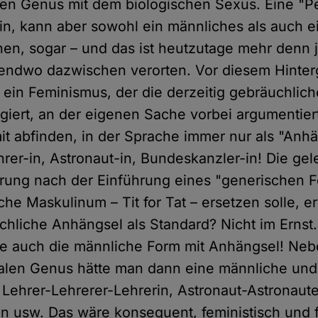
en Genus mit dem biologischen Sexus. Eine "Pe
in, kann aber sowohl ein männliches als auch e
n, sogar – und das ist heutzutage mehr denn je
irgendwo dazwischen verorten. Vor diesem Hinte
ss ein Feminismus, der die derzeitig gebräuchli
iert, an der eigenen Sache vorbei argumentier
it abfinden, in der Sprache immer nur als "Anh
rer-in, Astronaut-in, Bundeskanzler-in! Die gel
rung nach der Einführung eines "generischen 
he Maskulinum – Tit for Tat – ersetzen solle, e
achliche Anhängsel als Standard? Nicht im Erns
tte auch die männliche Form mit Anhängsel! Ne
alen Genus hätte man dann eine männliche und 
 Lehrer-Lehrerer-Lehrerin, Astronaut-Astronaute
tin usw. Das wäre konsequent, feministisch und 