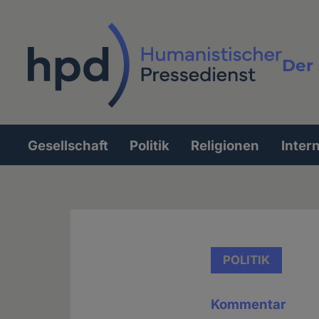
Direkt
zum
Inhalt
Der 
Vollt
Gesellschaft
Politik
Religionen
Inter
Hauptnavigation
POLITIK
Kommentar