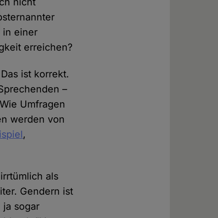
ch nicht
bsternannter
in einer
gkeit erreichen?
Das ist korrekt.
 Sprechenden –
 Wie Umfragen
men werden von
ispiel
,
rrtümlich als
er. Gendern ist
 ja sogar