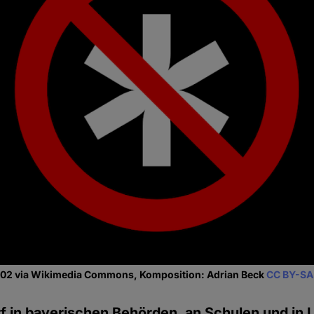
702 via Wikimedia Commons, Komposition: Adrian Beck
CC BY-SA
rf in bayerischen Behörden, an Schulen und in 