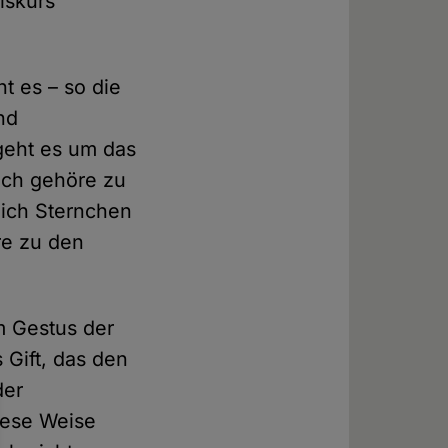
iskurs
t es – so die
nd
 geht es um das
Ich gehöre zu
 ich Sternchen
re zu den
m Gestus der
s Gift, das den
der
diese Weise