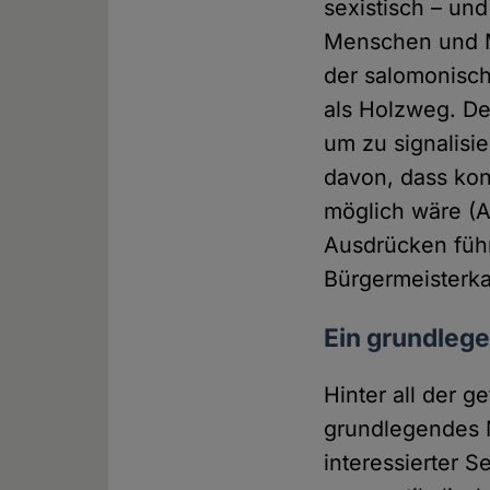
sexistisch – un
Menschen und M
der salomonisch
als Holzweg. De
um zu signalisi
davon, dass kon
möglich wäre (A
Ausdrücken führ
Bürgermeisterka
Ein grundleg
Hinter all der g
grundlegendes M
interessierter 