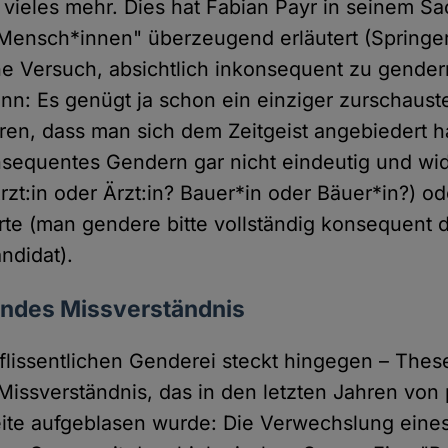
d vieles mehr. Dies hat Fabian Payr in seinem 
ensch*innen" überzeugend erläutert (Springer
e Versuch, absichtlich inkonsequent zu gendern
nn: Es genügt ja schon ein einziger zurschaust
eren, dass man sich dem Zeitgeist angebiedert 
sequentes Gendern gar nicht eindeutig und wid
rzt:in oder Ärzt:in? Bauer*in oder Bäuer*in?) o
te (man gendere bitte vollständig konsequent 
ndidat).
endes Missverständnis
eflissentlichen Genderei steckt hingegen – These
issverständnis, das in den letzten Jahren von p
Seite aufgeblasen wurde: Die Verwechslung eine