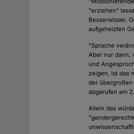
"Missionierende
"erziehen" lass
Besserwisser. G
aufgeheizten Ge
"Sprache verände
Aber nur dann,
und Angesproch
zeigen, ist das
der übergroßen
abgerufen am 2
Allein das würd
"gendergerecht
unwissenschaftl