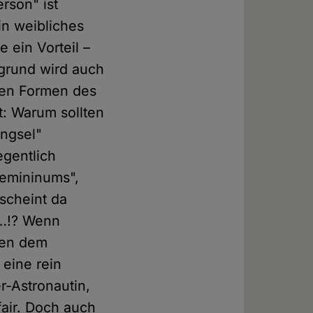
rson" ist
in weibliches
 ein Vorteil –
rgrund wird auch
chen Formen des
t: Warum sollten
ängsel"
egentlich
Femininums",
rscheint da
t…!? Wenn
ben dem
eine rein
r-Astronautin,
fair. Doch auch