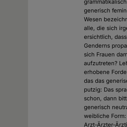
grammatikalisch
generisch femin
Wesen bezeichne
alle, die sich 
ersichtlich, da
Genderns propag
sich Frauen dam
aufzutreten? Leh
erhobene Forde
das das generisc
putzig: Das spr
schon, dann bi
generisch neutr
weibliche Form:
Arzt-Ärzter-Ärz