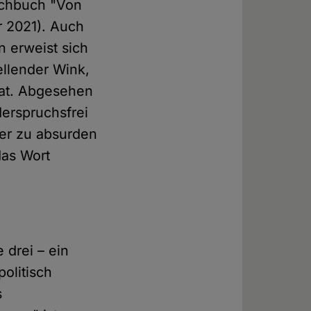
Sachbuch "Von
 2021). Auch
 erweist sich
ellender Wink,
hat. Abgesehen
erspruchsfrei
der zu absurden
das Wort
 drei – ein
olitisch
s