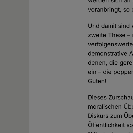
werden sich an 
voranbringt, so 
Und damit sind 
zweite These – 
verfolgenswerte
demonstrative A
denen, die gere
ein – die poppe
Guten!
Dieses Zurschau
moralischen Über
Diskurs zum Über
Öffentlichkeit s