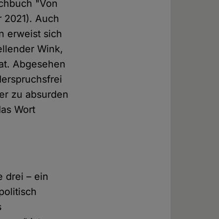
Sachbuch "Von
 2021). Auch
 erweist sich
ellender Wink,
hat. Abgesehen
erspruchsfrei
der zu absurden
das Wort
 drei – ein
olitisch
s