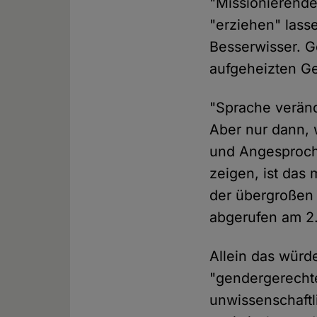
"Missionierende
"erziehen" lass
Besserwisser. G
aufgeheizten Ge
"Sprache verände
Aber nur dann,
und Angesproch
zeigen, ist das
der übergroßen
abgerufen am 2
Allein das würd
"gendergerecht
unwissenschaftl