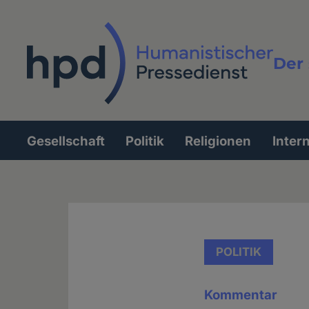
Direkt
zum
Inhalt
Der 
Vollt
Gesellschaft
Politik
Religionen
Inter
Hauptnavigation
POLITIK
Kommentar