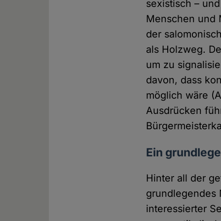
sexistisch – un
Menschen und M
der salomonisch
als Holzweg. De
um zu signalisi
davon, dass kon
möglich wäre (A
Ausdrücken führ
Bürgermeisterka
Ein grundleg
Hinter all der g
grundlegendes M
interessierter 