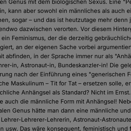
en Genus mit dem biologischen Sexus. Eine "Pe
in, kann aber sowohl ein männliches als auch e
n, sogar – und das ist heutzutage mehr denn je
irgendwo dazwischen verorten. Vor diesem Hinte
ss ein Feminismus, der die derzeitig gebräuchli
iert, an der eigenen Sache vorbei argumentier
it abfinden, in der Sprache immer nur als "Anh
rer-in, Astronaut-in, Bundeskanzler-in! Die gel
rung nach der Einführung eines "generischen 
he Maskulinum – Tit for Tat – ersetzen solle, e
achliche Anhängsel als Standard? Nicht im Erns
tte auch die männliche Form mit Anhängsel! Ne
alen Genus hätte man dann eine männliche und 
 Lehrer-Lehrerer-Lehrerin, Astronaut-Astronaute
tin usw. Das wäre konsequent, feministisch und 