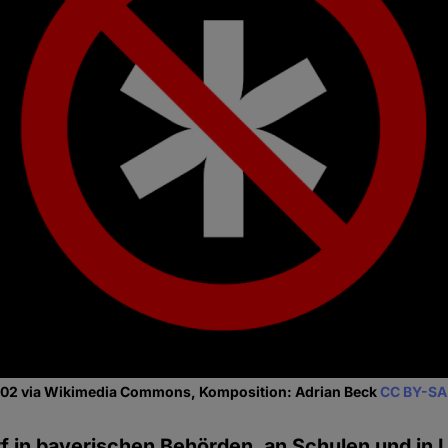
702 via Wikimedia Commons, Komposition: Adrian Beck
CC BY-SA
rf in bayerischen Behörden, an Schulen und in 