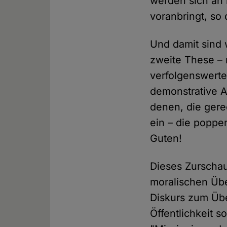
werden sich an 
voranbringt, so 
Und damit sind 
zweite These – 
verfolgenswerte
demonstrative A
denen, die gere
ein – die poppe
Guten!
Dieses Zurschau
moralischen Über
Diskurs zum Über
Öffentlichkeit s