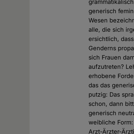
grammatikalisch
generisch femin
Wesen bezeichne
alle, die sich 
ersichtlich, da
Genderns propag
sich Frauen dam
aufzutreten? Leh
erhobene Forde
das das generisc
putzig: Das spr
schon, dann bi
generisch neutr
weibliche Form:
Arzt-Ärzter-Ärz