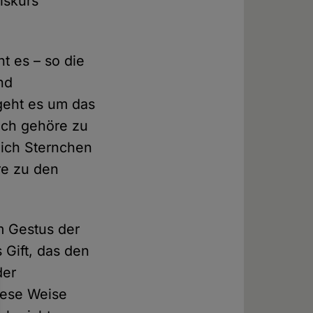
iskurs
t es – so die
nd
 geht es um das
Ich gehöre zu
 ich Sternchen
re zu den
m Gestus der
s Gift, das den
der
diese Weise