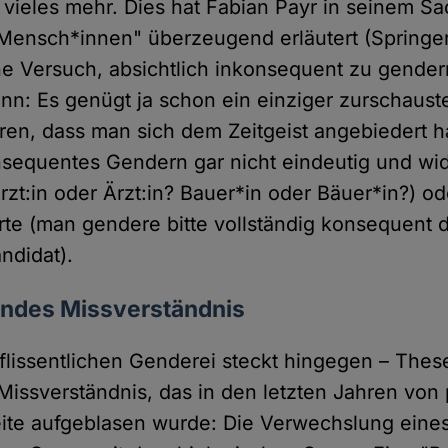
d vieles mehr. Dies hat Fabian Payr in seinem 
ensch*innen" überzeugend erläutert (Springer
e Versuch, absichtlich inkonsequent zu gendern
nn: Es genügt ja schon ein einziger zurschaust
eren, dass man sich dem Zeitgeist angebiedert 
sequentes Gendern gar nicht eindeutig und wid
rzt:in oder Ärzt:in? Bauer*in oder Bäuer*in?) o
te (man gendere bitte vollständig konsequent 
ndidat).
endes Missverständnis
eflissentlichen Genderei steckt hingegen – These
issverständnis, das in den letzten Jahren von p
Seite aufgeblasen wurde: Die Verwechslung eine