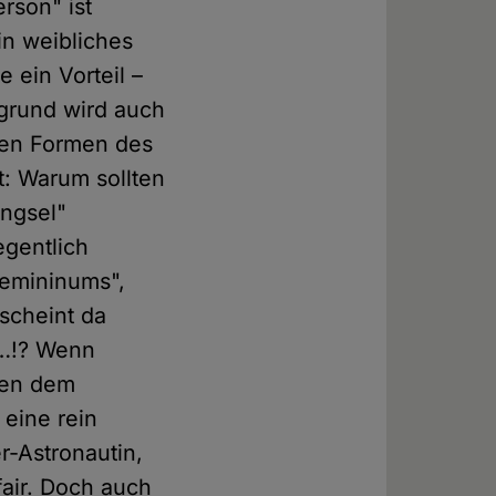
rson" ist
in weibliches
 ein Vorteil –
rgrund wird auch
chen Formen des
t: Warum sollten
ängsel"
egentlich
Femininums",
rscheint da
t…!? Wenn
ben dem
eine rein
r-Astronautin,
fair. Doch auch