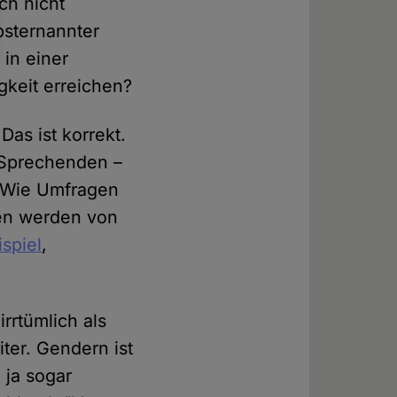
ch nicht
bsternannter
in einer
gkeit erreichen?
Das ist korrekt.
 Sprechenden –
 Wie Umfragen
men werden von
ispiel
,
rrtümlich als
er. Gendern ist
 ja sogar