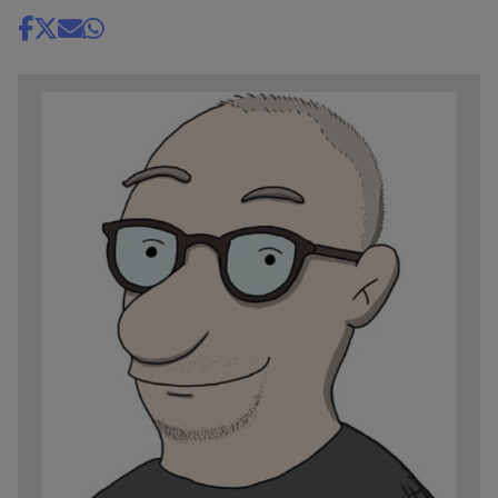
Share
news