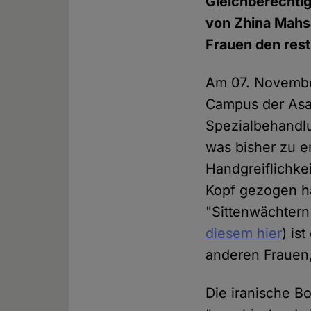
Gleichberechti
von Zhina Mahs
Frauen den rest
Am 07. Novemb
Campus der Asad
Spezialbehandl
was bisher zu er
Handgreiflichke
Kopf gezogen h
"Sittenwächtern
diesem hier
) is
anderen Frauen,
Die iranische Bo