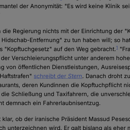
antel der Anonymität: "Es wird keine Klinik sei
"
die Regierung nichts mit der Einrichtung der "K
Hidschab-Entfernung" zu tun haben will; so hat
1
es "Kopftuchgesetz" auf den Weg gebracht.
"Fr
der Verschleierungspflicht unter anderem hohe
g von öffentlichen Dienstleistungen, Ausreises
 Haftstrafen"
schreibt der
Stern
. Danach droht z
urants, deren Kundinnen die Kopftuchpflicht ni
 die Schließung und Taxifahrern, die unverschl
ht demnach ein Fahrerlaubnisentzug.
ht klar, ob der iranische Präsident Massud Peses
ch unterzeichnen wird. Er galt bislang als eher