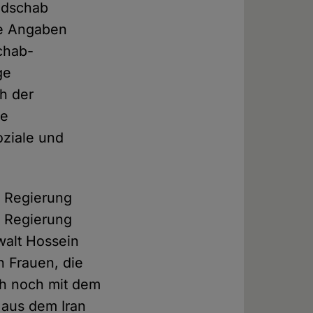
Hidschab
le Angaben
schab-
ge
h der
ie
oziale und
e Regierung
r Regierung
walt Hossein
n Frauen, die
ch noch mit dem
 aus dem Iran