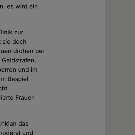
n, es wird ein
linik zur
 sie doch
auen drohen bei
 Geldstrafen,
perren und im
um Bespiel
cht
eierte Frauen
chkian das
 moderat und