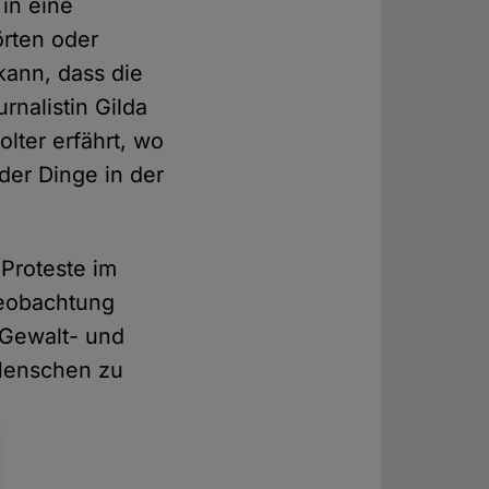
in eine
örten oder
kann, dass die
rnalistin Gilda
olter erfährt, wo
der Dinge in der
 Proteste im
Beobachtung
 Gewalt- und
 Menschen zu