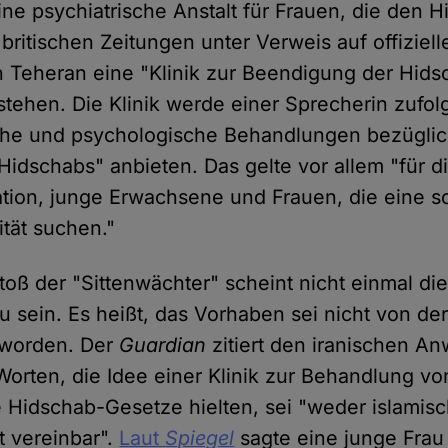
ine psychiatrische Anstalt für Frauen, die den 
ritischen Zeitungen unter Verweis auf offiziel
 in Teheran eine "Klinik zur Beendigung der Hid
stehen. Die Klinik werde einer Sprecherin zufol
iche und psychologische Behandlungen bezüglic
Hidschabs" anbieten. Das gelte vor allem "für d
ion, junge Erwachsene und Frauen, die eine s
ität suchen."
toß der "Sittenwächter" scheint nicht einmal di
u sein. Es heißt, das Vorhaben sei nicht von de
 worden. Der
Guardian
zitiert den iranischen An
Worten, die Idee einer Klinik zur Behandlung vo
ie Hidschab-Gesetze hielten, sei "weder islamis
t vereinbar".
Laut
Spiegel
sagte eine junge Frau