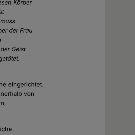
iesen Körper
st
r muss
per der Frau
n
 der Geist
getötet.
e eingerichtet.
innerhalb von
en,
liche