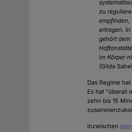
systematisc
zu regulier
empfinden, 
ertragen. I
gehört dem 
Haftanstalte
im Körper ni
(Gilda Sah
Das Regime hat 
Es hat "überall 
zehn bis 15 Min
zusammenzukomm
Inzwischen
pla