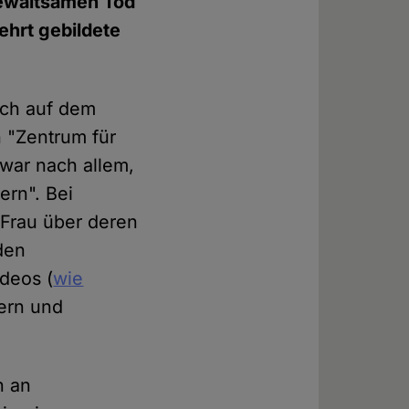
gewaltsamen Tod
ehrt gebildete
ich auf dem
 "Zentrum für
war nach allem,
ern". Bei
 Frau über deren
den
deos (
wie
nern und
n an