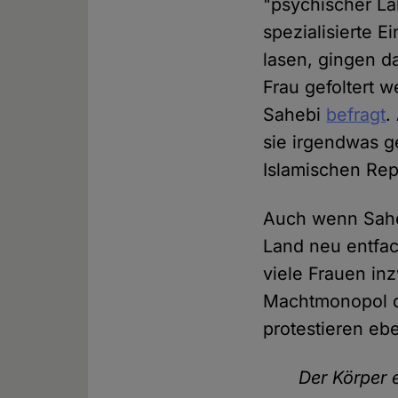
"psychischer La
spezialisierte E
lasen, gingen d
Frau gefoltert 
Sahebi
befragt
.
sie irgendwas g
Islamischen Rep
Auch wenn Saheb
Land neu entfac
viele Frauen in
Machtmonopol d
protestieren ebe
Der Körper e