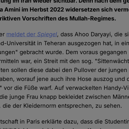
gung im Iran wieder sichtbar. Denn nach dem 
a Amini im Herbst 2022 widersetzen sich verm
riktiven Vorschriften des Mullah-Regimes.
er
meldet der
Spiegel
, dass Ahoo Daryayi, die s
-Universität in Teheran ausgezogen hat, in ein
ungen" gebracht wurde. Dem voraus gegangen 
mitteln war, ein Streit mit den sog. "Sittenwächt
iten sollen diese dabei den Pullover der jungen
aben, worauf jene auch ihre Hose auszog und 
" vor die Füße warf. Auf verwackelten Handy-Vi
t die junge Frau knapp bekleidet zwischen Män
 die der Kleidernorm entsprechen, zu sehen.
tschaft in Paris erklärte dazu, dass die Studenti