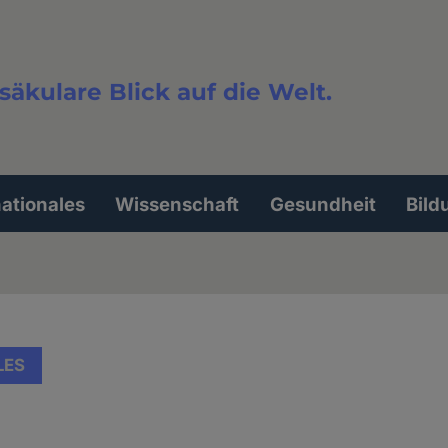
säkulare Blick auf die Welt.
extsuche
nationales
Wissenschaft
Gesundheit
Bild
LES