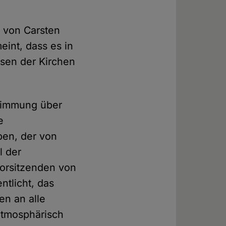
n von Carsten
eint, dass es in
ssen der Kirchen
stimmung über
e
ben, der von
l der
vorsitzenden von
tlicht, das
en an alle
 atmosphärisch