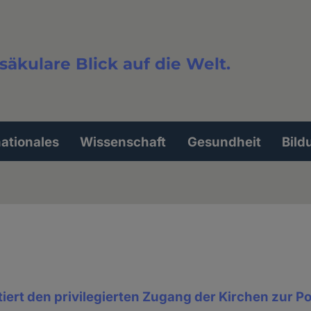
säkulare Blick auf die Welt.
extsuche
nationales
Wissenschaft
Gesundheit
Bild
ert den privilegierten Zugang der Kirchen zur Pol