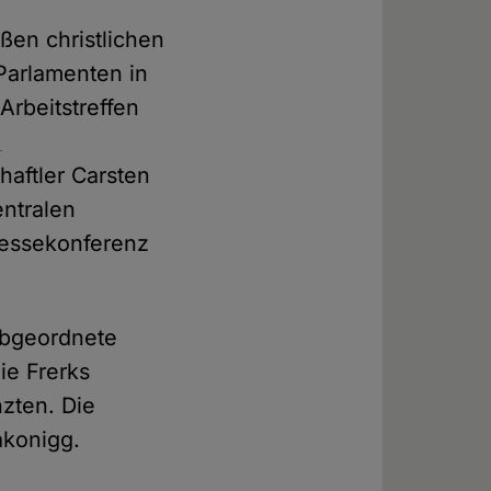
ßen christlichen
 Parlamenten in
rbeitstreffen
n
aftler Carsten
entralen
ressekonferenz
abgeordnete
ie Frerks
nzten. Die
akonigg.