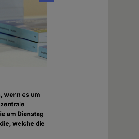
Pressekonferenz am 10.11.2015
Foto: © Evelin Frerk
n, wenn es um
zentrale
ie am Dienstag
udie, welche die