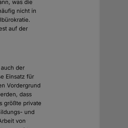
nn, was die
äufig nicht in
lbürokratie.
st auf der
 auch der
e Einsatz für
den Vordergrund
werden, dass
 größte private
Bildungs- und
Arbeit von