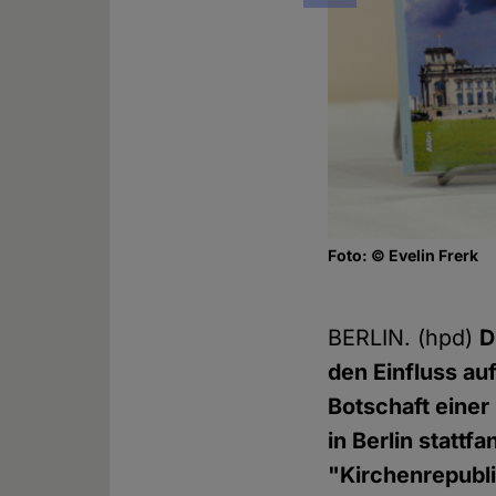
Foto: © Evelin Frerk
BERLIN. (hpd)
D
den Einfluss au
Botschaft eine
in Berlin stattf
"Kirchenrepubl