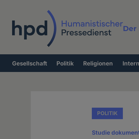
Direkt
zum
Inhalt
Der 
Vollt
Gesellschaft
Politik
Religionen
Inter
Hauptnavigation
POLITIK
Studie dokumenti