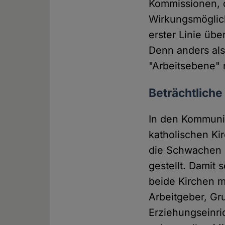
Kommissionen, 
Wirkungsmöglichk
erster Linie übe
Denn anders als
"Arbeitsebene" 
Beträchtliche
In den Kommunik
katholischen Kir
die Schwachen u
gestellt. Damit
beide Kirchen m
Arbeitgeber, Gr
Erziehungseinric