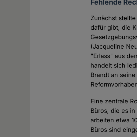
Fehlende Rec
Zunächst stellt
dafür gibt, die 
Gesetzgebungsve
(Jacqueline Neu
"Erlass" aus den
handelt sich le
Brandt an seine 
Reformvorhaben 
Eine zentrale Ro
Büros, die es in
arbeiten etwa 1
Büros sind eing