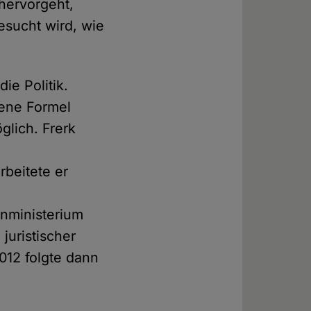
 hervorgeht,
esucht wird, wie
ie Politik.
mene Formel
öglich. Frerk
rbeitete er
m
enministerium
juristischer
012 folgte dann