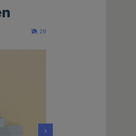
en
29
Nächstes