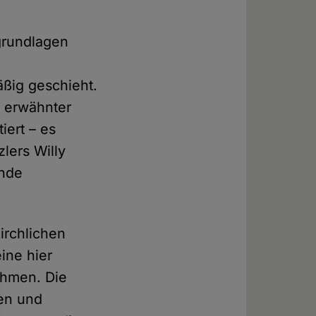
sgrundlagen
ßig geschieht.
r erwähnter
iert – es
lers Willy
ende
kirchlichen
eine hier
nehmen. Die
ten und