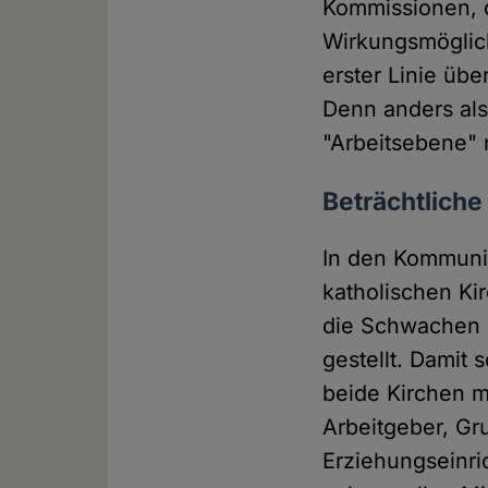
Kommissionen, 
Wirkungsmöglichk
erster Linie übe
Denn anders als
"Arbeitsebene" 
Beträchtliche
In den Kommunik
katholischen Kir
die Schwachen u
gestellt. Damit
beide Kirchen m
Arbeitgeber, Gr
Erziehungseinric