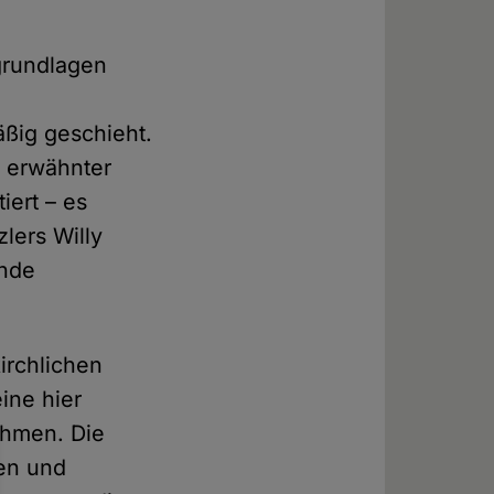
sgrundlagen
ßig geschieht.
r erwähnter
iert – es
lers Willy
ende
kirchlichen
eine hier
nehmen. Die
ten und