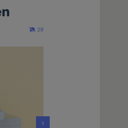
en
29
Nächstes