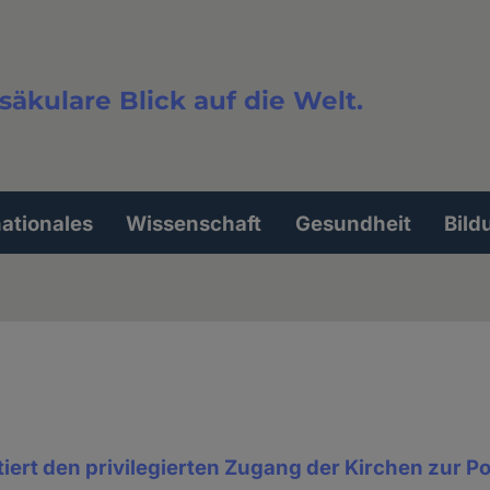
säkulare Blick auf die Welt.
extsuche
nationales
Wissenschaft
Gesundheit
Bild
ert den privilegierten Zugang der Kirchen zur Pol