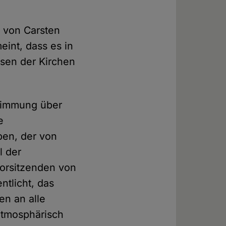
n von Carsten
eint, dass es in
ssen der Kirchen
stimmung über
e
ben, der von
l der
vorsitzenden von
tlicht, das
en an alle
 atmosphärisch