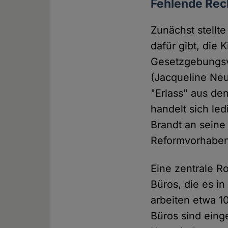
Fehlende Rec
Zunächst stellt
dafür gibt, die 
Gesetzgebungsve
(Jacqueline Neu
"Erlass" aus den
handelt sich le
Brandt an seine 
Reformvorhaben 
Eine zentrale Ro
Büros, die es in
arbeiten etwa 1
Büros sind eing