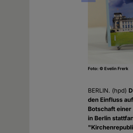
Foto: © Evelin Frerk
BERLIN. (hpd)
D
den Einfluss au
Botschaft eine
in Berlin stattf
"Kirchenrepubl