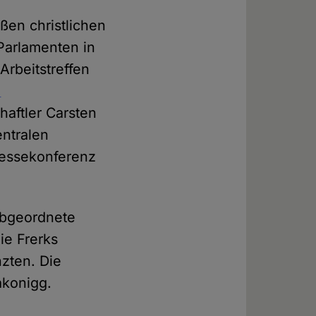
ßen christlichen
 Parlamenten in
rbeitstreffen
n
aftler Carsten
entralen
ressekonferenz
abgeordnete
ie Frerks
nzten. Die
akonigg.