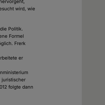
 hervorgeht,
esucht wird, wie
ie Politik.
mene Formel
öglich. Frerk
rbeitete er
m
enministerium
juristischer
012 folgte dann