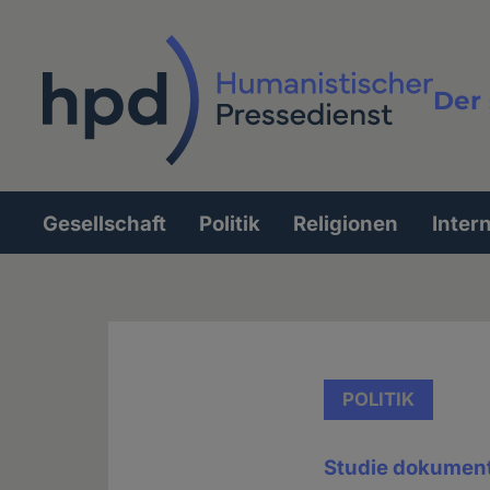
Direkt
zum
Inhalt
Der 
Vollt
Gesellschaft
Politik
Religionen
Inter
Hauptnavigation
POLITIK
Studie dokumenti