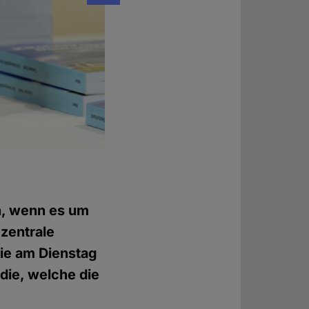
Pressekonferenz am 10.11.2015
Foto: © Evelin Frerk
n, wenn es um
zentrale
ie am Dienstag
udie, welche die