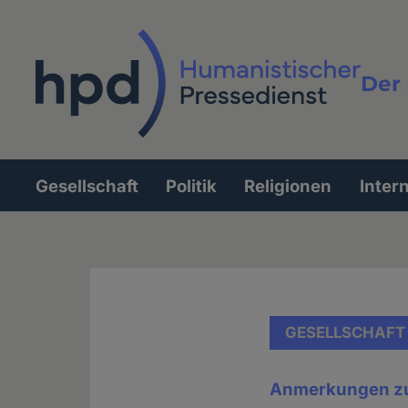
Direkt
zum
Inhalt
Der 
Vollt
Gesellschaft
Politik
Religionen
Inter
Hauptnavigation
GESELLSCHAFT
Anmerkungen zu 