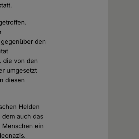
tatt.
getroffen.
n
h gegenüber den
tät
, die von den
er umgesetzt
in diesen
tischen Helden
ll dem auch das
le Menschen ein
Neonazis.