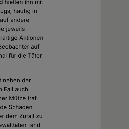
 hielten ihn mit
ugs, häufig in
 auf andere
ie jeweils
rartige Aktionen
Beobachter auf
al für die Täter
ht neben der
m Fall auch
er Mütze traf.
ende Schäden
er dem Zufall zu
ewalttaten fand