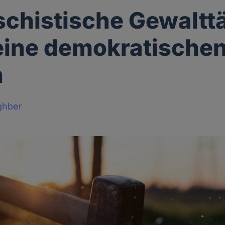
schistische Gewaltt
eine demokratische
n
ghber