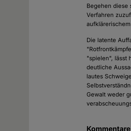
Begehen diese s
Verfahren zuzuf
aufklärerischem
Die latente Auf
"Rotfrontkämpfe
"spielen", läss
deutliche Aussa
lautes Schweigen
Selbstverständni
Gewalt weder gu
verabscheuungs
Kommentar