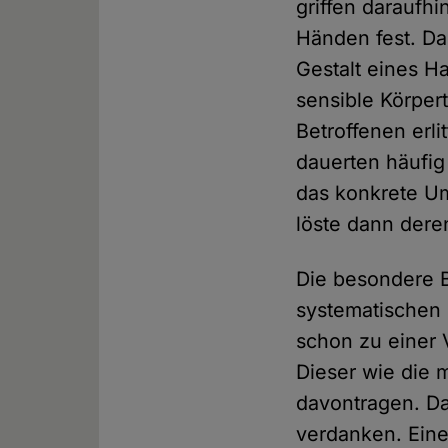
griffen daraufh
Händen fest. Da
Gestalt eines H
sensible Körper
Betroffenen erl
dauerten häufig
das konkrete Um
löste dann dere
Die besondere B
systematischen 
schon zu einer 
Dieser wie die 
davontragen. Da
verdanken. Eine