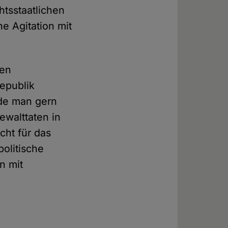
tsstaatlichen
e Agitation mit
hen
epublik
rde man gern
ewalttaten in
cht für das
politische
n mit