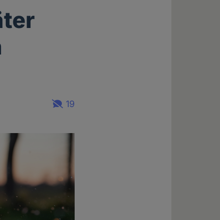
äter
n
19