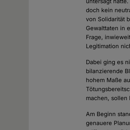
untersagt hatte
doch kein neutr
von Solidarität 
Gewalttaten in 
Frage, inwiewei
Legitimation nic
Dabei ging es n
bilanzierende Bl
hohem Maße aus
Tötungsbereitsc
machen, sollen 
Am Beginn stand
genauere Planu