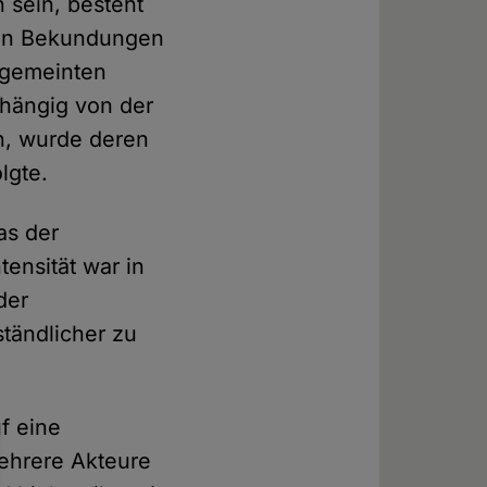
 sein, besteht
inen Bekundungen
s gemeinten
bhängig von der
en, wurde deren
lgte.
as der
tensität war in
der
tändlicher zu
f eine
ehrere Akteure