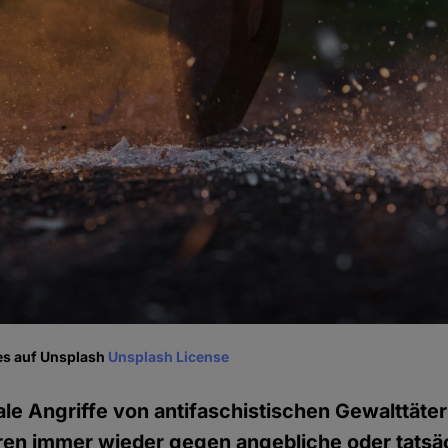
es auf Unsplash
Unsplash License
le Angriffe von antifaschistischen Gewalttäter
ren immer wieder gegen angebliche oder tatsä