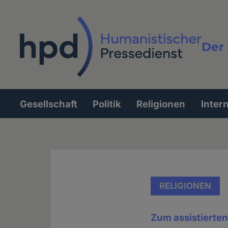
Direkt
zum
Inhalt
Der 
Vollt
Gesellschaft
Politik
Religionen
Inter
Hauptnavigation
RELIGIONEN
Zum assistierten