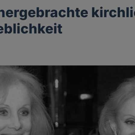
thergebrachte kirchl
blichkeit