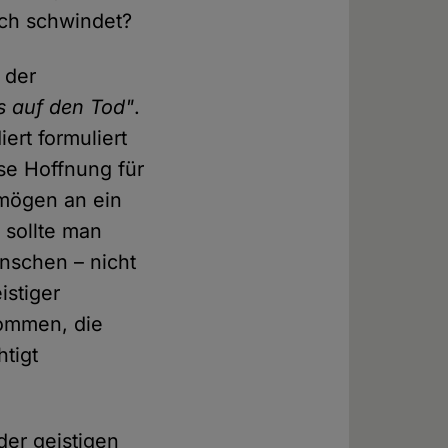
sch schwindet?
 der
s auf den Tod"
.
ert formuliert
se Hoffnung für
 mögen an ein
sollte man
enschen – nicht
istiger
kommen, die
tigt
der geistigen