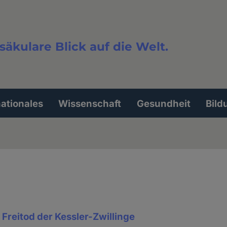
säkulare Blick auf die Welt.
extsuche
nationales
Wissenschaft
Gesundheit
Bild
 Freitod der Kessler-Zwillinge