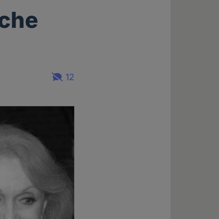
iche
12