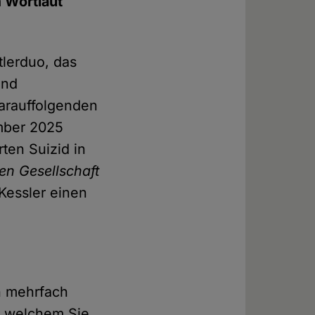
 Wortlaut
tlerduo, das
und
darauffolgenden
ember 2025
ten Suizid in
en Gesellschaft
Kessler einen
ch mehrfach
in welchem Sie