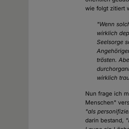
wie folgt zitiert
"Wenn solc
wirklich de
Seelsorge s
Angehörige
trösten. Ab
durchorgani
wirklich trau
Nun frage ich m
Menschen" verst
"als personifizi
darin bestand,
"