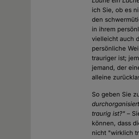
Laune ein Läche
ich Sie, ob es 
den schwermüti
in ihrem persön
vielleicht auch
persönliche We
trauriger ist; j
jemand, der ei
alleine zurückl
So geben Sie z
durchorganisier
traurig ist?"
– Si
können, dass di
nicht "wirklich