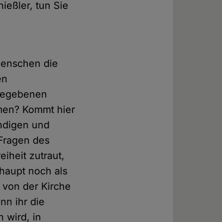
ießler, tun Sie
Menschen die
en
rgegebenen
men? Kommt hier
ündigen und
 Fragen des
iheit zutraut,
haupt noch als
n von der Kirche
enn ihr die
 wird, in