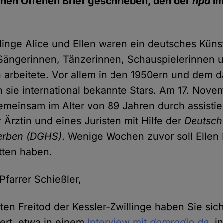
inen Offenen Brief geschrieben, den der
hpd
im
llinge Alice und Ellen waren ein deutsches Küns
Sängerinnen, Tänzerinnen, Schauspielerinnen 
n arbeitete. Vor allem in den 1950ern und dem 
 sie international bekannte Stars. Am 17. Nov
emeinsam im Alter von 89 Jahren durch assistier
 Ärztin und eines Juristen mit Hilfe der
Deutsch
erben (DGHS)
. Wenige Wochen zuvor soll Ellen 
itten haben.
Pfarrer Schießler,
rten Freitod der Kessler-Zwillinge haben Sie si
ßert, etwa in einem
Interview mit
domradio.de
, 