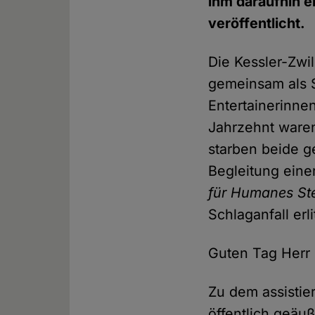
ihm daraufhin e
veröffentlicht.
Die Kessler-Zwi
gemeinsam als 
Entertainerinne
Jahrzehnt waren
starben beide g
Begleitung einer
für Humanes St
Schlaganfall erl
Guten Tag Herr 
Zu dem assistie
öffentlich geäu