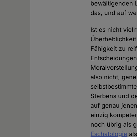
bewältigenden L
das, und auf we
Ist es nicht vie
Überheblichkeit
Fähigkeit zu re
Entscheidungen
Moralvorstellu
also nicht, gen
selbstbestimmte
Sterbens und de
auf genau jenem
einzig kompeten
noch übrig als g
Eschatologie
als