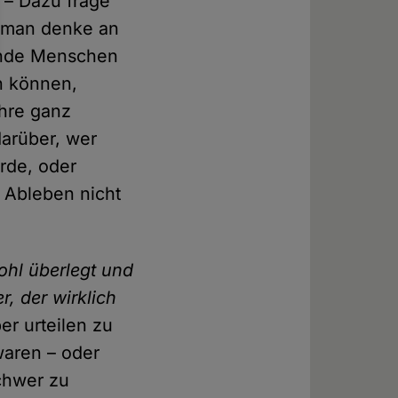
– Dazu frage
 – man denke an
lnde Menschen
n können,
ihre ganz
arüber, wer
urde, oder
 Ableben nicht
hl überlegt und
, der wirklich
er urteilen zu
waren – oder
schwer zu