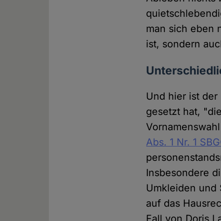
quietschlebendig
man sich eben n
ist, sondern auc
Unterschiedli
Und hier ist de
gesetzt hat, "d
Vornamenswahl v
Abs. 1 Nr. 1 SB
personenstandsr
Insbesondere di
Umkleiden und S
auf das Hausrec
Fall von Doris L