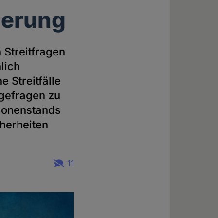
gerung
 Streitfragen
lich
 Streitfälle
lgefragen zu
sonenstands
herheiten
11