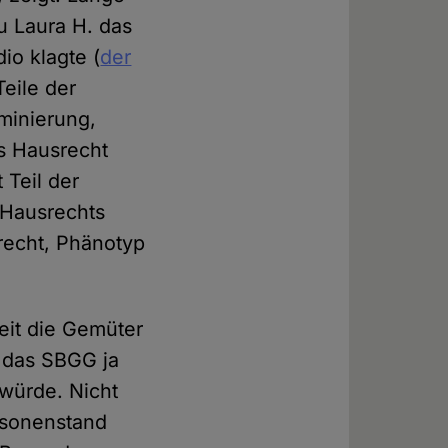
u Laura H. das
io klagte (
der
Teile der
minierung,
s Hausrecht
 Teil der
 Hausrechts
recht, Phänotyp
eit die Gemüter
 das SBGG ja
 würde. Nicht
ersonenstand