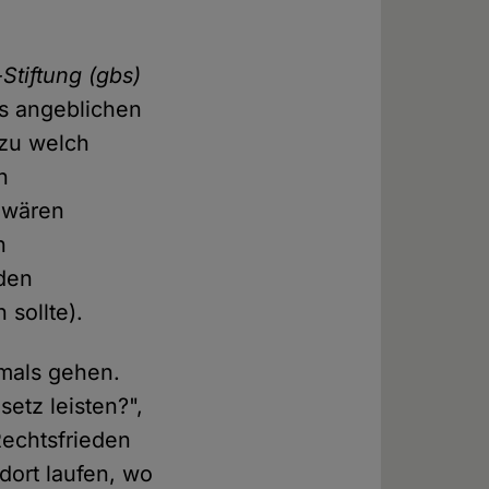
Stiftung (gbs)
s angeblichen
 zu welch
n
 wären
n
den
sollte).
hmals gehen.
etz leisten?",
Rechtsfrieden
dort laufen, wo