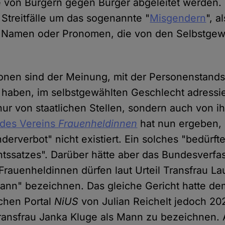
 von Bürgern gegen Bürger abgeleitet werden.
 Streitfälle um das sogenannte "
Misgendern
", a
 Namen oder Pronomen, die von den Selbstgew
onen sind der Meinung, mit der Personenstand
 haben, im selbstgewählten Geschlecht adressi
nur von staatlichen Stellen, sondern auch von i
 des Vereins
Frauenheldinnen
hat nun ergeben, 
derverbot" nicht existiert. Ein solches "bedürf
tssatzes". Darüber hätte aber das Bundesverfa
 Frauenheldinnen dürfen laut Urteil Transfrau La
Mann" bezeichnen. Das gleiche Gericht hatte de
schen Portal
NiUS
von Julian Reichelt jedoch 2
Transfrau Janka Kluge als Mann zu bezeichnen