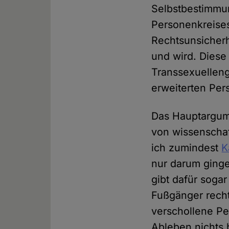
Selbstbestimmun
Personenkreise
Rechtsunsicherh
und wird. Dies
Transsexuellen
erweiterten Per
Das Hauptargum
von wissenschaf
ich zumindest
K
nur darum ging
gibt dafür sogar
Fußgänger recht
verschollene Pe
Ableben nichts 