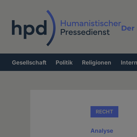
Direkt
zum
Inhalt
Der 
Vollt
Gesellschaft
Politik
Religionen
Inter
Hauptnavigation
RECHT
Analyse