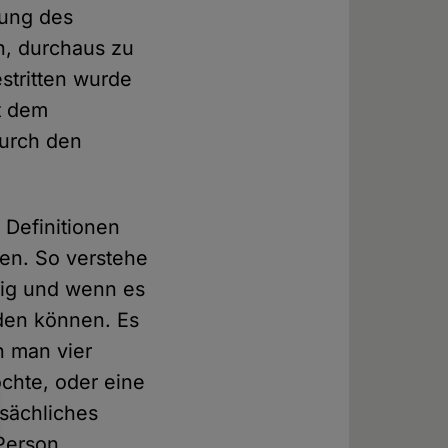
rung des
n, durchaus zu
stritten wurde
t dem
durch den
 Definitionen
fen. So verstehe
chtig und wenn es
den können. Es
nn man vier
chte, oder eine
tsächliches
 Person