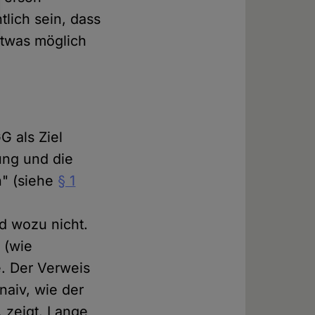
tlich sein, dass
etwas möglich
G als Ziel
ung und die
n" (siehe
§ 1
d wozu nicht.
 (wie
e. Der Verweis
 naiv, wie der
, zeigt. Lange