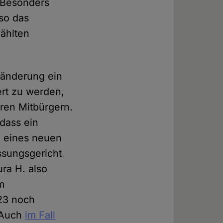
 Besonders
lso das
ählten
sänderung ein
ert zu werden,
hren Mitbürgern.
dass ein
te eines neuen
ssungsgericht
ura H. also
m
023 noch
. Auch
im Fall