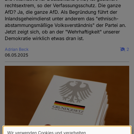
rechtsextrem, so der Verfassungsschutz. Die ganze
AfD? Ja, die ganze AfD. Als Begründung führt der
Inlandsgeheimdienst unter anderem das "ethnisch-
abstammungsmäßige Volksverständnis" der Partei an.
Jetzt zeigt sich, ob an der "Wehrhaftigkeit" unserer
Demokratie wirklich etwas dran ist.
Adrian Beck
2
06.05.2025
Wir verwenden Cookies und verarbeiten