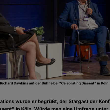
ichard Dawkins auf der Bühne bei "Celebrating Dissent" in Köln
ations wurde er begrüßt, der Stargast der Kon
issent" in Köln. Würde man eine Umfrage unte