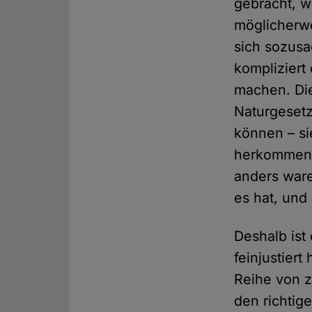
gebracht, wa
möglicherwe
sich sozus
kompliziert 
machen. Die
Naturgesetz
können – si
herkommen. 
anders ware
es hat, und 
Deshalb ist
feinjustier
Reihe von 
den richtig