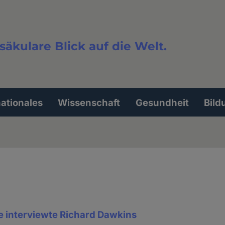
säkulare Blick auf die Welt.
extsuche
nationales
Wissenschaft
Gesundheit
Bild
interviewte Richard Dawkins