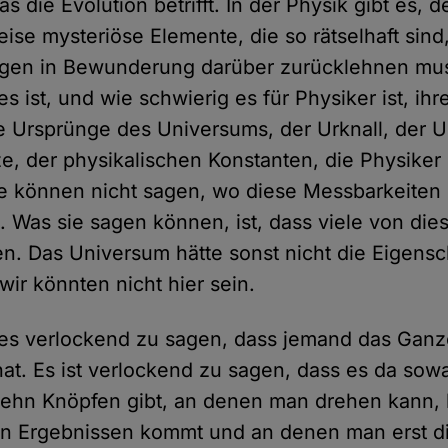
s die Evolution betrifft. In der Physik gibt es, d
ise mysteriöse Elemente, die so rätselhaft sin
agen in Bewunderung darüber zurücklehnen mus
es ist, und wie schwierig es für Physiker ist, ih
 Ursprünge des Universums, der Urknall, der U
e, der physikalischen Konstanten, die Physike
e können nicht sagen, wo diese Messbarkeiten
Was sie sagen können, ist, dass viele von die
n. Das Universum hätte sonst nicht die Eigensc
wir könnten nicht hier sein.
 es verlockend zu sagen, dass jemand das Gan
t hat. Es ist verlockend zu sagen, dass es da sow
zehn Knöpfen gibt, an denen man drehen kann, 
en Ergebnissen kommt und an denen man erst d