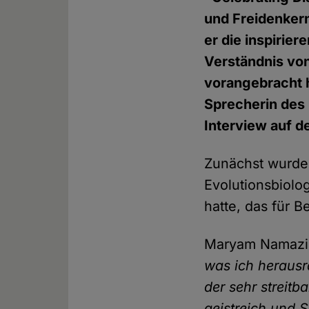
und Freidenkern
er die inspirier
Verständnis vo
vorangebracht 
Sprecherin des
Interview auf d
Zunächst wurde
Evolutionsbiolo
hatte, das für 
Maryam Namaz
was ich herausr
der sehr streitb
geistreich und S