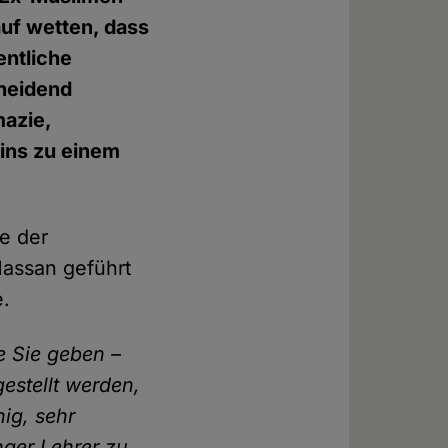
uf wetten, dass
entliche
cheidend
azie,
ins zu einem
ie der
Hassan geführt
e.
e Sie geben –
estellt werden,
hig, sehr
nger Lehrer zu