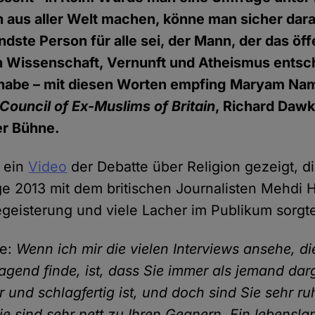
 aus aller Welt machen, könne man sicher dara
endste Person für alle sei, der Mann, der das öff
n Wissenschaft, Vernunft und Atheismus ents
habe – mit diesen Worten empfing Maryam Nam
Council of Ex-Muslims of Britain
, Richard Dawk
er Bühne.
 ein
Video
der Debatte über Religion gezeigt, d
ge 2013 mit dem britischen Journalisten Mehdi 
Begeisterung und viele Lacher im Publikum sorgt
ie:
Wenn ich mir die vielen Interviews ansehe, di
agend finde, ist, dass Sie immer als jemand darg
ar und schlagfertig ist, und doch sind Sie sehr ru
ie sind sehr nett zu Ihren Gegnern. Ein lebensla