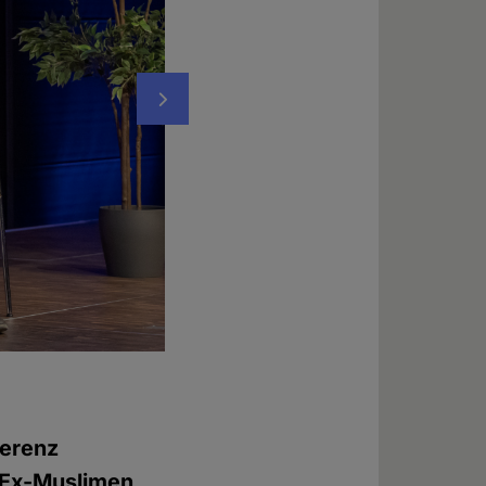
Nächstes
Maryam Namazie, Sprecherin des "Council 
Foto: © Chadi Wehbe
ferenz
r Ex-Muslimen