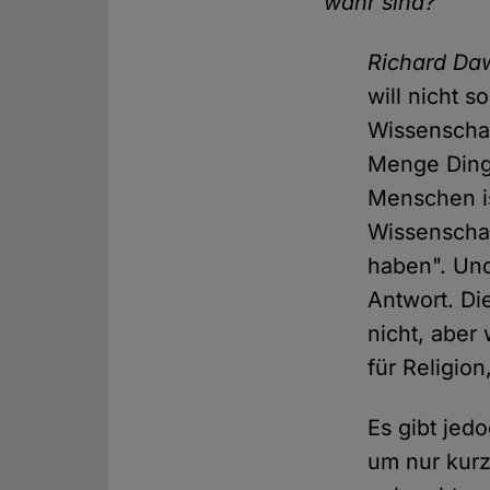
wahr sind?
Richard Da
will nicht 
Wissenschaft
Menge Dinge
Menschen is
Wissenschaf
haben". Und
Antwort. Di
nicht, aber
für Religion
Es gibt jed
um nur kurz