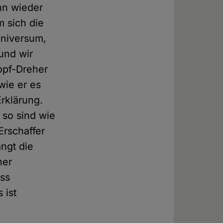
nn wieder
m sich die
Universum,
und wir
opf-Dreher
wie er es
Erklärung.
 so sind wie
Erschaffer
ngt die
ner
ass
 ist