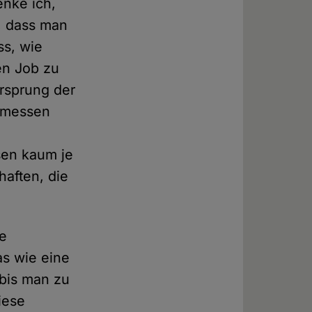
enke ich,
d, dass man
s, wie
ren Job zu
rsprung der
r messen
sen kaum je
haften, die
ze
as wie eine
bis man zu
iese