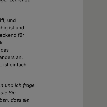
iff; und
hig ist und
reckend für
ik
 das
 anders an.
, ist einfach
en und ich frage
die Sie
ben, dass sie