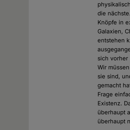
physikalisc
die nächste
Knöpfe in e
Galaxien, C
entstehen k
ausgegangen
sich vorher 
Wir müssen 
sie sind, u
gemacht hat
Frage einfa
Existenz. D
überhaupt a
überhaupt 