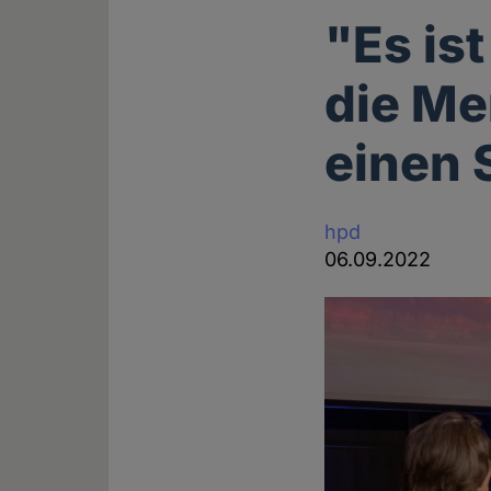
"Es is
die Me
einen 
hpd
06.09.2022