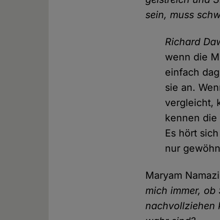
sein, muss schwi
Richard Da
wenn die Me
einfach dag
sie an. Wen
vergleicht,
kennen die L
Es hört sich
nur gewöhnl
Maryam Namaz
mich immer, ob 
nachvollziehen 