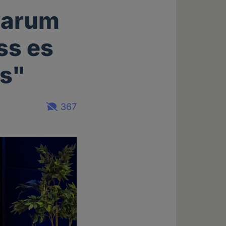
 warum
ss es
ss"
367