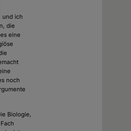
, und ich
n, die
 es eine
giöse
die
gemacht
eine
 es noch
 Argumente
ie Biologie,
 Fach