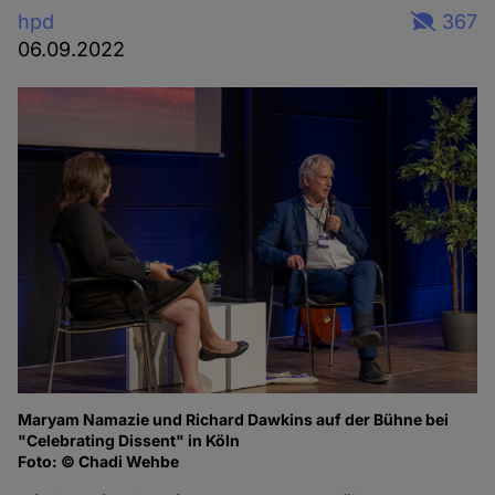
hpd
367
06.09.2022
Maryam Namazie und Richard Dawkins auf der Bühne bei
Ma
"Celebrating Dissent" in Köln
of
Foto: © Chadi Wehbe
Fo