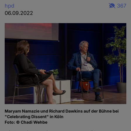
hpd
367
06.09.2022
Maryam Namazie und Richard Dawkins auf der Bühne bei
Ma
"Celebrating Dissent" in Köln
of
Foto: © Chadi Wehbe
Fo