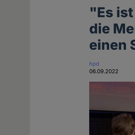
"Es is
die Me
einen 
hpd
06.09.2022