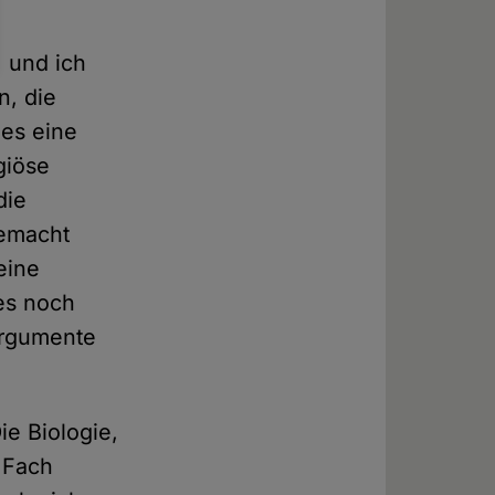
, und ich
n, die
 es eine
giöse
die
gemacht
eine
 es noch
 Argumente
ie Biologie,
 Fach