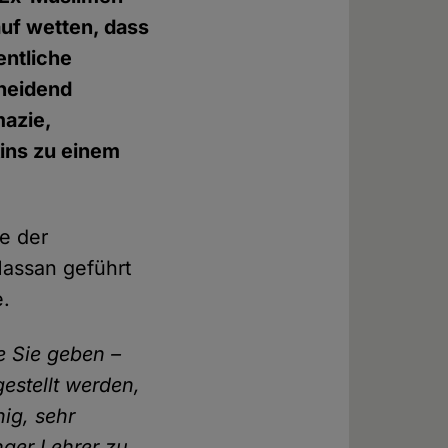
uf wetten, dass
entliche
cheidend
azie,
ins zu einem
ie der
Hassan geführt
e.
e Sie geben –
estellt werden,
hig, sehr
nger Lehrer zu