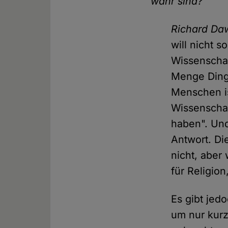
wahr sind?
Richard Da
will nicht 
Wissenschaft
Menge Dinge
Menschen is
Wissenschaf
haben". Und
Antwort. Di
nicht, aber
für Religion
Es gibt jed
um nur kurz