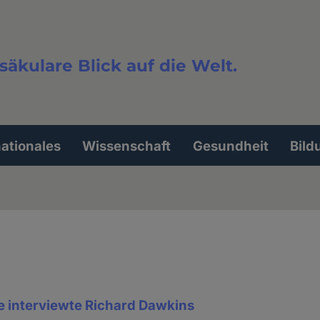
säkulare Blick auf die Welt.
extsuche
nationales
Wissenschaft
Gesundheit
Bild
interviewte Richard Dawkins