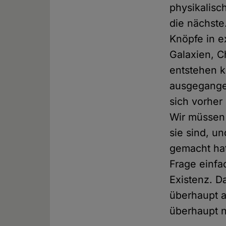
physikalisc
die nächste
Knöpfe in e
Galaxien, C
entstehen k
ausgegangen
sich vorher 
Wir müssen 
sie sind, u
gemacht hat
Frage einfa
Existenz. D
überhaupt a
überhaupt 