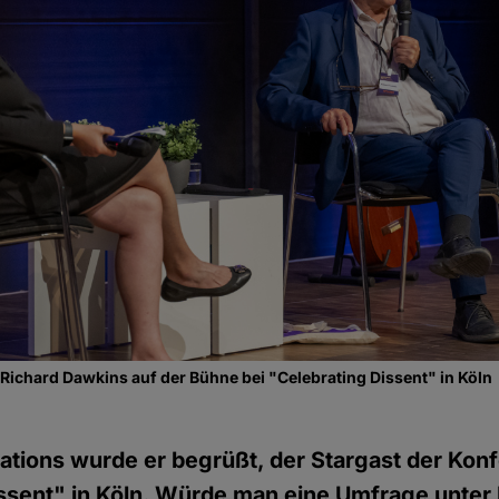
ichard Dawkins auf der Bühne bei "Celebrating Dissent" in Köln
ations wurde er begrüßt, der Stargast der Kon
issent" in Köln. Würde man eine Umfrage unte