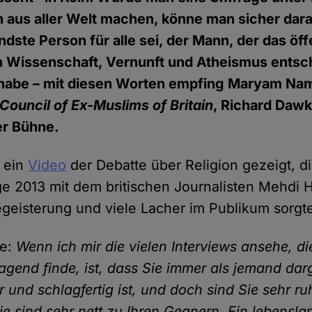
 aus aller Welt machen, könne man sicher dara
endste Person für alle sei, der Mann, der das öff
n Wissenschaft, Vernunft und Atheismus ents
habe – mit diesen Worten empfing Maryam Nam
Council of Ex-Muslims of Britain
, Richard Dawk
er Bühne.
 ein
Video
der Debatte über Religion gezeigt, d
ge 2013 mit dem britischen Journalisten Mehdi 
Begeisterung und viele Lacher im Publikum sorgt
ie:
Wenn ich mir die vielen Interviews ansehe, di
agend finde, ist, dass Sie immer als jemand darg
ar und schlagfertig ist, und doch sind Sie sehr ru
ie sind sehr nett zu Ihren Gegnern. Ein lebensla