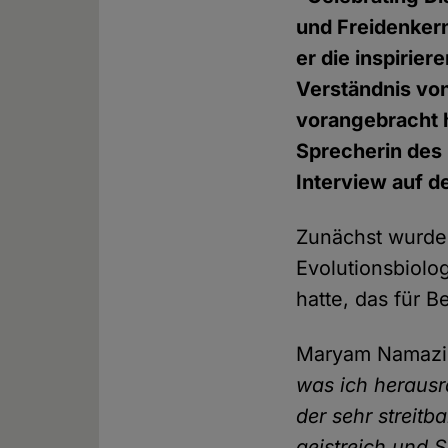
und Freidenkern
er die inspirier
Verständnis vo
vorangebracht 
Sprecherin des
Interview auf d
Zunächst wurde
Evolutionsbiolo
hatte, das für 
Maryam Namaz
was ich herausr
der sehr streitb
geistreich und S