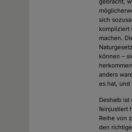
gebracht, wa
möglicherwe
sich sozus
kompliziert 
machen. Die
Naturgesetz
können – si
herkommen. 
anders ware
es hat, und 
Deshalb ist
feinjustier
Reihe von 
den richtig