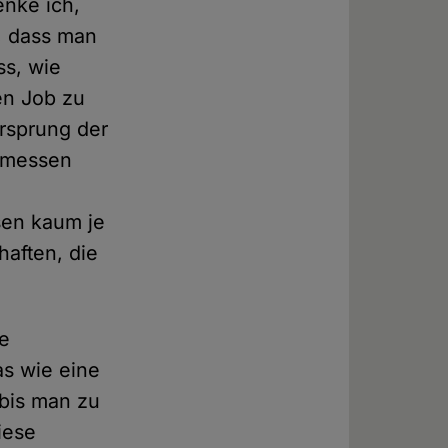
enke ich,
d, dass man
s, wie
ren Job zu
rsprung der
r messen
sen kaum je
haften, die
ze
as wie eine
bis man zu
iese