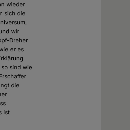
nn wieder
m sich die
Universum,
und wir
opf-Dreher
wie er es
Erklärung.
 so sind wie
Erschaffer
ngt die
ner
ass
 ist