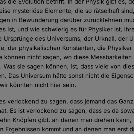
s die Evolution betrifft. In der Physik gibt es, d
ise mysteriöse Elemente, die so rätselhaft sin
agen in Bewunderung darüber zurücklehnen mus
es ist, und wie schwierig es für Physiker ist, ih
 Ursprünge des Universums, der Urknall, der U
e, der physikalischen Konstanten, die Physike
e können nicht sagen, wo diese Messbarkeiten
Was sie sagen können, ist, dass viele von die
n. Das Universum hätte sonst nicht die Eigensc
wir könnten nicht hier sein.
 es verlockend zu sagen, dass jemand das Gan
t hat. Es ist verlockend zu sagen, dass es da sow
zehn Knöpfen gibt, an denen man drehen kann, 
en Ergebnissen kommt und an denen man erst d