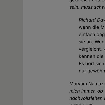
sein, muss schwi
Richard Da
wenn die Me
einfach dag
sie an. Wen
vergleicht,
kennen die L
Es hört sich
nur gewöhnl
Maryam Namaz
mich immer, ob 
nachvollziehen 