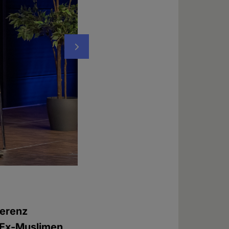
Nächstes
Maryam Namazie, Sprecherin des "Council 
Foto: © Chadi Wehbe
ferenz
r Ex-Muslimen