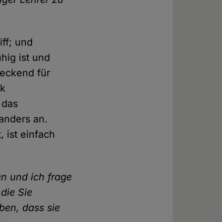
iff; und
hig ist und
reckend für
ik
 das
 anders an.
, ist einfach
en und ich frage
die Sie
ben, dass sie