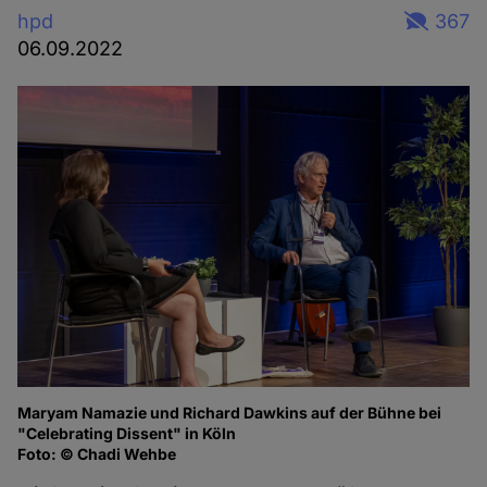
hpd
367
06.09.2022
Maryam Namazie und Richard Dawkins auf der Bühne bei
Ma
"Celebrating Dissent" in Köln
of
Foto: © Chadi Wehbe
Fo