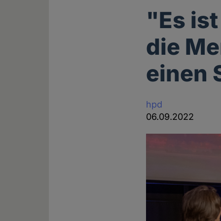
"Es is
die Me
einen 
hpd
06.09.2022