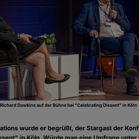
ichard Dawkins auf der Bühne bei "Celebrating Dissent" in Köln
ations wurde er begrüßt, der Stargast der Kon
issent" in Köln. Würde man eine Umfrage unte