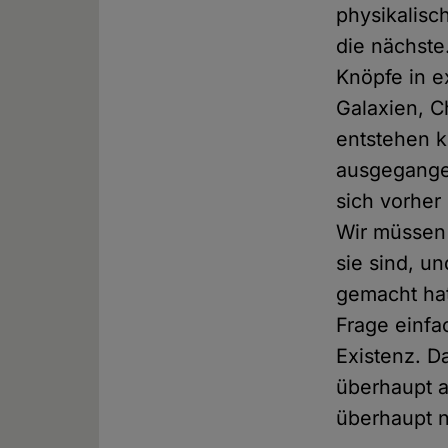
physikalisc
die nächste
Knöpfe in e
Galaxien, C
entstehen k
ausgegangen
sich vorher 
Wir müssen 
sie sind, u
gemacht hat
Frage einfa
Existenz. D
überhaupt a
überhaupt 