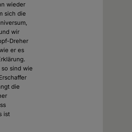
nn wieder
m sich die
Universum,
und wir
opf-Dreher
wie er es
Erklärung.
 so sind wie
Erschaffer
ngt die
ner
ass
 ist