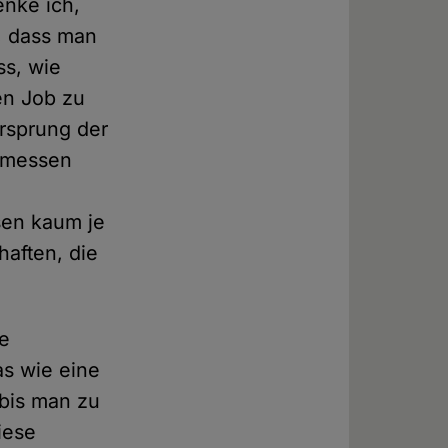
enke ich,
d, dass man
s, wie
ren Job zu
rsprung der
r messen
sen kaum je
haften, die
ze
as wie eine
bis man zu
iese