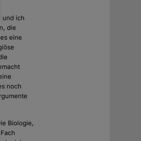
, und ich
n, die
 es eine
giöse
die
gemacht
eine
 es noch
 Argumente
ie Biologie,
 Fach