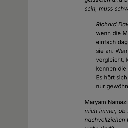
sein, muss schwi
Richard Da
wenn die Me
einfach dag
sie an. Wen
vergleicht,
kennen die L
Es hört sich
nur gewöhnl
Maryam Namaz
mich immer, ob 
nachvollziehen 