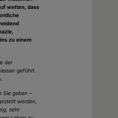
uf wetten, dass
entliche
cheidend
azie,
ins zu einem
ie der
Hassan geführt
e.
e Sie geben –
estellt werden,
hig, sehr
nger Lehrer zu