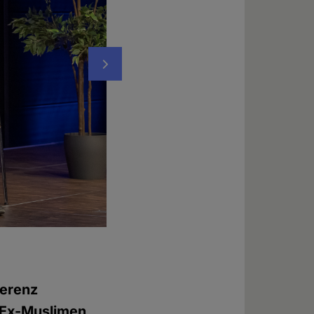
Nächstes
Maryam Namazie, Sprecherin des "Council 
Foto: © Chadi Wehbe
ferenz
r Ex-Muslimen