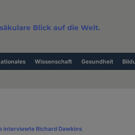
säkulare Blick auf die Welt.
extsuche
nationales
Wissenschaft
Gesundheit
Bild
interviewte Richard Dawkins