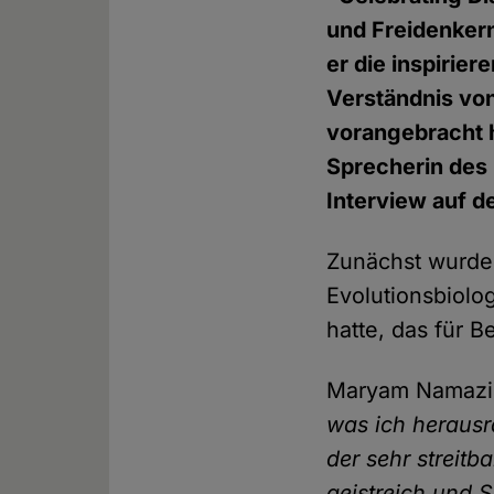
und Freidenkern
er die inspirier
Verständnis vo
vorangebracht 
Sprecherin des
Interview auf d
Zunächst wurde
Evolutionsbiolo
hatte, das für 
Maryam Namaz
was ich herausr
der sehr streitb
geistreich und S