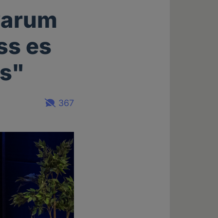
 warum
ss es
ss"
367