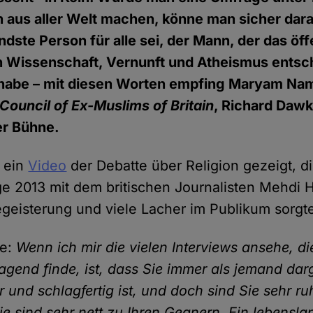
 aus aller Welt machen, könne man sicher dara
endste Person für alle sei, der Mann, der das öff
n Wissenschaft, Vernunft und Atheismus ents
habe – mit diesen Worten empfing Maryam Nam
Council of Ex-Muslims of Britain
, Richard Dawk
er Bühne.
 ein
Video
der Debatte über Religion gezeigt, d
ge 2013 mit dem britischen Journalisten Mehdi 
Begeisterung und viele Lacher im Publikum sorgt
ie:
Wenn ich mir die vielen Interviews ansehe, di
agend finde, ist, dass Sie immer als jemand darg
ar und schlagfertig ist, und doch sind Sie sehr ru
ie sind sehr nett zu Ihren Gegnern. Ein lebensla