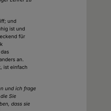
iff; und
hig ist und
reckend für
ik
 das
 anders an.
, ist einfach
en und ich frage
die Sie
ben, dass sie