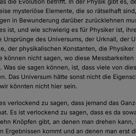
s die Evolution betrifft. In der Physik gibt es, d
ise mysteriöse Elemente, die so rätselhaft sin
agen in Bewunderung darüber zurücklehnen mus
es ist, und wie schwierig es für Physiker ist, ih
 Ursprünge des Universums, der Urknall, der U
e, der physikalischen Konstanten, die Physike
e können nicht sagen, wo diese Messbarkeiten
Was sie sagen können, ist, dass viele von die
n. Das Universum hätte sonst nicht die Eigensc
wir könnten nicht hier sein.
 es verlockend zu sagen, dass jemand das Gan
t hat. Es ist verlockend zu sagen, dass es da sow
zehn Knöpfen gibt, an denen man drehen kann, 
en Ergebnissen kommt und an denen man erst d