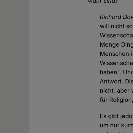
wahr sind?
Richard Da
will nicht 
Wissenschaft
Menge Dinge
Menschen is
Wissenschaf
haben". Und
Antwort. Di
nicht, aber
für Religion
Es gibt jed
um nur kurz