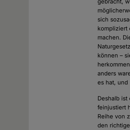
gebracht, wa
möglicherwe
sich sozus
kompliziert 
machen. Die
Naturgesetz
können – si
herkommen. 
anders ware
es hat, und 
Deshalb ist
feinjustier
Reihe von 
den richtig