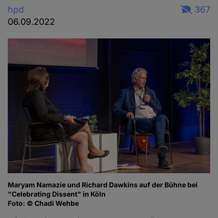
hpd
367
06.09.2022
Maryam Namazie und Richard Dawkins auf der Bühne bei
Ma
"Celebrating Dissent" in Köln
of
Foto: © Chadi Wehbe
Fo